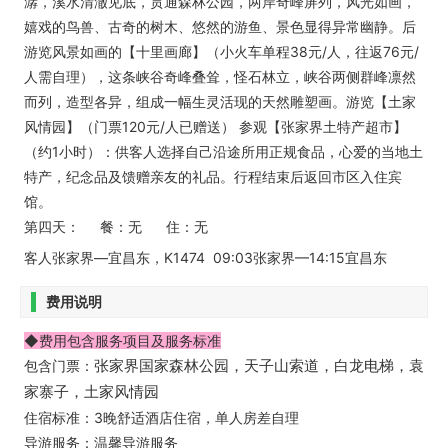
潺，溪水清澈见底，贯通森林公园，两岸奇峰屏列，风光如画，
嬉戏的鸟兽、古奇的树木、悠然的游鱼、景色显得异常幽静。后
游览风景如画的【十里画廊】（小火车单程38元/人，往返76元/
人需自理），这条峡谷奇峰叠耸，怪石林立，峡谷两侧群峰凛然
而列，造型各异，组成一幅生灵活现的天然雕塑画。游览【土家
风情园】（门票120元/人已赠送） 参观【张家界土特产超市】
（约1小时）：供客人选择自己沿途所用正规食品，心爱的当地土
特产，纪念品及馈赠亲友的礼品。行程结束后返回市区入住宾
馆。
第四天： 餐：无 住：无
客人张家界—宜昌东，K1474 09:03张家界—14:15宜昌东
费用说明
◆费用包含服务项目及服务标准
包含门票：
张家界国家森林公园，天子山索道，白龙电梯，袁
家寨子，土家风情园
住宿标准：3晚舒适酒店住宿，单人房差自理
导游服务：温馨导游服务