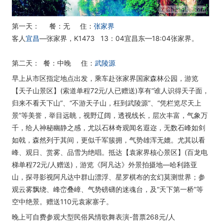
第一天： 餐：无 住：
张家界
客人
宜昌
—张家界，K1473 13：04宜昌东—18:04张家界。
第二天： 餐：中晚 住：
武陵源
早上从市区指定地点出发，乘车赴张家界国家森林公园，游览
【天子山景区】(索道单程72元/人已赠送)享有“谁人识得天子面，
归来不看天下山”、“不游天子山，枉到武陵源”、“凭栏览尽天上
景”等美誉，举目远眺，视野辽阔，透视线长，层次丰富，气象万
千，给人神秘幽静之感，尤以石林奇观闻名遐迩，无数石峰如剑
如戟，森然列于其间，更似千军簇拥，气势雄浑无媲。尤其以看
峰、观日、赏雾、品雪为绝唱。抵达【袁家界核心景区】(百龙电
梯单程72元/人赠送)，游览《阿凡达》外景拍摄地—哈利路亚
山，探寻影视阿凡达中群山漂浮、星罗棋布的玄幻莫测世界；参
观云雾飘绕、峰峦叠嶂、气势磅礴的迷魂台，及“天下第一桥”等
空中绝景。赠送110元袁家寨子。
晚上可自费参观大型民俗风情歌舞表演-普票268元/人