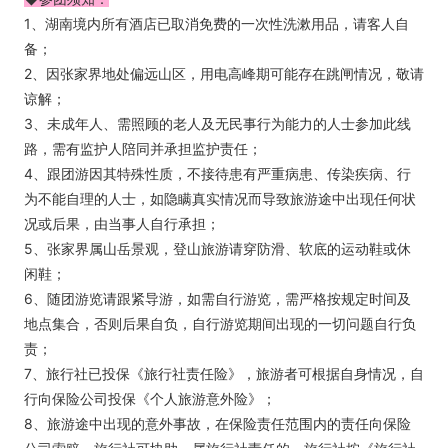
1、湖南境内所有酒店已取消免费的一次性洗漱用品，请客人自
备；
2、因张家界地处偏远山区，用电高峰期可能存在跳闸情况，敬请
谅解；
3、未成年人、需照顾的老人及无民事行为能力的人士参加此线
路，需有监护人陪同并承担监护责任；
4、跟团游因其特殊性质，不接待患有严重病患、传染疾病、行
为不能自理的人士，如隐瞒真实情况而导致旅游途中出现任何状
况或后果，由当事人自行承担；
5、张家界属山岳景观，登山旅游请穿防滑、软底的运动鞋或休
闲鞋；
6、随团游览请跟紧导游，如需自行游览，需严格按规定时间及
地点集合，否则后果自负，自行游览期间出现的一切问题自行负
责；
7、旅行社已投保《旅行社责任险》，旅游者可根据自身情况，自
行向保险公司投保《个人旅游意外险》；
8、旅游途中出现的意外事故，在保险责任范围内的责任向保险