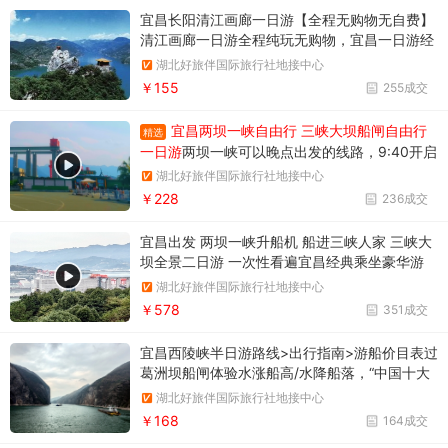
宜昌长阳清江画廊一日游【全程无购物无自费】
清江画廊一日游全程纯玩无购物，宜昌一日游经
典线路推荐，报名电话18986789364
湖北好旅伴国际旅行社地接中心
￥155
255成交
宜昌两坝一峡自由行 三峡大坝船闸自由行
精选
一日游
两坝一峡可以晚点出发的线路，9:40开启
三峡之旅。两坝一峡游船过葛洲坝船闸
湖北好旅伴国际旅行社地接中心
￥228
236成交
宜昌出发 两坝一峡升船机 船进三峡人家 三峡大
坝全景二日游 一次性看遍宜昌经典乘坐豪华游
船，过葛洲坝+三峡大坝，游船直达三峡魅力人
湖北好旅伴国际旅行社地接中心
家，近距离观三峡大坝，商旅必选打卡宜昌经典
￥578
351成交
宜昌西陵峡半日游路线>出行指南>游船价目表过
葛洲坝船闸体验水涨船高/水降船落，“中国十大
风景名胜”之一
湖北好旅伴国际旅行社地接中心
￥168
164成交