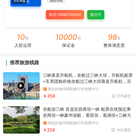
地图导航
当前离线
张华
电话:18986799364
微信号
10
10000
98
年
元
%
入驻运营
保证金
整体满意度
推荐旅游线路
三峡垂直升船机，坐船过三峡大坝，升船机船票
+车票团购价格坐船过三峡大坝垂直升船机，百
米升降，小船坐电梯，团购三峡大坝垂直升降机
湖北好旅伴国际旅行社地接中心
船票+车票预定优惠价格
￥358
205成交
坐船游三峡 首选宜昌两坝一峡 船票在线预定乘
坐两坝一峡豪华游船，看双坝，葛洲坝+三峡大
坝，船进三峡大坝一日游
湖北好旅伴国际旅行社地接中心
￥258
243成交