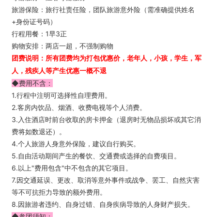
旅游保险：旅行社责任险，团队旅游意外险（需准确提供姓名
+身份证号码）
行程用餐：1早3正
购物安排：两店一超，不强制购物
团费说明：所有团费均为打包优惠价，
老年人，小孩，学生，军
人，残疾人等产生优惠一概不退
◆费用不含：
1.行程中注明可选择性自理费用。
2.客房内饮品、烟酒、收费电视等个人消费。
3.入住酒店时前台收取的房卡押金（退房时无物品损坏或其它消
费将如数退还）。
4.个人旅游人身意外保险，建议自行购买。
5.自由活动期间产生的餐饮、交通费或选择的自费项目。
6.以上"费用包含"中不包含的其它项目。
7.因交通延误、更改、取消等意外事件或战争、罢工、自然灾害
等不可抗拒力导致的额外费用。
8.因旅游者违约、自身过错、自身疾病导致的人身财产损失。
◆参团须知：