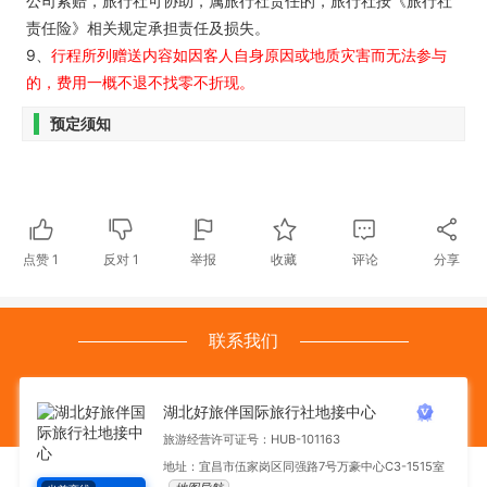
公司索赔，旅行社可协助，属旅行社责任的，旅行社按《旅行社
责任险》相关规定承担责任及损失。
9、
行程所列赠送内容如因客人自身原因或地质灾害而无法参与
的，费用一概不退不找零不折现。
预定须知
点赞
1
反对
1
举报
收藏
评论
分享
联系我们
湖北好旅伴国际旅行社地接中心
旅游经营许可证号：HUB-101163
地址：宜昌市伍家岗区同强路7号万豪中心C3-1515室