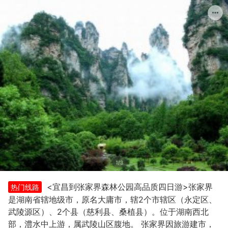
1/3
<宜昌到张家界森林公园高品质四日游>张家界
热门线路
是湖南省辖地级市，原名大庸市，辖2个市辖区（永定区、
武陵源区）、2个县（慈利县、桑植县）。位于湖南西北
部，澧水中上游，属武陵山区腹地。 张家界因旅游建市，