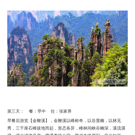
第三天： 餐：早中 住：张家界
早餐后游览【金鞭溪】，金鞭溪以峰称奇，以谷显幽，以林见
秀，三千座石峰拔地而起，形态各异，峰林间峡谷幽深，溪流潺