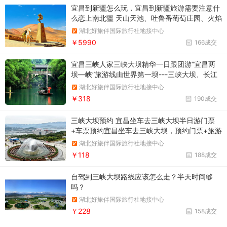
宜昌到新疆怎么玩，宜昌到新疆旅游需要注意什
么恋上南北疆 天山天池、吐鲁番葡萄庄园、火焰
山、坎儿井、喀纳斯、禾木、怪石峪、伊犁、赛
湖北好旅伴国际旅行社地接中心
里木湖、喀拉峻草原、巴音布鲁克、库尔勒、罗
￥5990
166成交
布人村寨、新疆古生态园双飞12日游
宜昌三峡人家三峡大坝精华一日跟团游“宜昌两
坝—峡”旅游线由世界第一坝---三峡大坝、长江
第一坝---葛洲坝、国家首批5A景区“三峡大坝---
湖北好旅伴国际旅行社地接中心
坛子岭”风景区、“三峡人家”石牌风景区、西陵画
￥318
190成交
廊风景区和绵延38公里的原汁原味西陵峡谷风光
组成
三峡大坝预约 宜昌坐车去三峡大坝半日游门票
+车票预约宜昌坐车去三峡大坝，预约门票+旅游
大巴车票，三峡大坝坐车半日游预约通道
湖北好旅伴国际旅行社地接中心
￥118
188成交
自驾到三峡大坝路线应该怎么走？半天时间够
吗？
湖北好旅伴国际旅行社地接中心
￥228
158成交