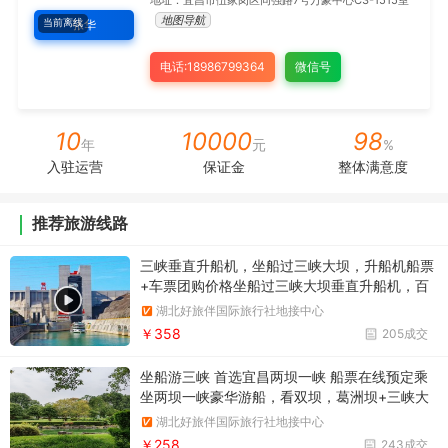
地址：宜昌市伍家岗区同强路7号万豪中心C3-1515室
地图导航
当前离线
张华
电话:18986799364
微信号
10
10000
98
年
元
%
入驻运营
保证金
整体满意度
推荐旅游线路
三峡垂直升船机，坐船过三峡大坝，升船机船票
+车票团购价格坐船过三峡大坝垂直升船机，百
米升降，小船坐电梯，团购三峡大坝垂直升降机
湖北好旅伴国际旅行社地接中心
船票+车票预定优惠价格
￥358
205成交
坐船游三峡 首选宜昌两坝一峡 船票在线预定乘
坐两坝一峡豪华游船，看双坝，葛洲坝+三峡大
坝，船进三峡大坝一日游
湖北好旅伴国际旅行社地接中心
￥258
243成交