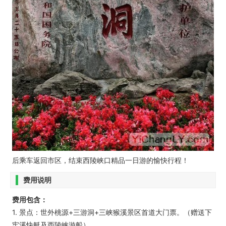
后乘车返回市区，结束西陵峡口精品一日游的愉快行程！
费用说明
费用包含：
1. 景点：世外桃源+三游洞+三峡猴溪景区首道大门票。（赠送下
牢溪快艇及西陵峡游船）