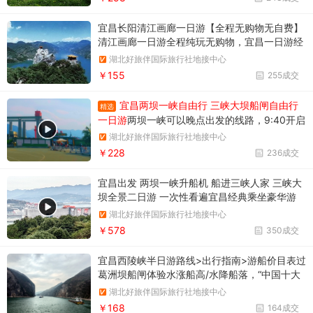
宜昌长阳清江画廊一日游【全程无购物无自费】
清江画廊一日游全程纯玩无购物，宜昌一日游经
典线路推荐，报名电话18986789364
湖北好旅伴国际旅行社地接中心
￥155
255成交
宜昌两坝一峡自由行 三峡大坝船闸自由行
精选
一日游
两坝一峡可以晚点出发的线路，9:40开启
三峡之旅。两坝一峡游船过葛洲坝船闸
湖北好旅伴国际旅行社地接中心
￥228
236成交
宜昌出发 两坝一峡升船机 船进三峡人家 三峡大
坝全景二日游 一次性看遍宜昌经典乘坐豪华游
船，过葛洲坝+三峡大坝，游船直达三峡魅力人
湖北好旅伴国际旅行社地接中心
家，近距离观三峡大坝，商旅必选打卡宜昌经典
￥578
350成交
宜昌西陵峡半日游路线>出行指南>游船价目表过
葛洲坝船闸体验水涨船高/水降船落，“中国十大
风景名胜”之一
湖北好旅伴国际旅行社地接中心
￥168
164成交