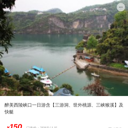
1/3
醉美西陵峡口一日游含【三游洞、世外桃源、三峡猴溪】及
快艇
150
￥
门市价：
258元/人起