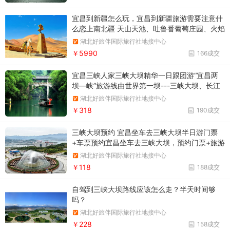
宜昌到新疆怎么玩，宜昌到新疆旅游需要注意什
么恋上南北疆 天山天池、吐鲁番葡萄庄园、火焰
山、坎儿井、喀纳斯、禾木、怪石峪、伊犁、赛
湖北好旅伴国际旅行社地接中心
里木湖、喀拉峻草原、巴音布鲁克、库尔勒、罗
￥5990
166成交
布人村寨、新疆古生态园双飞12日游
宜昌三峡人家三峡大坝精华一日跟团游“宜昌两
坝—峡”旅游线由世界第一坝---三峡大坝、长江
第一坝---葛洲坝、国家首批5A景区“三峡大坝---
湖北好旅伴国际旅行社地接中心
坛子岭”风景区、“三峡人家”石牌风景区、西陵画
￥318
190成交
廊风景区和绵延38公里的原汁原味西陵峡谷风光
组成
三峡大坝预约 宜昌坐车去三峡大坝半日游门票
+车票预约宜昌坐车去三峡大坝，预约门票+旅游
大巴车票，三峡大坝坐车半日游预约通道
湖北好旅伴国际旅行社地接中心
￥118
188成交
自驾到三峡大坝路线应该怎么走？半天时间够
吗？
湖北好旅伴国际旅行社地接中心
￥228
158成交