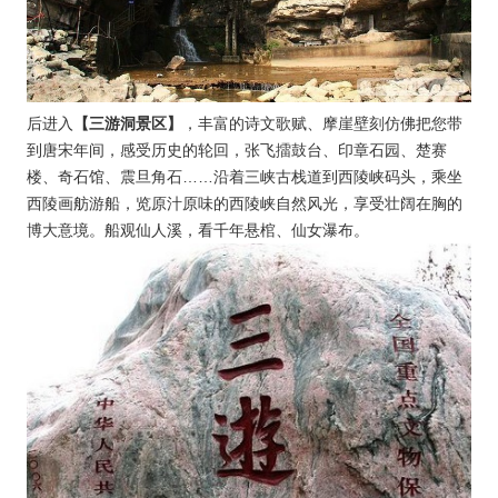
【三游洞景区】
后进入
，丰富的诗文歌赋、摩崖壁刻仿佛把您带
到唐宋年间，感受历史的轮回，张飞擂鼓台、印章石园、楚赛
楼、奇石馆、震旦角石……沿着三峡古栈道到西陵峡码头，乘坐
西陵画舫游船，览原汁原味的西陵峡自然风光，享受壮阔在胸的
博大意境。船观仙人溪，看千年悬棺、仙女瀑布。