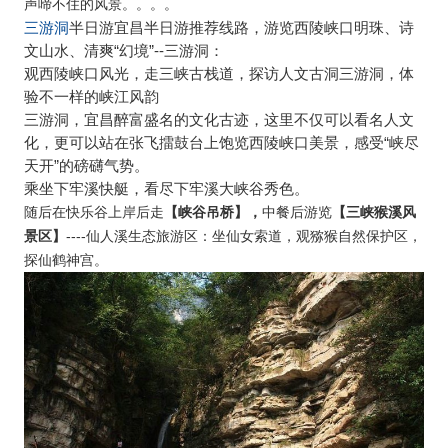
声啼不住的风景。。。。
三游洞
半日游宜昌半日游推荐线路，游览西陵峡口明珠、诗
文山水、清爽“幻境”--三游洞：
观西陵峡口风光，走三峡古栈道，探访人文古洞三游洞，体
验不一样的峡江风韵
三游洞，宜昌醉富盛名的文化古迹，这里不仅可以看名人文
化，更可以站在张飞擂鼓台上饱览西陵峡口美景，感受“峡尽
天开”的磅礴气势。
乘坐下牢溪快艇，看尽下牢溪大峡谷秀色。
随后在
快乐谷上岸后走
【峡谷吊桥】，
【三峡猴溪风
中餐后游览
景区】
----
仙人溪生态旅游区：坐仙女索道，观猕猴自然保护区，
探仙鹤神宫。