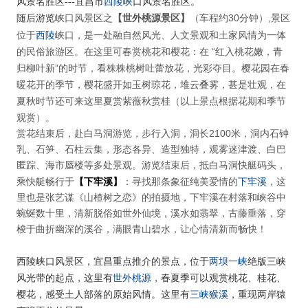
西陵峡
风景名胜区
---
宜昌市
口风景名胜区。
峡口风景区之
【世外桃源景区】
（车程约30分钟）,景区
随后游览
西陵
位于
峡口，是一处融自然风光、人文景观和土家风情为一体
的民俗旅游区。在这里可春赏桃花和樱花：在 “红入桃花嫩，青
归柳叶新”的时节，看株株桃树吐蕾放花，光彩夺目。樱花园在春
暖花开的季节，樱花盛开如玉树琼花，堆云叠雾，甚是壮观，在
夏秋时节还可来这里夏赏紫薇秋赏桂（以上景点根据花期和季节
观赏）。
赏花结束后，赴白马洞游览，步行入洞，洞长2100米，洞内石钟
乳、石笋、石柱云集，形态各异、造型独特，观雾迷津渡、白巴
匿踪、海市蜃楼等多处景观。游览结束后，抵白马洞快艇码头，
下牢溪
乘快艇畅行于
【下牢溪】
：寻找那条象征纯美爱情的
，这
里也是张艺谋《山楂树之恋》的拍摄地，下牢溪在村落和峡谷中
蜿蜒数十里，清新脱俗如世外仙境，溪水如翡翠，古藤垂落，穿
梭于曲折幽深的溪谷，满眼青山碧水，让心情清新而畅快！
两坝一峡
西陵峡口风景区，宜昌重点推介的景点，位于
绝版三峡
世外桃源
风光带的起点，这里有
，春夏季可以观赏桃花、桂花、
三峡猴溪
樱花，感受土人部落的原始风情。这里有
，重现两岸猿