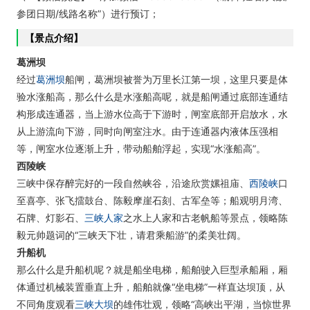
参团日期/线路名称”）进行预订；
【
景点介绍】
葛洲坝
经过
葛洲坝
船闸，葛洲坝被誉为万里长江第一坝，这里只要是体
验水涨船高，那么什么是水涨船高呢，就是船闸通过底部连通结
构形成连通器，当上游水位高于下游时，闸室底部开启放水，水
从上游流向下游，同时向闸室注水。由于连通器内液体压强相
等，闸室水位逐渐上升，带动船舶浮起，实现“水涨船高”。
西陵峡
三峡中保存醉完好的一段自然峡谷，沿途欣赏嫘祖庙、
西陵峡
口
至喜亭、张飞擂鼓台、陈毅摩崖石刻、古军垒等；船观明月湾、
石牌、灯影石、
三峡人家
之水上人家和古老帆船等景点，领略陈
毅元帅题词的“三峡天下壮，请君乘船游”的柔美壮阔。
升船机
那么什么是升船机呢？就是船坐电梯，船舶驶入巨型承船厢，厢
体通过机械装置垂直上升，船舶就像“坐电梯”一样直达坝顶，从
不同角度观看
三峡大坝
的雄伟壮观，领略“高峡出平湖，当惊世界