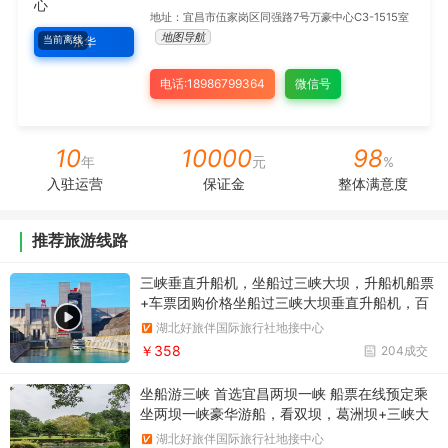
地址：宜昌市伍家岗区同强路7号万豪中心C3-1515室
地图导航
当前离线
张华
电话:18986799364
微信号
10
10000
98
年
元
%
入驻运营
保证金
整体满意度
推荐旅游线路
三峡垂直升船机，坐船过三峡大坝，升船机船票
+车票团购价格坐船过三峡大坝垂直升船机，百
米升降，小船坐电梯，团购三峡大坝垂直升降机
湖北好旅伴国际旅行社地接中心
船票+车票预定优惠价格
￥358
204成交
坐船游三峡 首选宜昌两坝一峡 船票在线预定乘
坐两坝一峡豪华游船，看双坝，葛洲坝+三峡大
坝，船进三峡大坝一日游
湖北好旅伴国际旅行社地接中心