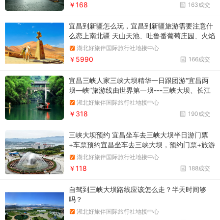
￥168
163成交
宜昌到新疆怎么玩，宜昌到新疆旅游需要注意什
么恋上南北疆 天山天池、吐鲁番葡萄庄园、火焰
山、坎儿井、喀纳斯、禾木、怪石峪、伊犁、赛
湖北好旅伴国际旅行社地接中心
里木湖、喀拉峻草原、巴音布鲁克、库尔勒、罗
￥5990
166成交
布人村寨、新疆古生态园双飞12日游
宜昌三峡人家三峡大坝精华一日跟团游“宜昌两
坝—峡”旅游线由世界第一坝---三峡大坝、长江
第一坝---葛洲坝、国家首批5A景区“三峡大坝---
湖北好旅伴国际旅行社地接中心
坛子岭”风景区、“三峡人家”石牌风景区、西陵画
￥318
190成交
廊风景区和绵延38公里的原汁原味西陵峡谷风光
组成
三峡大坝预约 宜昌坐车去三峡大坝半日游门票
+车票预约宜昌坐车去三峡大坝，预约门票+旅游
大巴车票，三峡大坝坐车半日游预约通道
湖北好旅伴国际旅行社地接中心
￥118
188成交
自驾到三峡大坝路线应该怎么走？半天时间够
吗？
湖北好旅伴国际旅行社地接中心