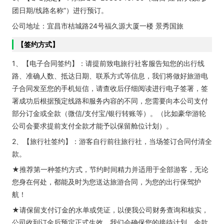
团日期/线路名称”）进行预订。
公司地址：宜昌市桔城路24号福久源大厦一楼 景秀国旅
【签约方式】
1、【电子合同签约】：请提前致电旅行社客服告知您的出行线
路、准确人数、抵达日期、联系方式等信息，我们将做好旅游电
子合同发至您的手机短信，请查收后仔细阅读进行电子签署，签
署成功后根据预定线路和服务内容的不同，您需要向本公司支付
部分订金或全款（微信/支付宝/银行转账等）。（比如豪华游轮
公司会要求提前支付全款才能予以保留舱位计划）。
2、【旅行社签约】：游客自行前往旅行社，当场签订合同付清全
款。
★推荐第一种签约方式，节约时间精力并适用于全部游客，无论
您身在何处，都能及时为您送达旅游合同，为您的出行保驾护
航！
★请保留支付订金的水单或凭证，以便我公司财务查询和核实，
公司收到订金后预定正式生效，我们会确保您的接待计划，余款