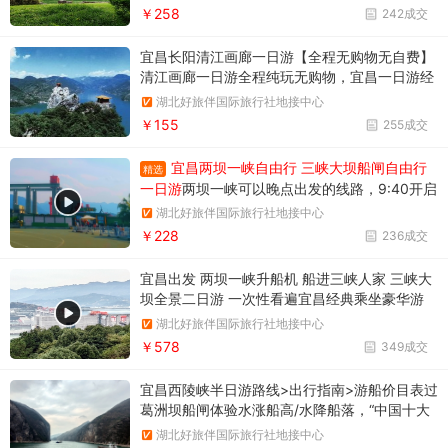
￥258
242成交
宜昌长阳清江画廊一日游【全程无购物无自费】
清江画廊一日游全程纯玩无购物，宜昌一日游经
典线路推荐，报名电话18986789364
湖北好旅伴国际旅行社地接中心
￥155
255成交
宜昌两坝一峡自由行 三峡大坝船闸自由行
精选
一日游
两坝一峡可以晚点出发的线路，9:40开启
三峡之旅。两坝一峡游船过葛洲坝船闸
湖北好旅伴国际旅行社地接中心
￥228
236成交
宜昌出发 两坝一峡升船机 船进三峡人家 三峡大
坝全景二日游 一次性看遍宜昌经典乘坐豪华游
船，过葛洲坝+三峡大坝，游船直达三峡魅力人
湖北好旅伴国际旅行社地接中心
家，近距离观三峡大坝，商旅必选打卡宜昌经典
￥578
349成交
宜昌西陵峡半日游路线>出行指南>游船价目表过
葛洲坝船闸体验水涨船高/水降船落，“中国十大
风景名胜”之一
湖北好旅伴国际旅行社地接中心