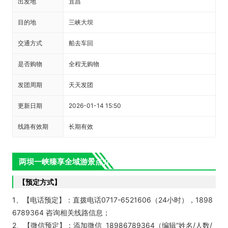
出发地
宜昌
目的地
三峡大坝
交通方式
船去车回
是否购物
全程无购物
发团周期
天天发团
更新日期
2026-01-14 15:50
线路有效期
长期有效
两坝一峡臻享全域游景点介绍+预定方式
【预定方式】
1、【电话预定】：直拨电话0717-6521606（24小时），1898
6789364 咨询相关线路信息；
2、【微信预定】：添加微信 18986789364（编辑“姓名/人数/