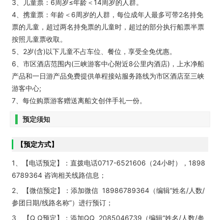
3、儿童票：6周岁≤年龄＜14周岁的人群。
4、携童票：年龄＜6周岁的人群，每位成年人最多可带2名持免
票的儿童，超过两名持免票的儿童时，超过的部分执行船票半票
按照儿童票收取。
5、2岁(含)以下儿童不占车位、餐位，享受全免优惠。
6、市区酒店范围内(三峡游客中心附近8公里内酒店)，上水净船
产品和一日游产品免费提供单程接站服务路线为市区酒店至三峡
游客中心;
7、每位购票游客赠送离船文创伴手礼一份。
预定须知
【预定方式】
1、【电话预定】：直拨电话0717-6521606（24小时），1898
6789364 咨询相关线路信息；
2、【微信预定】：添加微信 18986789364（编辑“姓名/人数/
参团日期/线路名称”）进行预订；
3、【Q Q预定】：添加QQ 2085046739（编辑“姓名/人数/参