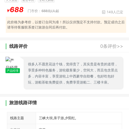
688
￥
门市价：
688元/人起
149人已定
此价格为参考价，以签订合同为准！所以仅供预定不支持付款。预定成功之后
请等待客服联系签订旅游合同后再付款。
线路评价
0条评价>>
很多人不愿意花这个钱，觉得贵了，其实贵是有贵的道理，
享受多种特色服务，游轮载客量少，空间大，而且包含景点
产品经理
多，内容丰富，享受游轮上中西豪华自助餐，包好吃包好
玩，游船茶歇免费提供，免费享受游船二、三楼卡座。
旅游线路详情
线路主题
三峡大坝,亲子游,夕阳红,