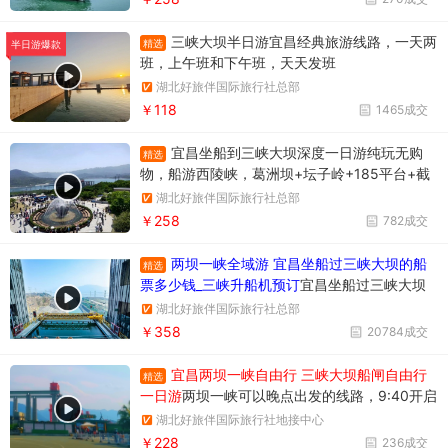
三峡大坝半日游宜昌经典旅游线路，一天两
精选
半日游爆款
班，上午班和下午班，天天发班
湖北好旅伴国际旅行社总部
￥118
1465成交
宜昌坐船到三峡大坝深度一日游纯玩无购
精选
物，船游西陵峡，葛洲坝+坛子岭+185平台+截
流纪念园
湖北好旅伴国际旅行社总部
￥258
782成交
两坝一峡全域游 宜昌坐船过三峡大坝的船
精选
票多少钱_三峡升船机预订
宜昌坐船过三峡大坝
升船机一日游358元/人，一天时间坐船过两个
湖北好旅伴国际旅行社总部
坝，葛洲坝和三峡大坝。
￥358
20784成交
宜昌两坝一峡自由行 三峡大坝船闸自由行
精选
一日游
两坝一峡可以晚点出发的线路，9:40开启
三峡之旅。两坝一峡游船过葛洲坝船闸
湖北好旅伴国际旅行社地接中心
￥228
236成交