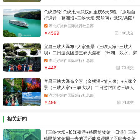
总统游轮|总统七号武汉到重庆6天5晚 （原船自
行通过：葛洲坝+三峡大坝 双船闸）武汉/岳阳/
洞庭湖/葛洲坝船闸/三峡大坝/西陵峡/三峡大坝
湖北好旅伴国际旅行社总部
五级船闸/神女溪/巫峡/白帝城/瞿塘峡/丰都/重庆
￥4599
196成交
宜昌三峡大瀑布+人家全景（三峡人家+三峡大
坝）二日游跟团游三峡大瀑布 （环湖、戏水、穿
瀑和悬崖观瀑）/三峡人家+三峡大坝
湖北好旅伴国际旅行社总部
￥446
73成交
宜昌三峡大瀑布全景（金狮洞+情人泉）+人家全
景（三峡人家+三峡大坝）二日游跟团游三峡人
家+三峡大坝+三峡大瀑布+金狮洞+情人泉（赠
湖北好旅伴国际旅行社总部
送）
￥496
71成交
相关新闻
【三峡大坝+长江夜游+移民博物馆一日游】三峡
移民博物馆周一去的话还能参观吗？不能去会怎