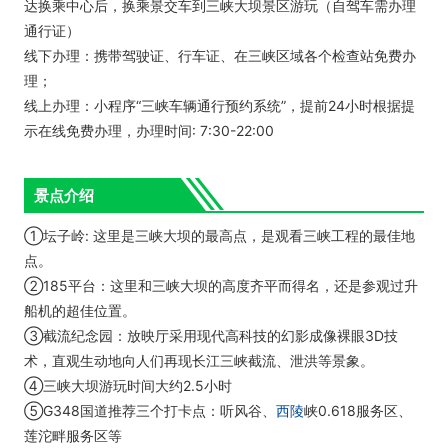
达换乘中心后，换乘景交车到三峡大坝景区游玩（自驾车需办理
通行证）
线下办理：携带驾驶证、行车证、在三峡区域各个检查站免费办
理；
线上办理：小程序“三峡车辆通行预约系统”，提前24小时根据提
示在线免费办理，办理时间: 7:30-22:00
景点介绍
①坛子岭: 这里是三峡大坝的最高点，是观看三峡工程的最佳地
点。
②185平台：这里和三峡大坝的高度齐平而得名，还是参观过升
船机的超佳位置。
③截流纪念园：放映厅采用现代高科技的幻影成像裸眼3D技
术，直观生动地向人们再现长江三峡截流、泄洪等景象。
④三峡大坝游玩时间大约2.5小时
⑤G348国道推荐三个打卡点：听风谷、
西陵
峡0.618服务区、
莲沱畔服务区等