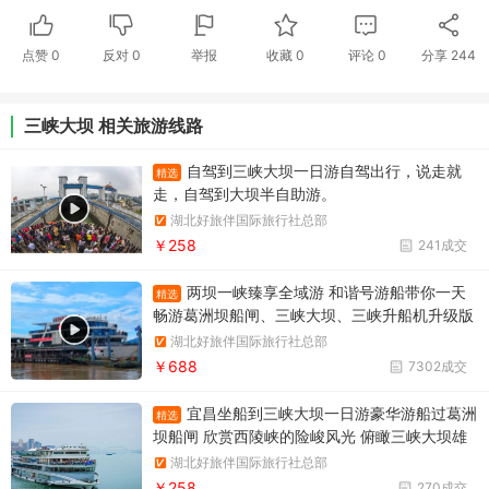
点赞
0
反对
0
举报
收藏
0
评论
0
分享
244
三峡大坝 相关旅游线路
自驾到三峡大坝一日游自驾出行，说走就
精选
走，自驾到大坝半自助游。
湖北好旅伴国际旅行社总部
￥258
241成交
两坝一峡臻享全域游 和谐号游船带你一天
精选
畅游葛洲坝船闸、三峡大坝、三峡升船机升级版
两坝一峡，升级版两坝一峡全域游，两坝一峡PL
湖北好旅伴国际旅行社总部
US版本
￥688
7302成交
宜昌坐船到三峡大坝一日游豪华游船过葛洲
精选
坝船闸 欣赏西陵峡的险峻风光 俯瞰三峡大坝雄
伟壮观的景象
湖北好旅伴国际旅行社总部
￥258
270成交