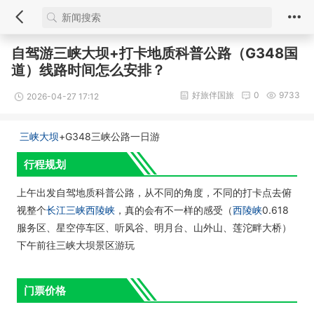
自驾游三峡大坝+打卡地质科普公路（G348国
道）线路时间怎么安排？
好旅伴国旅
0
9733
2026-04-27 17:12
三峡大坝
+G348三峡公路一日游
行程规划
上午出发自驾地质科普公路，从不同的角度，不同的打卡点去俯
视整个
长江三峡
西陵峡
，真的会有不一样的感受（
西陵峡
0.618
服务区、星空停车区、听风谷、明月台、山外山、莲沱畔大桥）
下午前往三峡大坝景区游玩
门票价格