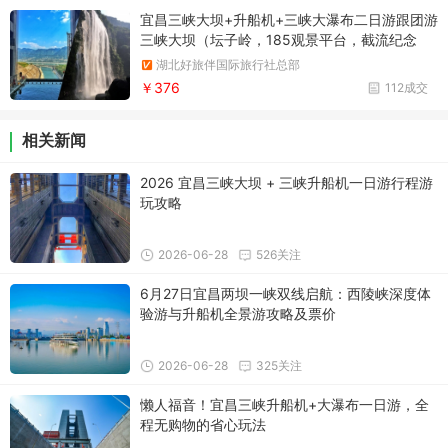
宜昌三峡大坝+升船机+三峡大瀑布二日游跟团游
三峡大坝（坛子岭，185观景平台，截流纪念
园）/三峡升船机/三峡大瀑布（景区环湖、戏
湖北好旅伴国际旅行社总部
水、穿瀑和悬崖观瀑）
￥376
112成交
相关新闻
2026 宜昌三峡大坝 + 三峡升船机一日游行程游
玩攻略
2026-06-28
526关注
6月27日宜昌两坝一峡双线启航：西陵峡深度体
验游与升船机全景游攻略及票价
2026-06-28
325关注
懒人福音！宜昌三峡升船机+大瀑布一日游，全
程无购物的省心玩法