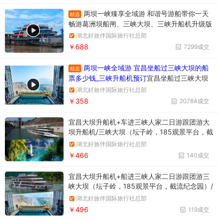
两坝一峡臻享全域游 和谐号游船带你一天
精选
畅游葛洲坝船闸、三峡大坝、三峡升船机升级版
两坝一峡，升级版两坝一峡全域游，两坝一峡PL
湖北好旅伴国际旅行社总部
US版本
￥688
7299成交
两坝一峡全域游 宜昌坐船过三峡大坝的船
精选
票多少钱_三峡升船机预订
宜昌坐船过三峡大坝
升船机一日游358元/人，一天时间坐船过两个
湖北好旅伴国际旅行社总部
坝，葛洲坝和三峡大坝。
￥358
20784成交
宜昌大坝升船机+车进三峡人家二日游跟团游大
坝升船机/三峡大坝（坛子岭，185观景平台，截
流纪念园）/三峡人家
湖北好旅伴国际旅行社总部
￥466
140成交
宜昌大坝升船机+船进三峡人家二日游跟团游三
峡大坝（坛子岭，185观景平台，截流纪念园）/
三峡升船机/乘坐三峡人家1号、2号游船游西陵
湖北好旅伴国际旅行社总部
百里画廊，远观葛洲坝/三峡人家
￥496
119成交