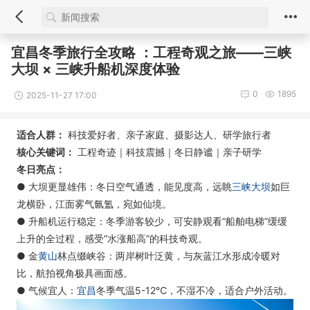
宜昌冬季旅行全攻略 ：工程奇观之旅——三峡
大坝 × 三峡升船机深度体验
0
1895
2025-11-27 17:00
适合人群：
科技爱好者、亲子家庭、摄影达人、研学旅行者
核心关键词：
工程奇迹｜科技震撼｜冬日静谧｜亲子研学
冬日亮点：
● 大坝更显雄伟：冬日空气通透，能见度高，远眺
三峡大坝
如巨
龙横卧，江面雾气氤氲，宛如仙境。
● 升船机运行稳定：冬季游客较少，可安静观看“船舶电梯”缓缓
上升的全过程，感受“水涨船高”的科技奇观。
● 金
黄山
林点缀峡谷：两岸树叶泛黄，与灰蓝江水形成冷暖对
比，航拍视角极具画面感。
● 气候宜人：
宜昌
冬季气温5-12℃，不湿不冷，适合户外活动。