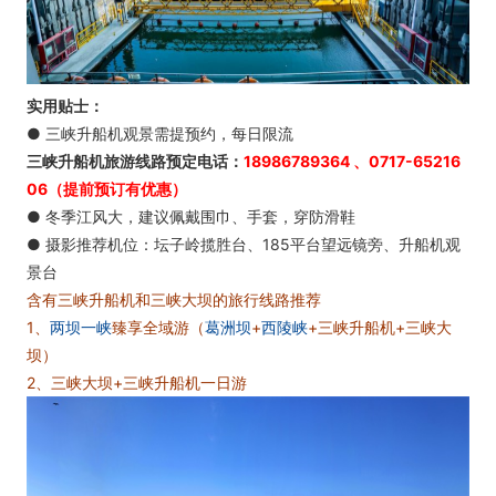
实用贴士：
● 三峡升船机观景需提预约，每日限流
三峡升船机旅游线路预定电话：
18986789364 、0717-65216
06​（提前预订有优惠）
● 冬季江风大，建议佩戴围巾、手套，穿防滑鞋
● 摄影推荐机位：坛子岭揽胜台、185平台望远镜旁、升船机观
景台
含有三峡升船机和三峡大坝的旅行线路推荐
1、
两坝一峡
臻享全域游（
葛洲坝
+
西陵峡
+三峡升船机+三峡大
坝）
2、三峡大坝+三峡升船机一日游