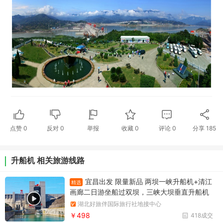
点赞
0
反对
0
举报
收藏
0
评论
0
分享
185
升船机 相关旅游线路
宜昌出发 限量新品 两坝一峡升船机+清江
精选
画廊二日游坐船过双坝，三峡大坝垂直升船机
+葛洲坝船闸，游清江百里画廊
湖北好旅伴国际旅行社地接中心
￥498
418成交