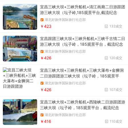
宜昌三峡大坝+三峡升船机+清江画廊二日游跟团
游三峡大坝（坛子岭,185观景平台,截流纪念
园）/三峡升船机/清江画廊（风雨廊桥,时光隧道,
湖北好旅伴国际旅行社总部
土家风情街,隔河岩大坝,倒影峡,仙人寨.....）
￥423
132成交
宜昌跟团三峡大坝+三峡升船机+三峡千古情二日
游三峡大坝（坛子岭，185观景平台，截流纪念
园）/三峡升船机/三峡千古情（众多多媒体光影
湖北好旅伴国际旅行社总部
秀加上沉浸式体验项目以及主秀三峡千古情等
￥426
120成交
等）
宜昌三峡大坝+三峡升船机+三峡大瀑布+金狮洞
二日游跟团游三峡大坝（坛子岭，185观景平
台，截流纪念园）/三峡升船机/金狮洞/三峡大瀑
湖北好旅伴国际旅行社总部
布（环湖、戏水、穿瀑和悬崖观瀑）/情人泉
￥426
107成交
宜昌三峡大坝+三峡升船机+西陵峡二日游跟团游
三峡大坝（坛子岭，185观景平台，截流纪念
园）/三峡升船机/乘豪华游轮赏西陵峡/过葛洲坝
湖北好旅伴国际旅行社总部
船闸体验水涨船高
￥416
110成交