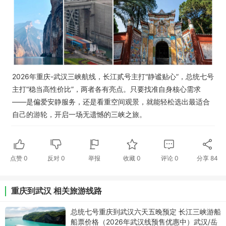
2026年重庆-武汉三峡航线，长江贰号主打“静谧贴心”，总统七号
主打“稳当高性价比”，两者各有亮点。只要找准自身核心需求
——是偏爱安静服务，还是看重空间观景，就能轻松选出最适合
自己的游轮，开启一场无遗憾的三峡之旅。
点赞
0
反对
0
举报
收藏
0
评论
0
分享
84
重庆到武汉 相关旅游线路
总统七号重庆到武汉六天五晚预定 长江三峡游船
船票价格（2026年武汉线预售优惠中）武汉/岳