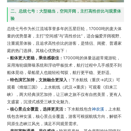
二、总统七号：大型稳当，空间开阔，主打高性价比与观景体
验
总统七号作为长江流域享誉多年的五星巨轮，17000吨的庞大体
量的优势显著，主打“空间感”与“高性价比”，适合偏爱开阔视野、
注重观景体验，且追求高性价比的游客，是情侣、闺蜜、普通家
庭的热门选择。其核心优势如下：
- 船体更大更稳，乘坐感极佳：
17000吨的体量远超常规游轮，
采用海轮级降噪系统和浮动甲板技术，航行过程中几乎感受不到
船体晃动，晕船星人也能轻松驾驭，航行更平稳、更舒适。
- 特色演艺加持，文旅融合更深入：
下水航线（重庆→武汉）可
观看《烽烟三国》，上水航线（武汉→重庆）可观看《归来三
峡》，两大经典演艺加持，让三峡之旅不仅有自然美景，更有人
文盛宴，沉浸式感受三峡文化魅力。
- 核心景点全覆盖，选择更灵活：
下水航线包含
神农溪
，上水航
线包含神女溪，核心景点全覆盖，游客可根据航线方向，解锁不
同原生态峡江风光，满足不同观景需求。
- 房间宽敞通透，居住感佳：
除家庭房外，其余房型均比同级别