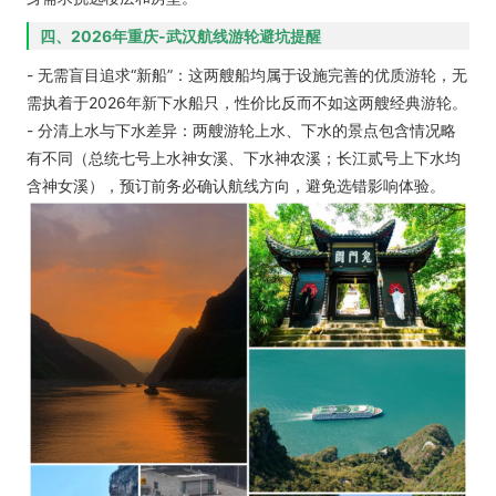
四、2026年重庆-武汉航线游轮避坑提醒
- 无需盲目追求“新船”：这两艘船均属于设施完善的优质游轮，无
需执着于2026年新下水船只，性价比反而不如这两艘经典游轮。
- 分清上水与下水差异：两艘游轮上水、下水的景点包含情况略
有不同（总统七号上水神女溪、下水神农溪；长江贰号上下水均
含神女溪），预订前务必确认航线方向，避免选错影响体验。