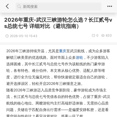
2026年重庆-武汉三峡游轮怎么选？长江贰号v
s总统七号 详细对比（避坑指南）
0
633
2026-05-10 15:43
2026年三峡游持续升温，尤其是
重庆
至武汉航线，成为众多游客
解锁三峡美景的优选线路。面对市面上众多
游轮
，不少游客陷入
选择困难，其中长江贰号与总统七号作为该航线的热门豪华游
轮，各有特色、难分伯仲。本文将从核心优势、适配人群等维
度，进行全方位无偏见对比，帮你快速锁定最适合自己的游轮，
避开选择误区，轻松开启2026年三峡惬意之旅。
随着2026年三峡游迈入品质竞争新阶段，豪华游轮成为市场主
流，长江贰号与总统七号凭借各自的特色优势，占据了重庆-武汉
航线的核心地位。两艘游轮均主打高端舒适体验，无需担心品质
问题，关键在于匹配自身出行需求——是偏爱安静私密，还是看
重空间与性价比？看完这篇对比，答案一目了然。