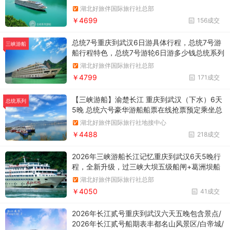
阳/洞庭湖/葛洲坝船闸/三峡大坝/西陵峡/三峡大
湖北好旅伴国际旅行社总部
坝五级船闸/神女溪/巫峡/白帝城/瞿塘峡/丰都/重
￥4699
156成交
庆
总统7号重庆到武汉6日游具体行程，总统7号游
三峡游船
船行程特色，总统7号游轮6日游多少钱总统系列
游轮中突破传统内河游船硬件与服务标准而打造
湖北好旅伴国际旅行社总部
的新一代三峡游船
￥4799
171成交
【三峡游船】渝楚长江 重庆到武汉（下水）6天
总统系列
5晚 总统六号豪华游船船票在线抢票预定乘坐总
统六号，穿越长江三峡直达武汉，打卡西陵峡 巫
湖北好旅伴国际旅行社地接中心
峡 瞿塘峡，过双闸看大国重器，岳阳楼忆古怀
￥4488
218成交
今，一票在手尽兴嗨玩！
2026年三峡游船长江记忆重庆到武汉6天5晚行
程，全新升级，过三峡大坝五级船闸+葛洲坝船
闸丰都鬼城/白帝城/瞿塘峡/巫峡/神农溪/三峡大
湖北好旅伴国际旅行社总部
坝五级船闸/三峡大坝/葛洲坝/岳阳楼
￥4050
41成交
2026年长江贰号重庆到武汉六天五晚包含景点/
2026年长江贰号船期表丰都名山风景区/白帝城/