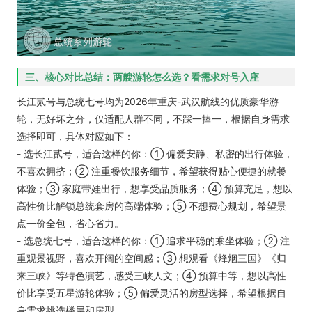
三、核心对比总结：两艘游轮怎么选？看需求对号入座
长江贰号与总统七号均为2026年重庆-武汉航线的优质豪华游
轮，无好坏之分，仅适配人群不同，不踩一捧一，根据自身需求
选择即可，具体对应如下：
- 选长江贰号，适合这样的你：① 偏爱安静、私密的出行体验，
不喜欢拥挤；② 注重餐饮服务细节，希望获得贴心便捷的就餐
体验；③ 家庭带娃出行，想享受品质服务；④ 预算充足，想以
高性价比解锁总统套房的高端体验；⑤ 不想费心规划，希望景
点一价全包，省心省力。
- 选总统七号，适合这样的你：① 追求平稳的乘坐体验；② 注
重观景视野，喜欢开阔的空间感；③ 想观看《烽烟三国》《归
来三峡》等特色演艺，感受三峡人文；④ 预算中等，想以高性
价比享受五星游轮体验；⑤ 偏爱灵活的房型选择，希望根据自
身需求挑选楼层和房型。