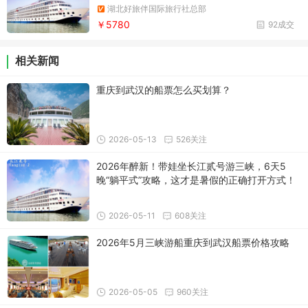
瞿塘峡/巫峡/神女溪/三峡大坝五级船闸/三峡大
湖北好旅伴国际旅行社总部
坝/西陵峡东段/葛洲坝船闸/岳阳楼+汴河风情街/
￥5780
92成交
相关新闻
重庆到武汉的船票怎么买划算？
2026-05-13
526关注
2026年醉新！带娃坐长江贰号游三峡，6天5
晚“躺平式”攻略，这才是暑假的正确打开方式！
2026-05-11
608关注
2026年5月三峡游船重庆到武汉船票价格攻略
2026-05-05
960关注