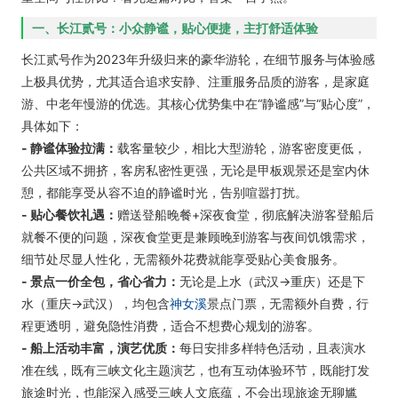
一、长江贰号：小众静谧，贴心便捷，主打舒适体验
长江贰号作为2023年升级归来的豪华游轮，在细节服务与体验感
上极具优势，尤其适合追求安静、注重服务品质的游客，是家庭
游、中老年慢游的优选。其核心优势集中在“静谧感”与“贴心度”，
具体如下：
- 静谧体验拉满：
载客量较少，相比大型游轮，游客密度更低，
公共区域不拥挤，客房私密性更强，无论是甲板观景还是室内休
憩，都能享受从容不迫的静谧时光，告别喧嚣打扰。
- 贴心餐饮礼遇：
赠送登船晚餐+深夜食堂，彻底解决游客登船后
就餐不便的问题，深夜食堂更是兼顾晚到游客与夜间饥饿需求，
细节处尽显人性化，无需额外花费就能享受贴心美食服务。
- 景点一价全包，省心省力：
无论是上水（武汉→重庆）还是下
水（重庆→武汉），均包含
神女溪
景点门票，无需额外自费，行
程更透明，避免隐性消费，适合不想费心规划的游客。
- 船上活动丰富，演艺优质：
每日安排多样特色活动，且表演水
准在线，既有三峡文化主题演艺，也有互动体验环节，既能打发
旅途时光，也能深入感受三峡人文底蕴，不会出现旅途无聊尴