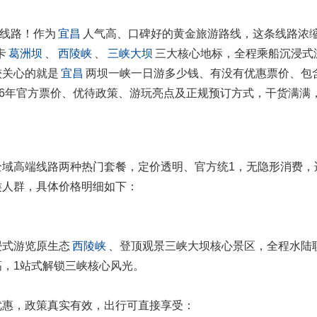
线路！作为
宜昌
人气高、口碑好的黄金旅游路线，这条线路浓
卡
葛洲坝
、
西陵峡
、
三峡大坝
三大核心地标，全程乘船沉浸式
较关心的就是
宜昌
两坝一峡一日游多少钱、有没有优惠票价、包
26年官方票价、优待政策、游玩亮点及正规预订方式，干货满满
域高端线路两种热门套餐，定价透明、官方统1，无隐形消费，
类人群，具体价格明细如下：
浸式游览原生态
西陵峡
、登顶观景三峡大坝核心景区，全程水陆
高，1站式解锁三峡核心风光。
优惠，政策真实有效，出行可直接享受：