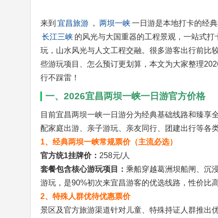
来到
宜昌旅游
，
两坝一峡
一日游是本地打卡的经典
长江三峡
的风光与大国重器的工程景观，一站式打
玩，山水风光与人文工程交融。很多游客出行前比
些游玩项目、怎么预订更划算，本文为大家整理20
行不踩雷！
一、2026宜昌两坝一峡一日游官方价格
目前宜昌两坝一峡一日游分为经典基础线路和臻享全
配家庭出游、亲子游玩、亲友同行、团建出行等各
1、经典两坝一峡常规票价（主流必选）
官方统1挂牌价：
258元/人
套餐包含核心游玩项目：
乘船穿越葛洲坝船闸、沉
游玩，是90%初次来宜昌游客的优选线路，性价比
2、特殊人群优待优惠票价
景区及官方旅游渠道针对儿童、特殊持证人群推出