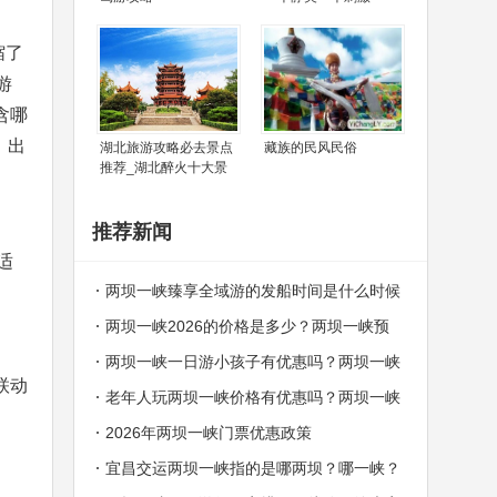
缩了
游
含哪
，出
湖北旅游攻略必去景点
藏族的民风民俗
推荐_湖北醉火十大景
推荐新闻
适
两坝一峡臻享全域游的发船时间是什么时候
两坝一峡2026的价格是多少？两坝一峡预
订中心电话
两坝一峡一日游小孩子有优惠吗？两坝一峡
联动
哪些人群可以免费？
老年人玩两坝一峡价格有优惠吗？两坝一峡
老年人价格
2026年两坝一峡门票优惠政策
宜昌交运两坝一峡指的是哪两坝？哪一峡？