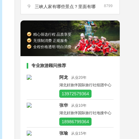
9
8799
峡散客船票在哪里买
三峡人家有哪些景点？里面有哪
些景点是必须要去的？
精心筛选行程 品质享受
无强制消费 正规服务
全程价格透明 明白消费
专业旅游顾问推荐
阿龙
从业20年
湖北好旅伴国际旅行社组团中心
13972579364
张华
从业10年
湖北好旅伴国际旅行社地接中心
18986799364
张瑜
从业15年