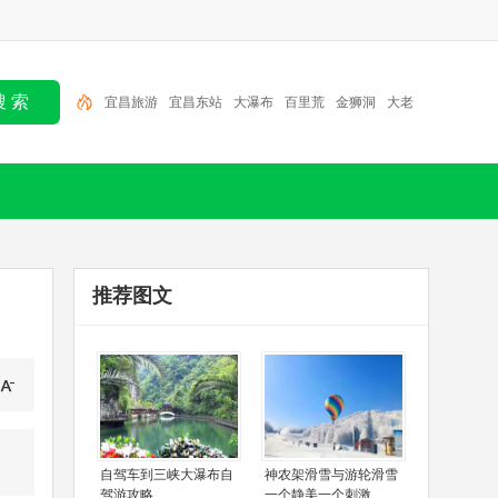
宜昌旅游
宜昌东站
大瀑布
百里荒
金狮洞
大老
岭
清江画廊
三峡人家
三峡大坝
朝天吼
推荐图文
自驾车到三峡大瀑布自
神农架滑雪与游轮滑雪
驾游攻略
一个静美一个刺激