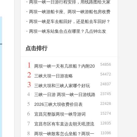
一天有几班？
两坝一峡一日游行程安排，用线路图给大家
解释，秒懂！
两坝一峡游船卡座、两坝一峡游船包房收费
价格和介绍
两坝一峡是车去船回好，还是船去车回好？
两坝一峡东站集合点在哪里？几点钟出发
点击排行
1
54856
两坝一峡一天有几班船？内附20
2
54472
26年新版两坝一峡游船时刻表！
三峡大坝一日游攻略
3
24837
三峡大坝和三峡人家哪个好玩
4
23745
三峡一日游 两坝一峡一日游线路
5
22428
详解
2026三峡大坝收费价目表
6
15274
宜昌完整版两坝一峡导游词
7
12835
宜昌市区有车直达去朝天吼漂流
8
11096
吗？需要多长时间？多少钱？
两坝一峡散客怎么坐船？两坝一