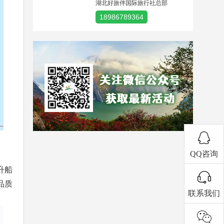
湖北好旅伴国际旅行社总部
18986789364
QQ咨询
升船
品质
联系我们