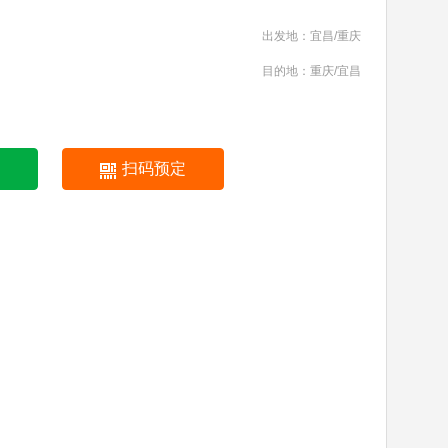
出发地：宜昌/重庆
目的地：重庆/宜昌
扫码预定