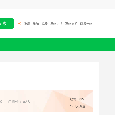
旅游
免费
三峡大坝
三峡旅游
两坝一峡
船进神
农架
宜昌
三峡
长江三峡
重庆
已售：327
起
门市价：
元/人
7581人关注