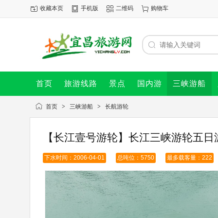
收藏本页
手机版
二维码
购物车
首页
旅游线路
景点
国内游
三峡游船
首页
>
三峡游船
>
长航游轮
【长江壹号游轮】长江三峡游轮五日游
下水时间：2006-04-01
总吨位：5750
最多载客量：222