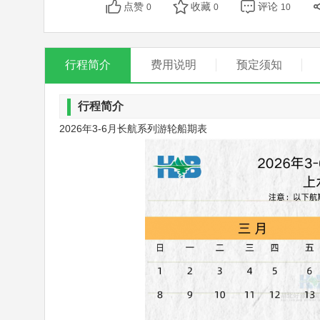
点赞
收藏
评论
0
0
10
行程简介
费用说明
预定须知
行程简介
2026年3-6月长航系列游轮船期表