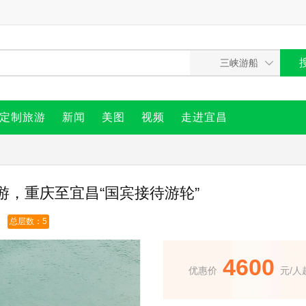
定制旅游
新闻
美图
视频
走进宜昌
，重庆至宜昌“国宾接待游轮”
总层数：5
4600
优惠价
元/人