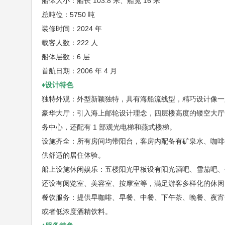
船体大小：船长 103.8 米、船宽 16 米
总吨位：5750 吨
装修时间：2024 年
载客人数：222 人
船体层数：6 层
首航日期：2006 年 4 月
♦设计特色
独特外观：外型新颖独特，具有海船流线型，精巧设计像一
豪华大厅：引入海上邮轮设计理念，四层楼高度的镂空大厅
务中心，还配有 1 部观光电梯和燕式楼梯。
设施齐全：所有房间均带阳台，客房内配备有矿泉水、咖啡
供舒适的居住体验。
船上设施休闲娱乐：五楼阳光甲板设有阳光酒吧、雪茄吧、
还设有阅览室、美容室、按摩室等，满足游客多样化的休闲
餐饮服务：提供早咖啡、早餐、中餐、下午茶、晚餐、夜宵
或者低浓度酒精饮料。