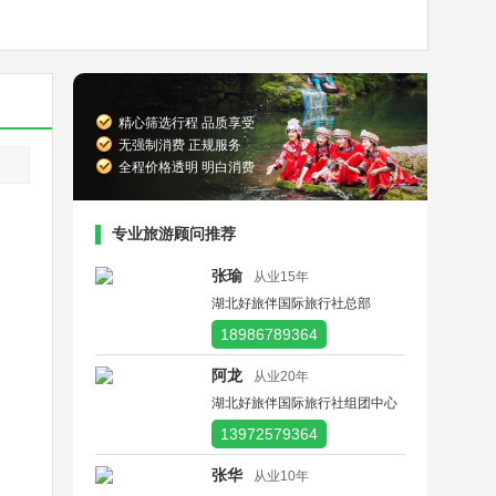
精心筛选行程 品质享受
无强制消费 正规服务
全程价格透明 明白消费
专业旅游顾问推荐
张瑜
从业15年
湖北好旅伴国际旅行社总部
18986789364
阿龙
从业20年
湖北好旅伴国际旅行社组团中心
13972579364
张华
从业10年