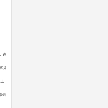
、商
客提
轮上
饮料