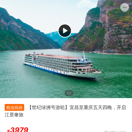
1/5
【世纪绿洲号游轮】宜昌至重庆五天四晚，开启
精选线路
江景奢旅
3979
￥