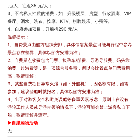
元/人、往返35 元/人；
3、不含私人性质的消费，如：升级楼层、房型、行政酒廊、VIP
餐厅、酒水、洗衣、按摩、KTV、棋牌娱乐、小费等。
4、自愿参加项目，升船机290 元/人
温馨提示：
1、自费景点由船方组织安排，具体停靠某景点可能与行程中参考
景点存在差异，具体以船方安排为准；
2、自费景点收费包含门票、换乘车/船费、导游导服费、码头靠
泊费、过港费等，是一项综合服务费，所以会比景点单门票费用
高，敬请理解；
3、某些自费项目异常火爆（如：升船机），因名额有限，如需
参加，建议登船时就报名，具体以船方安排为准；
4、出于对游客安全和避免误船等多重因素考虑，原则上在没有
游轮工作人员或导游带领的情况下，游轮可能会禁止游客私自下
船，敬请理解并遵守。
►自愿购物活动
无