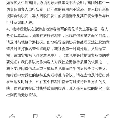
如果客人中途离团，必须向导游做事先书面说明，离团过程中一
切责任由客人自行负责，已产生的费用恕不退还。客人自行离船
视同自动脱团，客人因脱团发生的误船漏乘及其它安全事故与旅
行社及游船无关。
4、接待质量以在旅游当地游客填写的意见单为主要依据，客人
务必认真填写，如果在旅行过程中，出现任何质量方面的问题，
请及时与地接导游协调。如地接导游的协调和处理无法让您满意
请及时拨打报名营业点电话，我社会第一时间处理。旅途结束
前，请如实填写《游客意见单》，（意见单是维护游客权益的重
要凭证）我们将以此作为客人对我社旅游接待质量的依据之一，
恕不受理因虚假填写或不填写意见单而产生的后续争议和投诉。
如行程中对我社的接待服务或标准有异议，请在当地及时提出并
在当地及时解决。如在整个行程中都未有对接待质量方面的反
映，返程后再提出对接待质量的投诉，且无任何证据的情况下我
社则视为无效投诉。