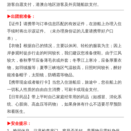
游客自愿支付，港澳台地区游客及外宾随船款支付。
►出团前准备：
【证件】请携带与订单信息匹配的有效证件，在游船上办理入住
手续时将出示该证件。（未办理身份证的儿童请携带好户口
本）。
【衣物】根据自己的情况，主要以休闲、轻松的服装为主；因上
岸参观时徒步行走的时间较长，我们建议您准备便鞋。由于江风
较大，春秋季节应备薄毛衣或外套；冬季江上寒冷，应备厚重衣
物，如羽绒服等；夏季三峡地区气温较高，日照时间较长，醉好
能准备帽子，太阳镜，防晒霜等物品。
【携带现金或者银行卡】当您入住游船后，旅途中，您在船上的
一切私人性质的自由自主消费，可刷卡或现金支付。
【日常药品】带上平时自己家庭经常用的药品（如感冒、消化系
统、心脏病、高血压等药物），如果身体有什么不适要尽早预防
和看医生。
►安全提示：
1、晚间休息，注意检查房门、窗是否关好，贵重物品需贴身保