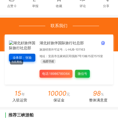
点赞
0
举报
收藏
评论
分享
联系我们
湖北好旅伴国际旅行社总部
旅游经营许可证号：L-HUB-101163
地址：宜昌市伍家岗区同强路7号13栋15层1515室
业务部：张瑜
地图导航
当前离线
电话:18986789364
微信号
15
10000
98
年
元
%
入驻运营
保证金
整体满意度
推荐三峡游船