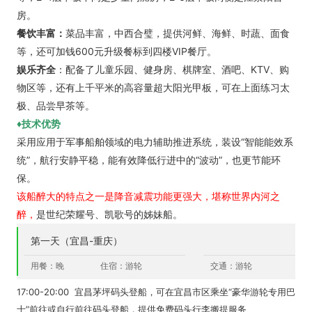
房。
餐饮丰富：
菜品丰富，中西合璧，提供河鲜、海鲜、时蔬、面食
等，还可加钱600元升级餐标到四楼VIP餐厅。
娱乐齐全
：配备了儿童乐园、健身房、棋牌室、酒吧、KTV、购
物区等，还有上千平米的高容量超大阳光甲板，可在上面练习太
极、品尝早茶等。
♦技术优势
采用应用于军事船舶领域的电力辅助推进系统，装设“智能能效系
统”，航行安静平稳，能有效降低行进中的“波动”，也更节能环
保。
该船醉大的特点之一是降音减震功能更强大，堪称世界内河之
醉，
是世纪荣耀号、凯歌号的姊妹船。
第一天（宜昌-重庆）
用餐：晚
住宿：游轮
交通：游轮
17:00-20:00 宜昌茅坪码头登船，可在宜昌市区乘坐“豪华游轮专用巴
士”前往或自行前往码头登船，提供免费码头行李搬提服务