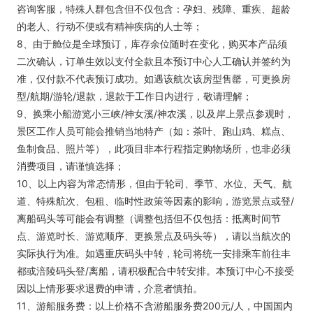
咨询客服，特殊人群包含但不仅包含：孕妇、残障、重疾、超龄
的老人、行动不便或有精神疾病的人士等；
8、由于舱位是全球预订，库存余位随时在变化，购买本产品须
二次确认，订单生效以支付全款且本预订中心人工确认并签约为
准，仅付款不代表预订成功。如遇该航次该房型售罄，可更换房
型/航期/游轮/退款，退款于工作日内进行，敬请理解；
9、换乘小船游览小三峡/神女溪/神农溪，以及岸上景点参观时，
景区工作人员可能会推销当地特产（如：茶叶、跑山鸡、糕点、
鱼制食品、照片等），此项目非本行程指定购物场所，也非必须
消费项目，请谨慎选择；
10、以上内容为常态情形，但由于轮司、季节、水位、天气、航
道、特殊航次、包租、临时性政策等因素的影响，游览景点或登/
离船码头等可能会有调整（调整包括但不仅包括：抵离时间节
点、游览时长、游览顺序、更换景点及码头等），请以当航次的
实际执行为准。如遇重庆码头中转，轮司将统一安排乘车前往丰
都或涪陵码头登/离船，请积极配合中转安排。本预订中心不接受
因以上情形要求退费的申请，介意者慎拍。
11、游船服务费：以上价格不含游船服务费200元/人，中国国内