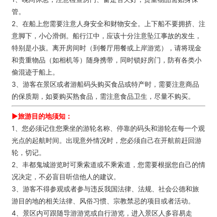
管。
2、在船上您需要注意人身安全和财物安全。上下船不要拥挤、注
意脚下，小心滑倒。船行江中，应该十分注意坠江事故的发生，
特别是小孩。离开房间时（到餐厅用餐或上岸游览），请将现金
和贵重物品（如相机等）随身携带，同时锁好房门，防有各类小
偷混迹于船上。
3、游客在景区或者游船码头购买食品或特产时，需要注意商品
的保质期，如要购买熟食品，需注意食品卫生，尽量不购买。
►旅游目的地须知：
1、您必须记住您乘坐的游轮名称、停靠的码头和游轮在每一个观
光点的起航时间。出现意外情况时，您必须自己在开航前赶回游
轮，切记。
2、丰都鬼城游览时可乘索道或不乘索道，您需要根据您自己的情
况决定，不必盲目听信他人的建议。
3、游客不得参观或者参与违反我国法律、法规、社会公德和旅
游目的地的相关法律、风俗习惯、宗教禁忌的项目或者活动。
4、景区内可跟随导游游览或自行游览，进入景区人多容易走