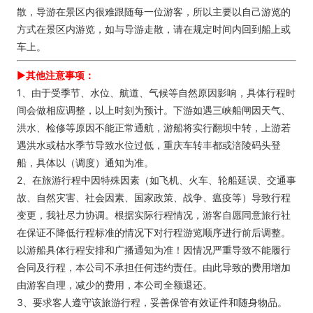
散，导游在景区内很难跟随每一位游客，所以主要以自己游览的
方式在景区内游览，如与导游走散，请在规定时间内回到船上或
车上。
►
其他注意事项：
1、由于受季节、水位、航道、气候等自然原因影响，具体行程时
间会做相应调整，以上时刻为预计。下游如遇三峡船闸因天气、
洪水、检修等原因不能正常通航，游船将实行翻坝中转，上游若
遇洪水或枯水季节导致水位过低，重庆车转丰都或涪陵码头登
船，具体以（调度）通知为准。
2、在旅游行程中因特殊因素（如飞机、火车、轮船延误、交通事
故、自然灾害、社会因素、国家政策、战争、瘟疫等）导致行程
变更，我社尽力协调。根据实际行程情况，游客自愿同意旅行社
在保证不降低行程标准的情况下对行程游览顺序进行前后调整。
以游船具体行程安排和广播通知为准！因情况严重导致不能履行
合同及行程，本公司不承担任何违约责任。由此导致的费用增加
由游客自理，减少的费用，本公司全额退还。
3、要求客人遵守该旅游行程，妥善保管有效证件和随身物品。