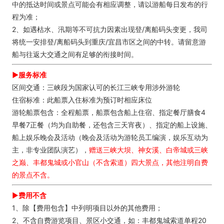
中的抵达时间或景点可能会有相应调整，请以游船每日发布的行
程为准；
2、如遇枯水、汛期等不可抗力因素出现登/离船码头变更，我司
将统一安排登/离船码头到重庆/宜昌市区之间的中转。请留意游
船与往返大交通之间有足够的衔接时间。
►服务标准
区间交通：三峡段为国家认可的长江三峡专用涉外游轮
住宿标准：此船票入住标准为预订时相应床位
游轮船票包含：全程船票，船票包含船上住宿、指定餐厅膳食4
早餐7正餐（均为自助餐，还包含三天宵夜）、指定的船上设施、
船上娱乐晚会及活动（晚会及活动为游轮员工编演，娱乐互动为
主，非专业团队演艺），
赠送三峡大坝、神女溪、白帝城或三峡
之巅、丰都鬼城或小官山（不含索道）四大景点，其他注明自费
的景点不含。
►
费用不含
1、除【费用包含】中列明项目以外的其他费用；
2、不含自费游览项目、景区小交通，如：丰都鬼城索道单程20