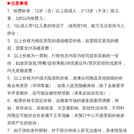
►注意事项
1、收费标准：12岁（含）以上按成人，2-12岁（不含）按儿
童，2岁以内按婴儿；
2、1位成人带1位儿童的情况下，须用房1间，船方无法安排与人
拼住；
3、以上价格为相应房型的基础楼层价格，如需指定更高的楼
层，需要支付高楼层费；
4、以上价格为一票制，行程包含内容为轮司提前采购统一安
排，如放弃游览/用餐/提前离船/持优惠证件/景区阶段性优惠等，
均无差额退费；
5、以上价格为中国大陆居民价格，港澳台同胞及其他国籍的价
格会有差异（详询客服），如客人故意隐瞒身份，除了会被要求
补齐差额外，还可能会被拒绝登船（请务必如实告知）；
6、船票价格非固定价格，会随着市场的诸多因素而调整，例
如：库存余位、采购渠道、大交通影响、阶段性活动等，不同时
间预定可能存在价差属于正常现象，本预订中心不接受因价格差
异而产生的投诉；
7、由于游轮条件限制，对于部分特殊人群无法接待，具体情形须