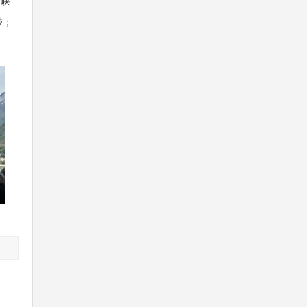
陵峡
带；