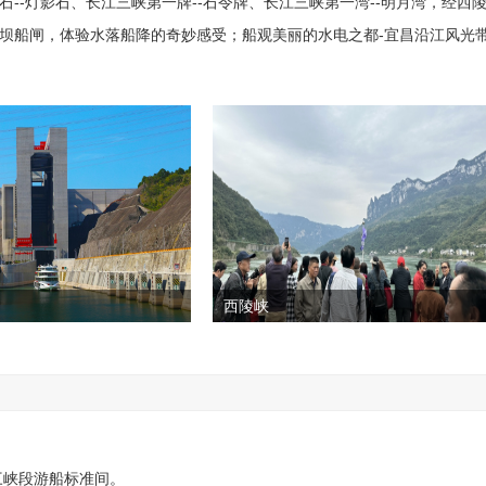
--灯影石、长江三峡第一牌--石令牌、长江三峡第一湾--明月湾，经西
坝船闸，体验水落船降的奇妙感受；船观美丽的水电之都-宜昌沿江风光
西陵峡
三峡段游船标准间。