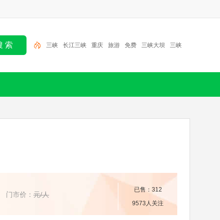
三峡
长江三峡
重庆
旅游
免费
三峡大坝
三峡
旅游
两坝一峡
船进神农架
宜昌
已售：312
门市价：
元/人
9573人关注