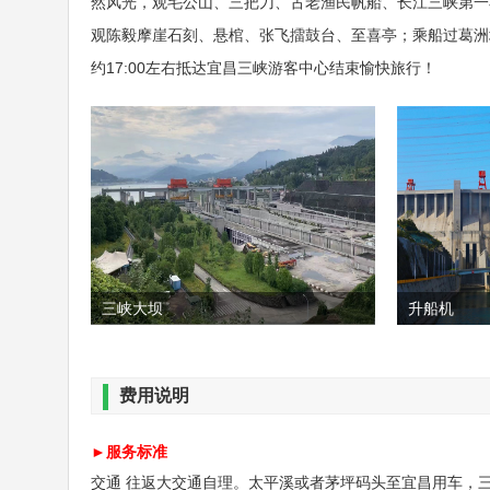
然风光，观毛公山、三把刀、古老渔民帆船、长江三峡第一石
观陈毅摩崖石刻、悬棺、张飞擂鼓台、至喜亭；乘船过葛洲
约17:00左右抵达宜昌三峡游客中心结束愉快旅行！
三峡大坝
升船机
费用说明
►服务标准
交通
往返大交通自理。太平溪或者茅坪码头至宜昌用车，