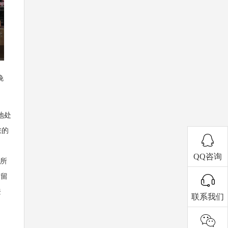
晚
地处
峡的
QQ咨询
述所
，留
登
联系我们