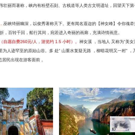
伟壮丽而著称，峡内有粉壁石刻、古栈道等人类古文明遗址，回望天下第
，
巫峡绮丽幽深，以俊秀著称天下。更有闻名遐迩的【神女峰】令你魂牵
折，百转千回，船行其间，宛若进入奇丽的画廊，充满诗情画意。
】（自愿自费260元/人，游览约 1.5 小时）。
神女溪 ，当地人 又称为“美女
公里为人迹罕至的原始山谷。多 处“ 山重水复疑无路 ，柳暗花明又一村” ，
态居民出现在游客面前 。