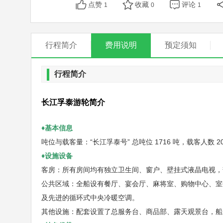
点赞
收藏
评论
1
0
1
行程简介
费用说明
预定须知
行程简介
长江孚泰游轮简介
♦基本信息
吨位与载客量：“长江孚泰号” 总吨位 1716 吨，载客人数 20
♦设施设备
客房：所有房间均有独立卫生间、窗户、壁挂式液晶电视，
公共区域：全船设有餐厅、宴会厅、麻将室、购物中心、室
及先进的循环式中央冷暖空调。
其他设施：配套设置了总服务台、商品部、露天观景台，船