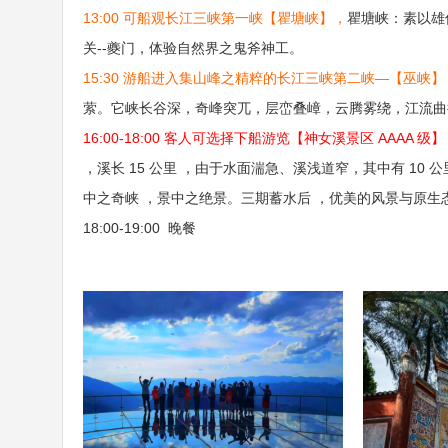
13:00 可船观长江三峡第一峡【瞿塘峡】，
瞿塘峡：素以雄
关--夔门，体验自然界之鬼斧神工。
15:30 游船进入集山峰之精粹的长江三峡第二峡—【巫峡】
萦。它峡长谷深，奇峰突兀，层峦叠嶂，云腾雾绕，江流曲
16:00-18:00 客人可选择下船游览【神女溪景区 AAAA 级
，溪长 15 公里 ，由于水面湍急、溪浅道窄，其中有 10 
中之奇峡 ，景中之绝景。三期蓄水后 ，优美的风景与原生
18:00-19:00 晚餐