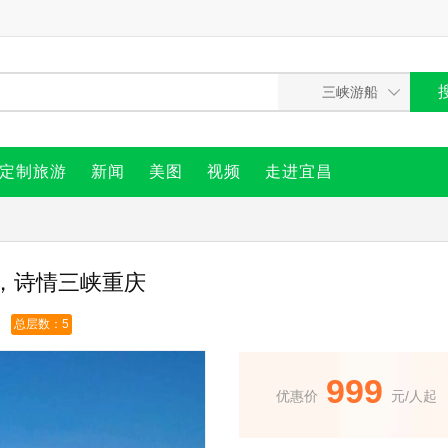
定制旅游
新闻
美图
视频
走进宜昌
，诗情三峡重庆
总层数：5
999
优惠价
元/人起