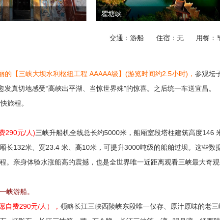
瞿塘峡
交通：游船
住宿：无
用餐：
壮丽的【三峡大坝水利枢纽工程 AAAAA级】(游览时间约2.5小时)，
参观坛
愈发真切地感受“高峡出平湖、当惊世界殊”的惊喜。之后统一车送宜昌。
愉快旅程。
90元/人)
三峡升船机全线总长约5000米，船厢室段塔柱建筑高度146 
厢长132米、宽23.4 米、高10米，可提升3000吨级的船舶过坝。这些数
程。亲身体验水涨船高的震撼，也是全世界唯一近距离观看三峡最大奇观
一峡游船。
愿自费290元/人），
领略长江三峡西陵峡东段唯一仅存、原汁原味的老三