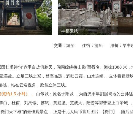
丰都鬼城
交通：游船
住宿：游船
用餐：早中
因杜甫诗句“赤甲白盐俱刺天，闾阎缭绕接山巅”而得名。海拔1388 米，
最美处。立足三峡之巅，登高临远，辉映云霞，山水连绵。 立体看瞿塘
目远眺，站在云端视角，欣赏立体三峡。
游览约1.5 小时） ，
白帝城：原名子阳城 ，为西汉末年割据蜀地的公孙
诗人李白、杜甫、刘禹锡、苏轼、黄庭坚、范成大、陆游等都曾登上白帝城 
是“夔门天下雄”的最佳观景点 ，正是十元人民币背后图片-【夔门】，随后