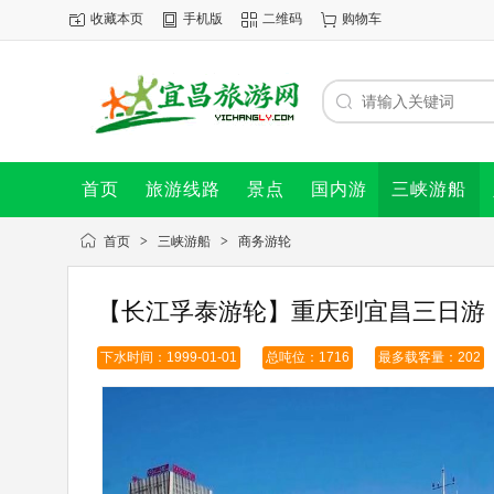
收藏本页
手机版
二维码
购物车
首页
旅游线路
景点
国内游
三峡游船
首页
>
三峡游船
>
商务游轮
【长江孚泰游轮】重庆到宜昌三日游
下水时间：1999-01-01
总吨位：1716
最多载客量：202