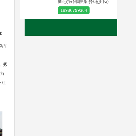
湖北好旅伴国际旅行社地接中心
18986799364
无
乘车
，秀
为
长江