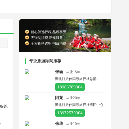
精心筛选行程 品质享受
无强制消费 正规服务
全程价格透明 明白消费
专业旅游顾问推荐
张瑜
从业15年
湖北好旅伴国际旅行社总部
18986789364
阿龙
从业20年
湖北好旅伴国际旅行社组团中心
备以
13972579364
。
张华
从业10年