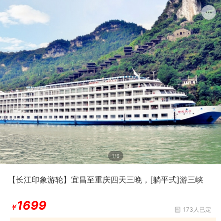
1/6
【长江印象游轮】宜昌至重庆四天三晚，[躺平式]游三峡
1699
￥
173人已定