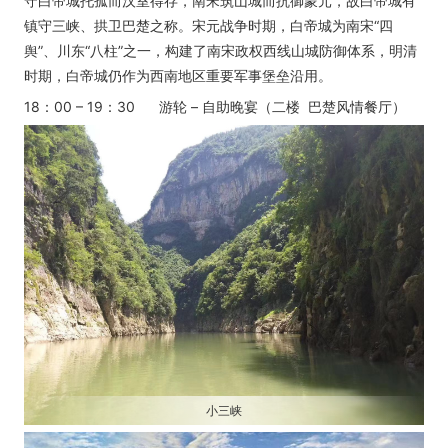
守白帝城托孤而汉室得存，南宋筑山城而抗御蒙元，故白帝城有
镇守三峡、拱卫巴楚之称。宋元战争时期，白帝城为南宋“四
舆”、川东“八柱”之一，构建了南宋政权西线山城防御体系，明清
时期，白帝城仍作为西南地区重要军事堡垒沿用。
18：00 – 19：30 游轮 – 自助晚宴（二楼 巴楚风情餐厅）
小三峡