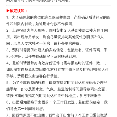
►预定须知：
1、为了确保您的房位能完全保留并生效，产品确认后请约定的条
件和时限内付款，如逾期未付款不作保留。
2、上述报价为单人价格，原则安排 2 人基础楼层二楼入住 1 间
房。若出现单男单女，则会尽量安排与其他同性别拼房2-3人
间；若单人要求独占一间房，请补齐单房差价。
3、预订时需提供出游人的实名信息，包括姓名、证件号码、手
机号码等，以便在特殊情况下及时联系到您。
4、登船时请携带好有效身份证件（需与报名时的证件一致），
如因游客自身原因或因提供材料存在问题不能及时办理登船入住
手续，费用损失由游客自行承担。
5、为了不耽误您的行程，请您在指定时间到达相应码头办理登
船手续；如涉及因水文、气象、航道管制等问题导致码头变更，
请按照我司所指定的时间到达相关中转地点，参与中转服务。
6、出团通知最晚于出团前 1 个工作日发送，若能提前确定，我
们将会第一时间通知您。
7、因我司原因不能出团，我司会于出发前 7 个工作日通知取消