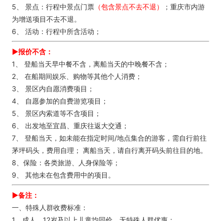
5、 景点：行程中景点门票
（包含景点不去不退）
；重庆市内游
为增送项目不去不退。
6、 活动：行程中所含活动；
►报价不含：
1、 登船当天早中餐不含，离船当天的中晚餐不含；
2、 在船期间娱乐、购物等其他个人消费；
3、 景区内自愿消费项目；
4、 自愿参加的自费游览项目；
5、 景区内索道等不含项目；
6、 出发地至宜昌、重庆往返大交通；
7、 登船当天，如未能在指定时间/地点集合的游客，需自行前往
茅坪码头，费用自理； 离船当天，请自行离开码头前往目的地。
8、保险：各类旅游、人身保险等；
9、 其他未在包含费用中的项目。
►备注：
一、特殊人群收费标准：
1、成人、12岁及以上儿童均同价，无特殊人群优惠；