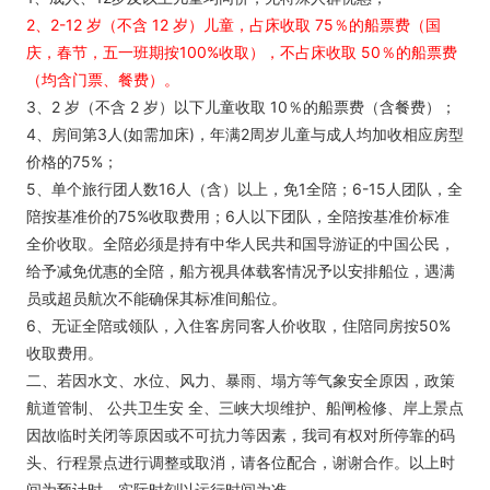
2、2-12 岁（不含 12 岁）儿童，占床收取 75％的船票费（国
庆，春节，五一班期按100%收取），不占床收取 50％的船票费
（均含门票、餐费）。
3、2 岁（不含 2 岁）以下儿童收取 10％的船票费（含餐费）；
4、房间第3人(如需加床)，年满2周岁儿童与成人均加收相应房型
价格的75%；
5、单个旅行团人数16人（含）以上，免1全陪；6-15人团队，全
陪按基准价的75%收取费用；6人以下团队，全陪按基准价标准
全价收取。全陪必须是持有中华人民共和国导游证的中国公民，
给予减免优惠的全陪，船方视具体载客情况予以安排船位，遇满
员或超员航次不能确保其标准间船位。
6、无证全陪或领队，入住客房同客人价收取，住陪同房按50%
收取费用。
二、若因水文、水位、风力、暴雨、塌方等气象安全原因，政策
航道管制、 公共卫生安 全、三峡大坝维护、船闸检修、岸上景点
因故临时关闭等原因或不可抗力等因素，我司有权对所停靠的码
头、行程景点进行调整或取消，请各位配合，谢谢合作。以上时
间为预计时，实际时刻以运行时间为准。