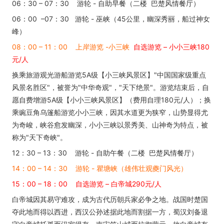
06：30 – 07：30 游轮 - 自助早餐（二楼 巴楚风情餐厅）
06：00 –07：30 游轮 - 巫峡（45公里，幽深秀丽，船过神女
峰）
08：00 – 11：00 上岸游览 -小三峡
自选游览 – 小小三峡180
元/人
换乘旅游观光游船游览5A级【小三峡风景区】"中国国家级重点
风景名胜区"，被誉为"中华奇观"，"天下绝景"。游览结束后，自
愿自费增游5A级【小小三峡风景区】（费用自理180元/人）；换
乘豌豆角乌篷船游览小小三峡，因其水道更为狭窄，山势显得尤
为奇峻，峡谷愈发幽深，小小三峡以景秀美、山神奇为特点，被
称为"天下奇峡"。
12：30 – 13：30 游轮 - 自助午餐（二楼 巴楚风情餐厅）
14：00 – 14：30 游轮 - 瞿塘峡（雄伟壮观夔门风光）
15：00 – 18：00 自选游览 – 白帝城290元/人
白帝城因其易守难攻，成为古代历朝兵家必争之地。战国时楚国
夺此地而得以西进，西汉公孙述据此地而割据一方，蜀汉刘备退