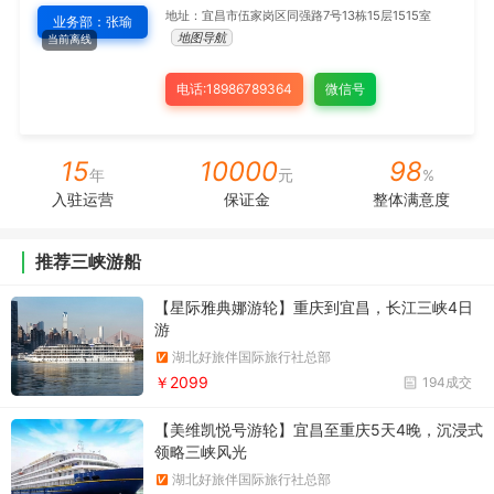
地址：宜昌市伍家岗区同强路7号13栋15层1515室
业务部：张瑜
地图导航
当前离线
电话:18986789364
微信号
15
10000
98
年
元
%
入驻运营
保证金
整体满意度
推荐三峡游船
【星际雅典娜游轮】重庆到宜昌，长江三峡4日
游
湖北好旅伴国际旅行社总部
￥2099
194成交
【美维凯悦号游轮】宜昌至重庆5天4晚，沉浸式
领略三峡风光
湖北好旅伴国际旅行社总部