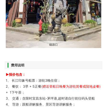
磁器口
费用说明
►报价包含：
1、 长江印象号船票：游轮3晚住宿；
2、 餐饮： 3早 + 5正餐
(赠送登船日晚餐为游轮简餐或陆地桌餐)
+ 1下午茶；
3、 交通：含限时宜昌东站-茅坪港,超时请自行前往码头登船
4、 导游：跟船讲解服务、景区导游讲解服务；