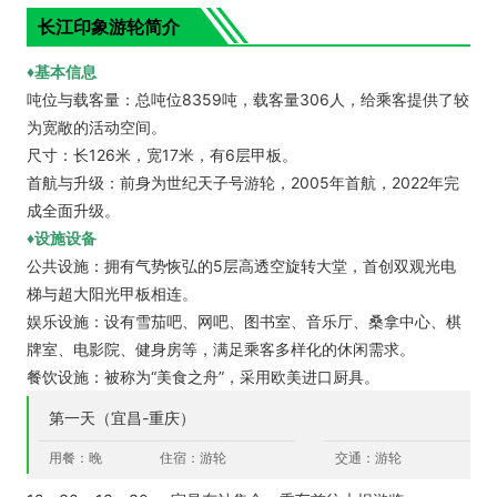
长江印象游轮简介
♦基本信息
吨位与载客量：总吨位8359吨，载客量306人，给乘客提供了较
为宽敞的活动空间。
尺寸：长126米，宽17米，有6层甲板。
首航与升级：前身为世纪天子号游轮，2005年首航，2022年完
成全面升级。
♦设施设备
公共设施：拥有气势恢弘的5层高透空旋转大堂，首创双观光电
梯与超大阳光甲板相连。
娱乐设施：设有雪茄吧、网吧、图书室、音乐厅、桑拿中心、棋
牌室、电影院、健身房等，满足乘客多样化的休闲需求。
餐饮设施：被称为“美食之舟”，采用欧美进口厨具。
第一天（宜昌-重庆）
用餐：晚
住宿：游轮
交通：游轮