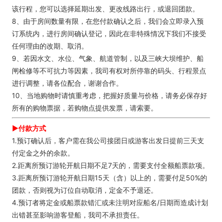
该行程，您可以选择延期出发、更改线路出行，或退回团款。
8、由于房间数量有限，在您付款确认之后，我们会立即录入预
订系统内，进行房间确认登记，因此在非特殊情况下我们不接受
任何理由的改期、取消。
9、若因水文、水位、气象、航道管制，以及三峡大坝维护、船
闸检修等不可抗力等因素，我司有权对所停靠的码头、行程景点
进行调整，请各位配合，谢谢合作。
10、当地购物时请慎重考虑，把握好质量与价格，请务必保存好
所有的购物票据，若购物点提供发票，请索要。
►付款方式
1.预订确认后，客户需在我公司接团日或游客出发日提前三天支
付定金之外的余款。
2.距离所预订游轮开航日期不足7天的，需要支付全额船票款项。
3.距离所预订游轮开航日期15天（含）以上的，需要付足50%的
团款，否则视为订位自动取消，定金不予退还。
4.预订者将定金或船票款错汇或未注明对应船名/日期而造成计划
出错甚至影响游客登船，我司不承担责任。