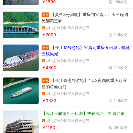
￥1899
186成交
【黄金8号游轮】重庆到宜昌，四天三晚遇
精选
见醉美三峡
湖北好旅伴国际旅行社总部
￥2099
145成交
【长江叁号游轮】宜昌到重庆五日游，饱览
精选
三峡风光
湖北好旅伴国际旅行社总部
￥4600
220成交
【长江奇迹号游轮】4天3夜领略重庆到宜
精选
昌的诗画山河
湖北好旅伴国际旅行社总部
￥3333
149成交
【长江三峡游船三日游】热销线路、宜昌往返
湖北好旅伴国际旅行社总部
￥1180
261成交