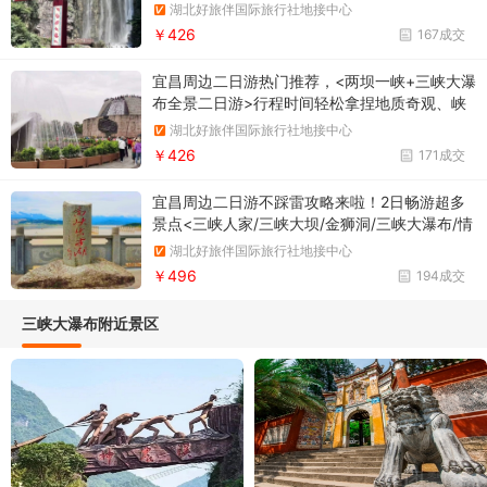
+情人泉套票看国之重器，品峡谷奇潭，激情穿
湖北好旅伴国际旅行社地接中心
越高102米，宽80米的瀑布，一路尖叫一路心
￥426
167成交
跳。
宜昌周边二日游热门推荐，<两坝一峡+三峡大瀑
布全景二日游>行程时间轻松拿捏地质奇观、峡
谷飞瀑、巴人文化，金狮洞——艺术迷宫，浪漫
湖北好旅伴国际旅行社地接中心
情人泉，观西陵奇峡，大坝风采
￥426
171成交
宜昌周边二日游不踩雷攻略来啦！2日畅游超多
景点<三峡人家/三峡大坝/金狮洞/三峡大瀑布/情
人泉>专线专船直达人家，沿途欣赏西陵峡风
湖北好旅伴国际旅行社地接中心
光，三峡人家，三峡大坝，人文和科技一网打尽
￥496
194成交
三峡大瀑布附近景区