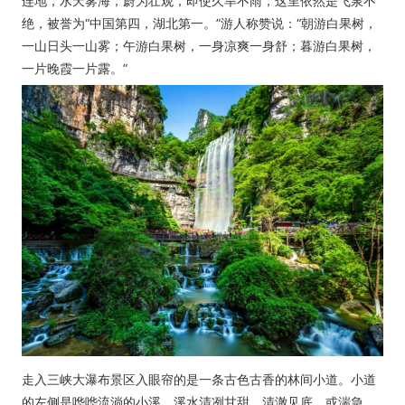
连地，水天雾海，蔚为壮观，即使久旱不雨，这里依然是飞泉不
绝，被誉为“中国第四，湖北第一。”游人称赞说：“朝游白果树，
一山日头一山雾；午游白果树，一身凉爽一身舒；暮游白果树，
一片晚霞一片露。”
走入三峡大瀑布景区入眼帘的是一条古色古香的林间小道。小道
的左侧是哗哗流淌的小溪，溪水清冽甘甜、清澈见底，或湍急，