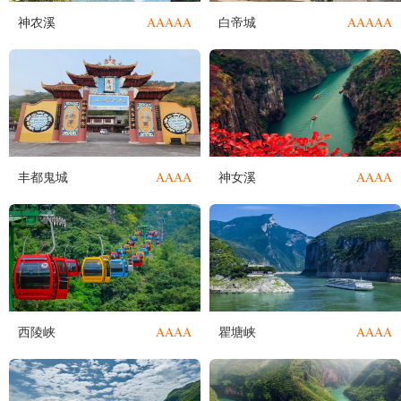
AAAAA
AAAAA
神农溪
白帝城
AAAA
AAAA
丰都鬼城
神女溪
AAAA
AAAA
西陵峡
瞿塘峡