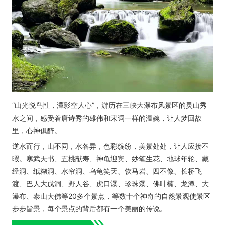
“山光悦鸟性，潭影空人心”，游历在三峡大瀑布风景区的灵山秀
水之间，感受着唐诗秀的雄伟和宋词一样的温婉，让人梦回故
里，心神俱醉。
逆水而行，山不同，水各异，色彩缤纷，美景处处，让人应接不
暇。寒武天书、五桃献寿、神龟迎宾、妙笔生花、地球年轮、藏
经洞、纸糊洞、水帘洞、乌龟笑天、饮马岩、四不像、长桥飞
渡、巴人大戊洞、野人谷、虎口瀑、珍珠瀑、佛叶楠、龙潭、大
瀑布、泰山大佛等20多个景点，等数十个神奇的自然景观使景区
步步皆景，每个景点的背后都有一个美丽的传说。