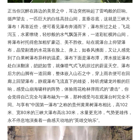
正当你沉醉在路边的美景之中，耳边突然响起了雷鸣般的巨响。
循声望去，一匹巨大的白练高挂山间，直垂谷底，这就是三峡大
瀑布！再靠近些，便可看见瀑布奔涌而下，瀑布所过之处，飞花
泻玉，水雾缭绕，轻纱般的水气飘荡开来，一道彩虹横跨山间，
将瀑布衬托得愈加粗犷豪迈、美不胜收。站在观瀑台上仰望瀑
布，晶莹剔透的水花落在脸上、身上，如春风拂面，又让人感觉
到了白果树瀑布异样的温柔。瀑布下面是瀑布潭，潭水接近瀑布
处白沫翻滚，皑皑如雪，就像喷气式飞机掠过的蔚蓝天空。瀑布
后方的山脚有一道回廊，整体嵌入山石之中，穿上雨衣便可在回
廊上回望瀑布，静观瀑布飞流直下的雄姿，聆听虎啸龙吟般的巨
响，感受山崩海啸样的阵势，体验雨花枪林弹雨式的“袭击”，你
会觉得自己完全与瀑布融为一体，那种感受与在观瀑台时完全不
同。与享有“中国第一瀑布”之称的贵州黄果树瀑布相比，高102
米、宽80米的三峡大瀑布高出30米，水量更充沛，气势更雄伟，
永不停息地演奏着一曲感天动地的“英雄交响乐”。