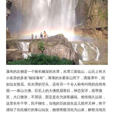
瀑布的左侧是一个狭长幽深的水潭，水潭三面临山，山石上有大
小各异的多条“袖珍瀑布”，薄薄的水雾依山而下，洒落潭中，宛
如仙女散花。在水潭的尽头，还有另一个令人称奇叫绝的自然奇
观——泰山大佛。巨石上的大佛慈眉善目，神态安详，面带微
笑，大口微张，不用说，那定是在为游客赐福。相传很久以前，
这里长年干旱，民不聊生，当地的百姓就在这儿祭拜天神，终于
感动了在此修行的泰山仙女，她便将眼泪化为山泉，解救当地百