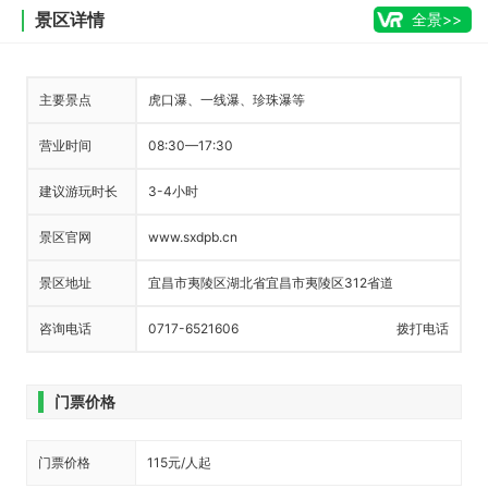
景区详情
全景>>
主要景点
虎口瀑、一线瀑、珍珠瀑等
营业时间
08:30—17:30
建议游玩时长
3-4小时
景区官网
www.sxdpb.cn
景区地址
宜昌市夷陵区湖北省宜昌市夷陵区312省道
咨询电话
0717-6521606
拨打电话
门票价格
门票价格
115元/人起