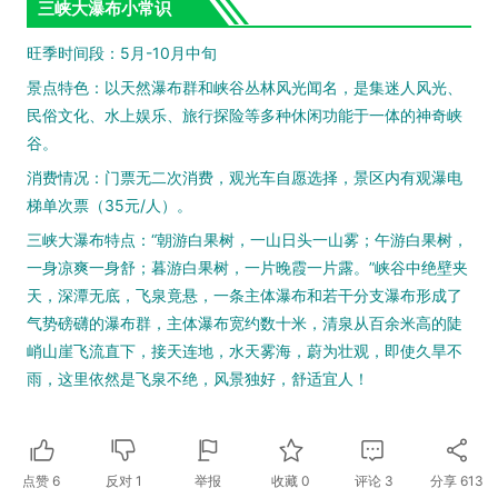
三峡大瀑布小常识
旺季时间段：5月-10月中旬
景点特色：以天然瀑布群和峡谷丛林风光闻名，是集迷人风光、
民俗文化、水上娱乐、旅行探险等多种休闲功能于一体的神奇峡
谷。
消费情况：门票无二次消费，观光车自愿选择，景区内有观瀑电
梯单次票（35元/人）。
三峡大瀑布特点：“朝游白果树，一山日头一山雾；午游白果树，
一身凉爽一身舒；暮游白果树，一片晚霞一片露。”峡谷中绝壁夹
天，深潭无底，飞泉竟悬，一条主体瀑布和若干分支瀑布形成了
气势磅礴的瀑布群，主体瀑布宽约数十米，清泉从百余米高的陡
峭山崖飞流直下，接天连地，水天雾海，蔚为壮观，即使久旱不
雨，这里依然是飞泉不绝，风景独好，舒适宜人！
点赞
6
反对
1
举报
收藏
0
评论
3
分享
613