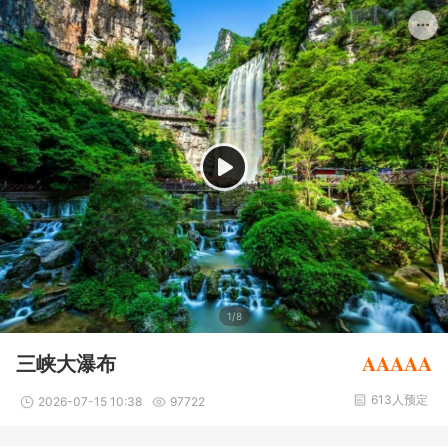
1/8
AAAAA
三峡大瀑布
613人预定
2026-07-15 10:38
97722