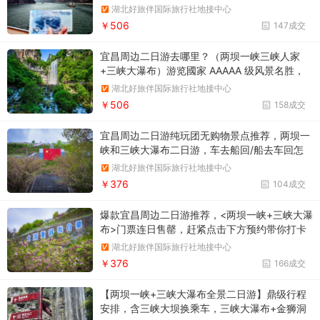
船闸、西陵峡、三峡人家、三峡大瀑布】人文景
湖北好旅伴国际旅行社地接中心
观，自然景观和人类工程的崛起
￥506
147成交
宜昌周边二日游去哪里？（两坝一峡三峡人家
+三峡大瀑布）游览國家 AAAAA 级风景名胜，
感叹大自然的力量与温柔，体验峡江巴蜀风土人
湖北好旅伴国际旅行社地接中心
情
￥506
158成交
宜昌周边二日游纯玩团无购物景点推荐，两坝一
峡和三峡大瀑布二日游，车去船回/船去车回怎
么选西陵峡>葛洲坝船闸>三峡大坝>三峡大瀑
湖北好旅伴国际旅行社地接中心
布，短途首选超多景点，超划算
￥376
104成交
爆款宜昌周边二日游推荐，<两坝一峡+三峡大瀑
布>门票连日售罄，赶紧点击下方预约带你打卡
水降船落/水涨船高，三峡大坝，西陵美景，瀑
湖北好旅伴国际旅行社地接中心
布奇潭
￥376
166成交
【两坝一峡+三峡大瀑布全景二日游】鼎级行程
安排，含三峡大坝换乘车，三峡大瀑布+金狮洞