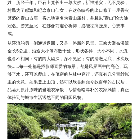
姓，历经千年，巨石上竟长出一尊大佛，祈福消灾，无不灵验，
村民为了感激和纪念泰山仙女，在这条峡谷的出口修了一座香火
繁盛的泰山古庙，将此地更名为泰山庙村，并且以“泰山”给大佛
冠名。游览至此，在佛像前虔心祈祷，必能祛病强身、心想事
成。
从溪流的另一侧通道返回，又是一路新的风景。三峡大瀑布溪流
全长5公里，沿途大小瀑布数十处，形状各异，大小不同，水流
也各不相同：有的阔大幽深，深不见底；有的清澈见底，水流欢
快……每一处都是摄影师喜爱的布景，都是风景画中的亮色。玩
够了水，还可以爬山，在茂密的丛林中穿行，还真有几分青纱帐
里的快意。如果登上山顶，还可以欣赏到距今数百年的古民居，
品尝到原汁原味的当地农家饭，尽情领略淳朴的农家风情，真正
体验到与城市生活迥然不同的田园风貌。