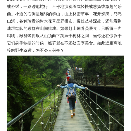
或舒缓，一路逶迤蛇行，不停地演奏着或轻快或悠扬或激越的乐
曲。小道的右侧是连绵的群山，山上林密草丰，花开蝶舞，鸟鸣
山涧，各种珍贵的树木花草星罗棋布。透过丛林深处，还能看到
成群结队的猴群在山间嬉戏。如果赶上饲养员喂食，只听得一声
哨响，猴群蜂拥般从山顶向下跳跃于树林之间，当你还在惊叹于
它们身手敏捷的时候，猴群就在不远处安享美食。如此近距离地
接触野生猕猴，怎不令人兴奋？