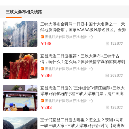
三峡大瀑布相关线路
三峡大瀑布金狮洞一日游中国十大名瀑之一，天
然地质博物馆，国家AAAAA级风景名胜区。金狮
洞，福地洞天，中国超大天然石灰岩溶洞之一。
湖北好旅伴国际旅行社地接中心
￥168
152成交
宜昌周边二日游推荐：三峡大瀑布+三峡千古
情，玩什么？怎么玩？体验激情穿瀑的凉爽与刺
激，沉浸式观看一生必看的震撼演出，了解三峡
湖北好旅伴国际旅行社地接中心
的千古传奇。
￥286
269成交
宜昌周边二日游的“王炸组合”<清江画廊+三峡大
瀑布>保姆级的行程三峡大瀑布门票，清江画廊
门票全含，现役军人，残疾人免门票（不免船
湖北好旅伴国际旅行社地接中心
票）政策
￥283
128成交
宝子们宜昌二日游去哪里？怎么去？亲测<两坝
一峡三峡人家+三峡大瀑布>行程+时间【葛洲坝