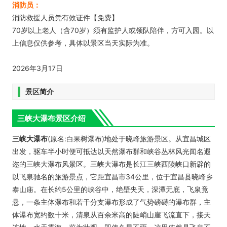
消防员：
消防救援人员凭有效证件【免费】
70岁以上老人（含70岁）须有监护人或领队陪伴，方可入园。以
上信息仅供参考，具体以景区当天实际为准。
2026年3月17日
景区简介
三峡大瀑布景区介绍
三峡大瀑布
(原名:白果树瀑布)地处于晓峰旅游景区。从宜昌城区
出发，驱车半小时便可抵达以天然瀑布群和峡谷丛林风光闻名遐
迩的三峡大瀑布风景区。三峡大瀑布是长江三峡西陵峡口新辟的
以飞泉驰名的旅游景点，它距宜昌市34公里，位于宜昌县晓峰乡
泰山庙。在长约5公里的峡谷中，绝壁夹天，深潭无底，飞泉竟
悬，一条主体瀑布和若干分支瀑布形成了气势磅礴的瀑布群，主
体瀑布宽约数十米，清泉从百余米高的陡峭山崖飞流直下，接天