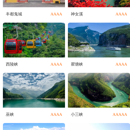
AAAA
AAAA
丰都鬼城
神女溪
AAAA
AAAA
西陵峡
瞿塘峡
AAAA
AAAAA
巫峡
小三峡