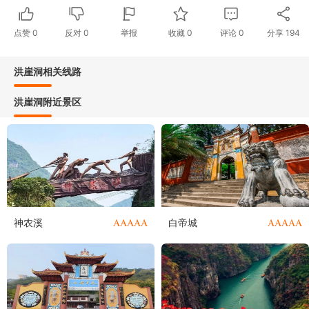
点赞
0
反对
0
举报
收藏
0
评论
0
分享
194
洪崖洞相关线路
洪崖洞附近景区
AAAAA
AAAAA
神农溪
白帝城