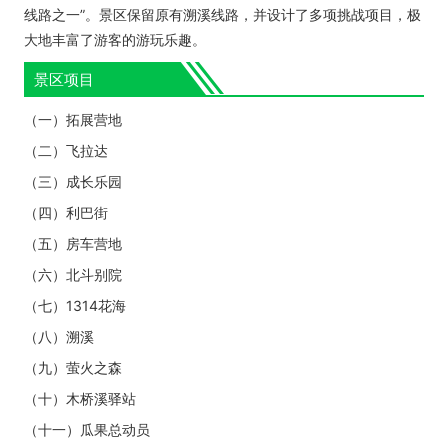
线路之一”。景区保留原有溯溪线路，并设计了多项挑战项目，极
大地丰富了游客的游玩乐趣。
景区项目
（一）拓展营地
（二）飞拉达
（三）成长乐园
（四）利巴街
（五）房车营地
（六）北斗别院
（七）1314花海
（八）溯溪
（九）萤火之森
（十）木桥溪驿站
（十一）瓜果总动员