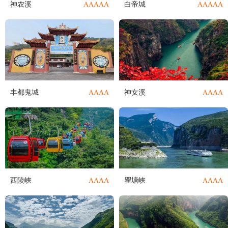
AAAAA
AAAAA
神农溪
白帝城
AAAA
AAAA
丰都鬼城
神女溪
AAAA
AAAA
西陵峡
瞿塘峡