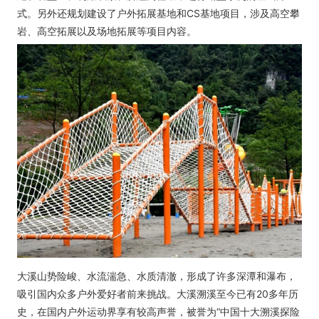
式。另外还规划建设了户外拓展基地和CS基地项目，涉及高空攀
岩、高空拓展以及场地拓展等项目内容。
大溪山势险峻、水流湍急、水质清澈，形成了许多深潭和瀑布，
吸引国内众多户外爱好者前来挑战。大溪溯溪至今已有20多年历
史，在国内户外运动界享有较高声誉，被誉为“中国十大溯溪探险