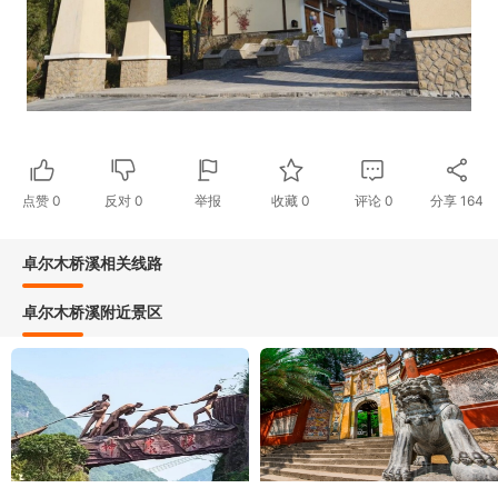
点赞
0
反对
0
举报
收藏
0
评论
0
分享
164
卓尔木桥溪相关线路
卓尔木桥溪附近景区