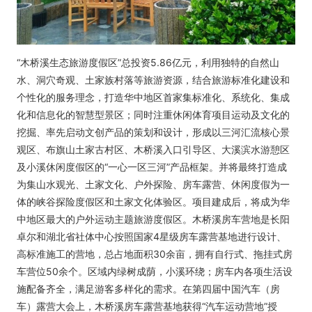
“木桥溪生态旅游度假区”总投资5.86亿元，利用独特的自然山
水、洞穴奇观、土家族村落等旅游资源，结合旅游标准化建设和
个性化的服务理念，打造华中地区首家集标准化、系统化、集成
化和信息化的智慧型景区；同时注重休闲体育项目运动及文化的
挖掘、率先启动文创产品的策划和设计，形成以三河汇流核心景
观区、布旗山土家古村区、木桥溪入口引导区、大溪滨水游憩区
及小溪休闲度假区的“一心一区三河”产品框架。并将最终打造成
为集山水观光、土家文化、户外探险、房车露营、休闲度假为一
体的峡谷探险度假区和土家文化体验区。项目建成后，将成为华
中地区最大的户外运动主题旅游度假区。木桥溪房车营地是长阳
卓尔和湖北省社体中心按照国家4星级房车露营基地进行设计、
高标准施工的营地，总占地面积30余亩，拥有自行式、拖挂式房
车营位50余个。区域内绿树成荫，小溪环绕；房车内各项生活设
施配备齐全，满足游客多样化的需求。在第四届中国汽车（房
车）露营大会上，木桥溪房车露营基地获得“汽车运动营地”授