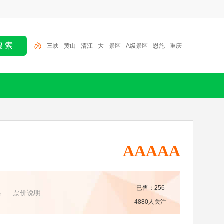
三峡
黄山
清江
大
景区
A级景区
恩施
重庆
旅游
宜昌
AAAAA
已售：256
起
票价说明
4880人关注