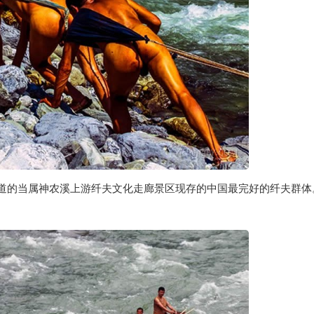
道的当属神农溪上游纤夫文化走廊景区现存的中国最完好的纤夫群体