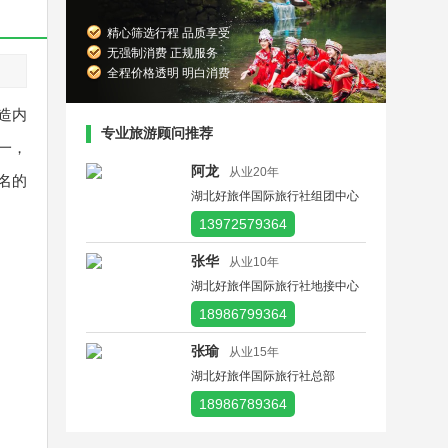
精心筛选行程 品质享受
无强制消费 正规服务
全程价格透明 明白消费
造内
专业旅游顾问推荐
一，
阿龙
从业20年
名的
湖北好旅伴国际旅行社组团中心
13972579364
张华
从业10年
湖北好旅伴国际旅行社地接中心
18986799364
张瑜
从业15年
湖北好旅伴国际旅行社总部
18986789364