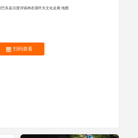
州巴东县沿渡河镇神农溪纤夫文化走廊
地图
扫码查看