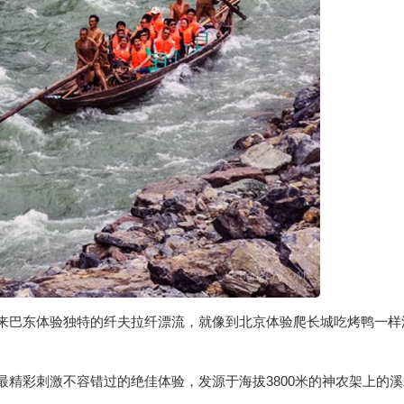
来巴东体验独特的纤夫拉纤漂流，就像到北京体验爬长城吃烤鸭一样
。
精彩刺激不容错过的绝佳体验，发源于海拔3800米的神农架上的溪