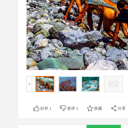
好评
差评
收藏
分享
1
1