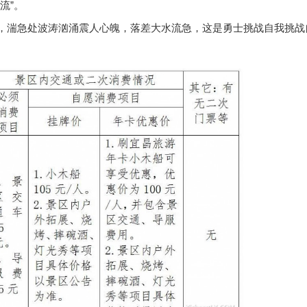
流”。
，湍急处波涛汹涌震人心魄，落差大水流急，这是勇士挑战自我挑战