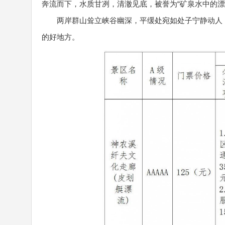
奔流而下，水质甘冽，清澈见底，被誉为“矿泉水中的漂
两岸群山耸立峡谷幽深，平缓处宛如处子宁静动人
的好地方。