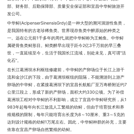
部、财务部、后勤保障部、质量安全保证部和宜昌中华鲟旅游开
发公司。
中华鲟(AclpenserSinensisGrdy)是一种大型的溯河洄游性鱼类，
是我国特有的古老珍稀鱼类。世界现存鱼类中醉原始的种类之
一。远在公元前1千多年的周代,就把中华鲟称为王鲔鱼。中华鲟
属硬骨鱼类鲟形目。鲟类醉早出现于距今2亿3千万前的早三叠
世，一直延续至今，生活于我国长江流域，别处未见，真可谓“活
化石”。
在长江葛洲坝水利枢纽修建前，中华鲟的产卵场位于长江上游干
流和金沙江的下段，由于葛洲坝枢纽的阻隔，不能溯游到上游产
卵场的中华鲟，在紧接葛洲坝下的宜昌长航船厂至万寿桥附近约7
公里江段上，形成了新的产卵场，面积大约330公顷。为了补偿
葛洲坝工程对中华鲟的不利影响，成立了宜昌中华鲟研究所，从1
983年起每年向长江放流人工繁殖的幼鲟，但由于培育技术和养
殖规模的限制，每年只能培育出长度为8～10厘米、重3～5克的
达到设计规格的幼鲟1万尾左右。因此，中华鲟种群的补充，主要
依靠在宜昌产卵场自然繁殖的幼鲟。