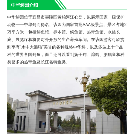
中华鲟园介绍
中华鲟园位于宜昌市夷陵区黄柏河江心岛，以展示国家一级保护
动物——中华鲟而得名。该园为国家首批AAA级景点。景区占地2
万平方米，包括鲟鱼馆、标本馆、鳄鱼馆、热带鱼馆、水族长
廊、展览厅和将要对外开放的生产养殖车间。在该园游客可欣赏
到享有“水中大熊猫”美誉的各种规格中华鲟，以及多达上十个品
种的世界各国鲟鱼，而且还可以看到扬子鳄、湾鳄、胭脂鱼和种
类繁多的热带鱼及长江名特鱼类。