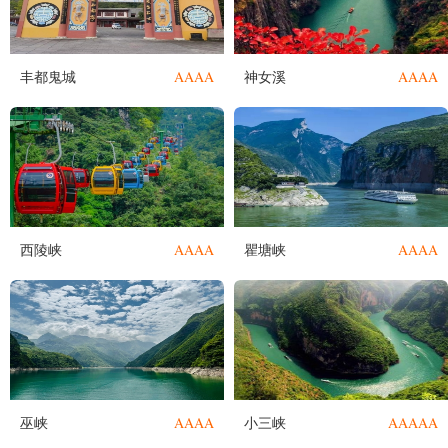
AAAA
AAAA
丰都鬼城
神女溪
AAAA
AAAA
西陵峡
瞿塘峡
AAAA
AAAAA
巫峡
小三峡