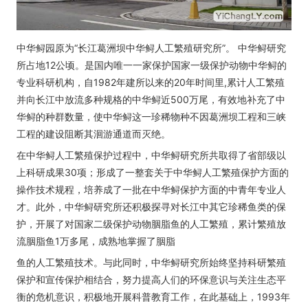
中华鲟园原为“长江葛洲坝中华鲟人工繁殖研究所”。 中华鲟研究
所占地12公顷。是国内唯一一家保护国家一级保护动物中华鲟的
专业科研机构，自1982年建所以来的20年时间里,累计人工繁殖
并向长江中放流多种规格的中华鲟近500万尾，有效地补充了中
华鲟的种群数量，使中华鲟这一珍稀物种不因葛洲坝工程和三峡
工程的建设阻断其洄游通道而灭绝。
在中华鲟人工繁殖保护过程中，中华鲟研究所共取得了省部级以
上科研成果30项；形成了一整套关于中华鲟人工繁殖保护方面的
操作技术规程，培养成了一批在中华鲟保护方面的中青年专业人
才。此外，中华鲟研究所还积极探寻对长江中其它珍稀鱼类的保
护，开展了对国家二级保护动物胭脂鱼的人工繁殖，累计繁殖放
流胭脂鱼1万多尾，成熟地掌握了胭脂
鱼的人工繁殖技术。与此同时，中华鲟研究所始终坚持科研繁殖
保护和宣传保护相结合，努力提高人们的环保意识与关注生态平
衡的危机意识，积极地开展科普教育工作，在此基础上，1993年