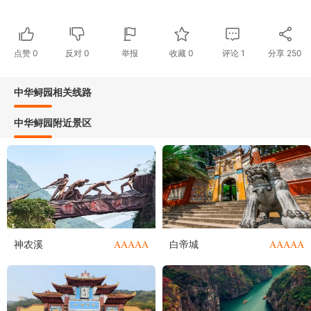
点赞
0
反对
0
举报
收藏
0
评论
1
分享
250
中华鲟园相关线路
中华鲟园附近景区
AAAAA
AAAAA
神农溪
白帝城