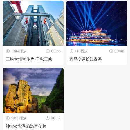
1944播放
00:58
710播放
00:48
三峡大坝宣传片-千秋三峡
宜昌交运长江夜游
1023播放
00:32
神农架秋季旅游宣传片