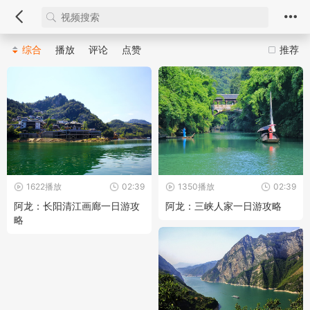
综合
播放
评论
点赞
推荐
1622播放
02:39
1350播放
02:39
阿龙：长阳清江画廊一日游攻
阿龙：三峡人家一日游攻略
略