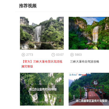
推荐视频
2773
03:07
5903
【官方】三峡大瀑布景区高清视
三峡大瀑布自驾游攻略
频完整版