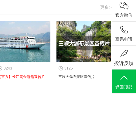
更多
>
官方微信
联系电话
投诉反馈
3243
3125
【官方】长江黄金游船宣传片
三峡大瀑布景区宣传片
返回顶部