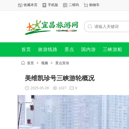
收藏本页
手机版
二维码
购物车
首页
旅游线路
景点
国内游
三峡游船
首页
>
视频
>
景点宣传
美维凯珍号三峡游轮概况
2025-05-28
1027
0