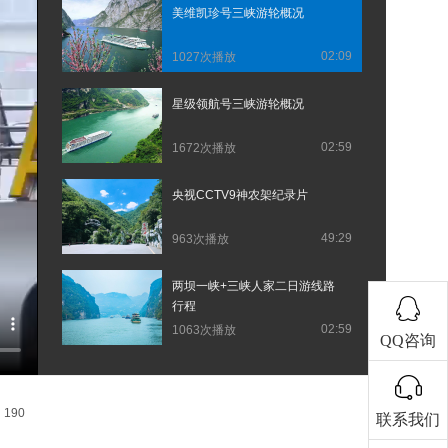
美维凯珍号三峡游轮概况
02:09
1027次播放
星级领航号三峡游轮概况
02:59
1672次播放
央视CCTV9神农架纪录片
49:29
963次播放
两坝一峡+三峡人家二日游线路
行程
02:59
1063次播放
QQ咨询
享
190
联系我们