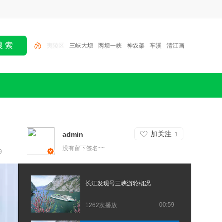
三峡大坝
两坝一峡
神农架
车溪
清江画廊
游船
三峡人家
宜昌
三峡
夷陵区
加关注
admin
1
没有留下签名~~
9
长江发现号三峡游轮概况
00:59
1262次播放