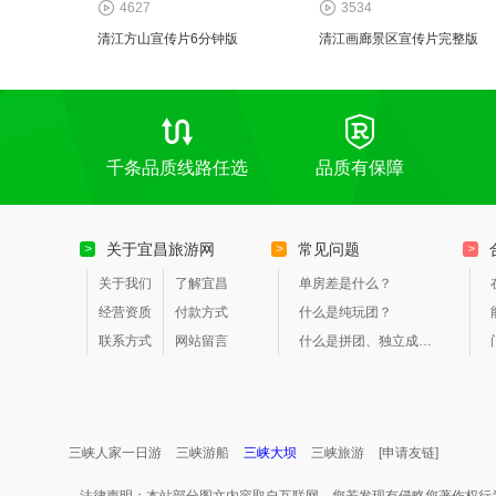
4627
3534
清江方山宣传片6分钟版
清江画廊景区宣传片完整版
千条品质线路任选
品质有保障
关于宜昌旅游网
常见问题
>
>
>
关于我们
了解宜昌
单房差是什么？
经营资质
付款方式
什么是纯玩团？
联系方式
网站留言
什么是拼团、独立成团？
三峡人家一日游
三峡游船
三峡大坝
三峡旅游
[申请友链]