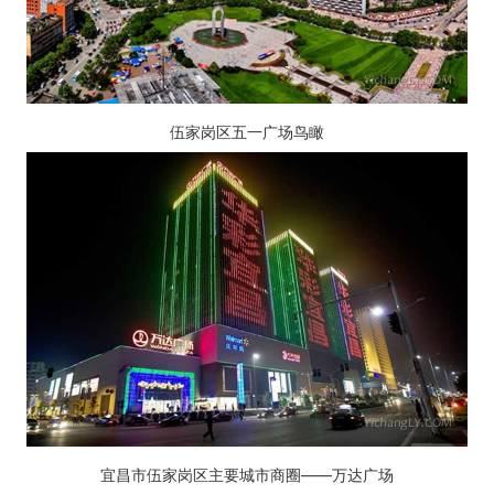
伍家岗区五一广场鸟瞰
宜昌市伍家岗区主要城市商圈——万达广场