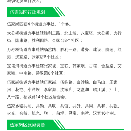
城镇化质量百强区。
伍家岗区行政规划
伍家岗区辖4个街道办事处、1个乡。
大公桥街道办事处辖胜利二路、北山坡、八宝塔、大公桥、力行
街、隆康路、胜利四路、金家台8个社区；
万寿桥街道办事处辖杨岔路、胜利一路、港务、建设、航运、红
港、汉宜路、张家店8个社区；
宝塔河街道办事处辖张家坡、宝联、韩家坝、古塔、合益路、艾
家嘴、中南路、碧翠园8个社区；
伍家岗街道办事处辖伍家岗、伍临路、白沙脑、白马山、王家
河、花艳、小洋坝、李家湖、沈家店、龙盘湖、临江溪、江山、
八一路、桔城路14个社区居委会。
伍家乡辖共前、共勤、共联、共谊、共升、共同、共和、共强、
火光、合益、旭光、联丰、前坪、灵宝、南湾、汉宜16个村。
伍家岗区旅游资源