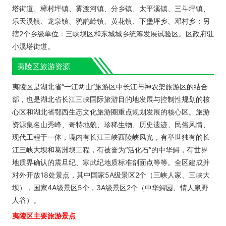
塔街道、樟村坪镇、雾渡河镇、分乡镇、太平溪镇、三斗坪镇、
乐天溪镇、龙泉镇、鸦鹊岭镇、黄花镇、下堡坪乡、邓村乡；另
辖2个乡级单位：三峡坝区和东城城乡统筹发展试验区。区政府驻
小溪塔街道。
夷陵区旅游资源
夷陵区是湖北省“一江两山”旅游区中长江与神农架旅游区的结合
部，也是湖北省长江三峡国际旅游目的地发展与控制性规划的核
心区和湖北省鄂西生态文化旅游圈重点规划发展的核心区。旅游
资源集名山秀峰、奇特地貌、珍稀生物、历史遗迹、民俗风情、
现代工程于一体，境内有长江三峡西陵峡风光，有举世独有的长
江三峡大坝和葛洲坝工程，有被誉为“活化石”的中华鲟，有世界
地质界确认的震旦纪、寒武纪地质标准剖面点等等。全区建成并
对外开放18处景点，其中国家5A级景区2个（三峡人家、三峡大
坝），国家4A级景区5个，3A级景区2个（中华鲟园、情人泉野
人谷）。
夷陵区主要旅游景点