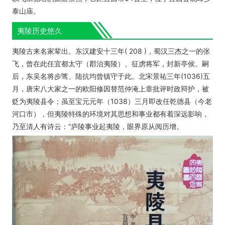
泰山庙。
夷陵历史悠久
夷陵古来名家辈出。东汉建安十三年( 208 )，蜀汉三杰之一的张
飞，曾在此任宜都太守（郡治夷陵）、征虏将军，封新亭侯。嗣
后，东吴名将步骘、陆抗均曾镇守于此。北宋景祐三年(1036)五
月，唐宋八大家之一的欧阳修因替范仲淹上章批评时政辩护，被
贬为夷陵县令；虽至宝元元年（1038）三月即改任乾德县（今老
河口市），但夷陵特殊的环境对其思想和事业都有着深远影响，
乃至清人有诗云：“庐陵事业起夷陵，眼界原从阅历增。