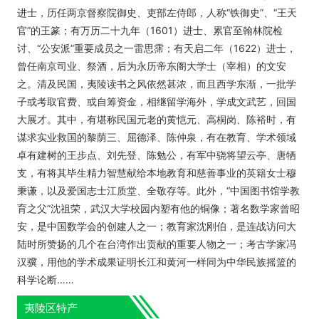
进士，历任两京督察院御史、吏部左侍郎，人称“铁御史”、“王天
官”的王篆；有万历二十九年（1601）进士、累官至翰林院检
讨、“公安派”重要成员之一雷思霈；有天启二年（1622）进士，
曾任南京司业、祭酒，后为永历帝东阁大学士（宰相）的文安
之。清及民国，夷陵读书之风依然甚浓，而且西学东渐，一批学
子或考取官费、或自筹资金，相继留学海外，学成文武艺，回国
大展才。其中，有堪称民国元老的黄恺元、高桐岗、陈裕时，有
谋求实业救国的黎荫三、屈德泽、陈仲泉，有在教育、学术领域
卓有建树的王步点、刘先登、陈勉公，有军中骁将望云亭、唐牺
支，有将其毕生精力智慧献给本地教育和慈善事业的英籍女士穆
秉谦，以及爱国志士江质堂、全敬存等。此外，“中国图书馆学教
育之父”沈祖荣，武汉大学校园内塑有他的铜像；著名数学家曾昭
安，是中国数学会的创建人之一；教育家沈刚伯，是连战访问大
陆时所赞扬的几个在台湾作出贡献的重要人物之一；考古学家冯
汉骥，用他的学术成果证明长江和黄河一样同为中华民族摇篮的
科学论断……
夷陵区特产