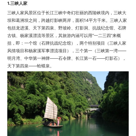
1.三峡人家
三峡人家风景区位于长江三峡中奇幻壮丽的西陵峡境内，三峡大
坝和葛洲坝之间，跨越灯影峡两岸，面积14平方千米。三峡人家
包括龙进溪、天下第四泉、野坡岭、灯影洞、抗战纪念馆、石牌
古镇、杨家溪漂流等景区，其旅游内涵可以用“一二三四”来概
括，即：一个馆（石牌抗战纪念馆），两个特别项目（三峡人家
风情项目和杨家溪军事漂流项目），三个第一（三峡第一湾——
明月湾、中华第一神牌——石令牌、长江第一石——灯影石），
天下第四泉——蛤蟆泉。