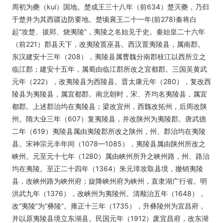
周初为夔（kuí）国地。楚成王三十八年（前634）楚灭夔，乃归
于楚并为其西疆边防要地。楚顷襄王二十一年(前278)秦将白
起“攻楚、拔郢、烧夷陵”，夷陵之名始见于史。秦始皇二十六年
（前221）郡县天下，改夷陵置巫县。西汉置夷陵县，属南郡。
东汉建安十三年（208），夷陵县属曹魏分南郡枝江以西所立之
临江郡；建安十五年，属蜀由临江郡所改之宜都郡。三国吴黄武
元年（222），改夷陵县为西陵县。晋太康元年（280），复改西
陵县为夷陵县，属宜都郡。南北朝时，宋、齐均名夷陵县，属宜
都郡。上述郡治均在夷陵县；梁改宜州，西魏改拓州，后周改陕
州。隋大业三年（607）复夷陵县，并改陕州为夷陵郡。唐武德
二年（619）夷陵县属由夷陵郡所改之陕州，州、郡治均在夷陵
县。宋神宗元丰年间（1078—1085），夷陵县属由陕州所改之
峡州。元至元十七年（1280）属由峡州所升之峡州路，州、路治
均在夷陵。至正二十四年（1364）朱元璋攻取县境，撤销夷陵
县，改峡州路为峡州府；旋降峡州府为峡州，直隶湖广行省。明
洪武九年（1376），改峡州为夷陵州。清顺治五年（1648），
改“夷陵”为“彝陵”。雍正十三年（1735），升彝陵州为宜昌府，
并以原夷陵县境立东湖县。民国元年（1912）废宜昌府，改东湖