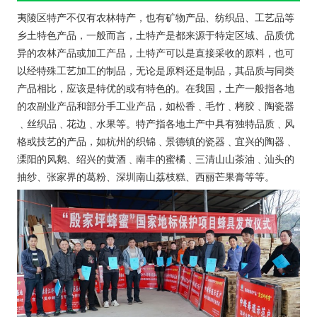
夷陵区特产不仅有农林特产，也有矿物产品、纺织品、工艺品等
乡土特色产品，一般而言，土特产是都来源于特定区域、品质优
异的农林产品或加工产品，土特产可以是直接采收的原料，也可
以经特殊工艺加工的制品，无论是原料还是制品，其品质与同类
产品相比，应该是特优的或有特色的。在我国，土产一般指各地
的农副业产品和部分手工业产品，如松香﹑毛竹﹑栲胶﹑陶瓷器
﹑丝织品﹑花边﹑水果等。特产指各地土产中具有独特品质﹑风
格或技艺的产品，如杭州的织锦﹑景德镇的瓷器﹑宜兴的陶器﹑
溧阳的风鹅、绍兴的黄酒﹑南丰的蜜橘﹑三清山山茶油﹑汕头的
抽纱、张家界的葛粉、深圳南山荔枝糕、西丽芒果膏等等。