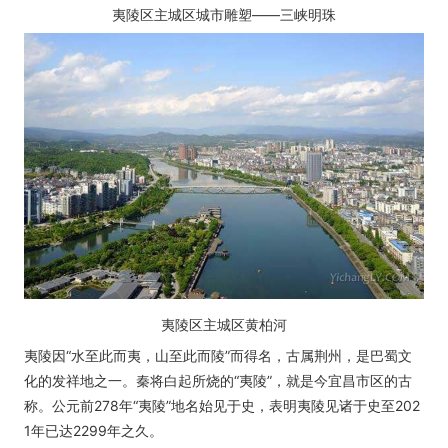
夷陵区主城区城市雕塑——三峡明珠
夷陵区主城区黄柏河
夷陵因“水至此而夷，山至此而陵”而得名，古属荆州，是巴蜀文
化的发祥地之一。秦将白起所烧的“夷陵”，就是今宜昌市区的古
称。公元前278年“夷陵”地名始见于史，表明夷陵见诸于史至202
1年已达2299年之久。