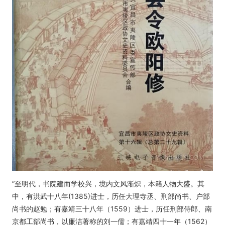
”至明代，书院建而学校兴，境内文风渐炽，本籍人物大盛。其
中，有洪武十八年(1385)进士，历任大理寺丞、刑部尚书、户部
尚书的赵勉；有嘉靖三十八年（1559）进士，历任刑部侍郎、南
京都工部尚书，以廉洁著称的刘一儒；有嘉靖四十一年（1562）