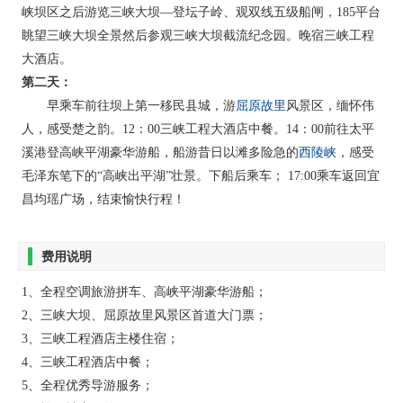
峡坝区之后游览三峡大坝—登坛子岭、观双线五级船闸，185平台
眺望三峡大坝全景然后参观三峡大坝截流纪念园。晚宿三峡工程
大酒店。
第二天：
屈原故里
早乘车前往坝上第一移民县城，游
风景区，缅怀伟
人，感受楚之韵。12：00三峡工程大酒店中餐。14：00前往太平
西陵峡
溪港登高峡平湖豪华游船，船游昔日以滩多险急的
，感受
毛泽东笔下的“高峡出平湖”壮景。下船后乘车； 17:00乘车返回宜
昌均瑶广场，结束愉快行程！
费用说明
1、全程空调旅游拼车、高峡平湖豪华游船；
2、三峡大坝、屈原故里风景区首道大门票；
3、三峡工程酒店主楼住宿；
4、三峡工程酒店中餐；
5、全程优秀导游服务；