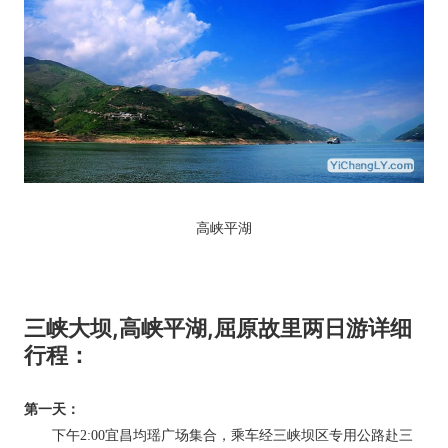
高峡平湖
三峡大坝,高峡平湖,屈原故里两日游详细
行程：
第一天：
下午2:00宜昌均瑶广场集合，乘车经三峡坝区专用公路赴三