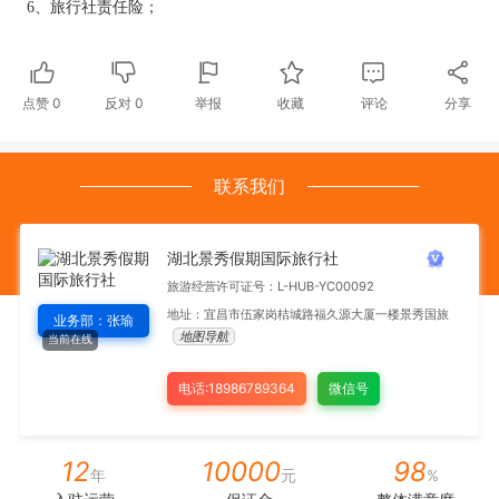
6、旅行社责任险；
点赞
0
反对
0
举报
收藏
评论
分享
联系我们
湖北景秀假期国际旅行社
旅游经营许可证号：L-HUB-YC00092
地址：宜昌市伍家岗桔城路福久源大厦一楼景秀国旅
业务部：张瑜
地图导航
当前在线
电话:18986789364
微信号
12
10000
98
年
元
%