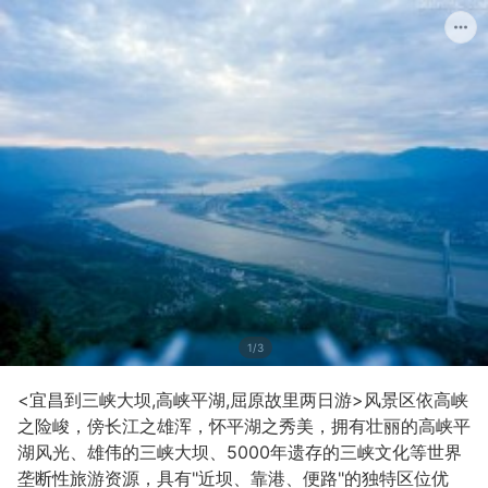
1/3
<宜昌到三峡大坝,高峡平湖,屈原故里两日游>风景区依高峡
之险峻，傍长江之雄浑，怀平湖之秀美，拥有壮丽的高峡平
湖风光、雄伟的三峡大坝、5000年遗存的三峡文化等世界
垄断性旅游资源，具有"近坝、靠港、便路"的独特区位优