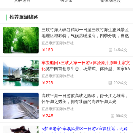
入驻运营
保证金
整体满意度
推荐旅游线路
三峡竹海大峡谷精彩一日游三峡竹海生态风景区
地理区域独特，气候温暖湿润，四季分明，自然
生态极其优美，被誉为“三峡地区的天然氧吧”。
宜昌康辉国际旅行社
￥160
145成交
车去船回<三峡人家一日游>体验原汁原味土家文
化
览中国首创原生态、场景式、体验型、国家5A
级民俗旅游区——“三峡人家”，登邀月亭、眺明
宜昌康辉国际旅行社
月湾；
￥228
202成交
高峡平湖一日游依高峡之险峻，傍长江之雄浑，
怀平湖之秀美，拥有壮丽的高峡平湖风光
宜昌康辉国际旅行社
￥248
99成交
<梦里老家-车溪风景区一日游>宜昌往返，无购