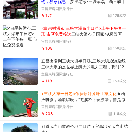
物，独家优惠！
梦里老家-三峡车溪：新三峡十
景之一、全国农业旅游示范景区、三峡民俗旅游
宜昌康辉国际旅行社
的成功典范。
￥120
129成交
<白果树瀑布,三峡大瀑布半日游>上午下午各一
班 市区免费接送
三峡大瀑布是国家4A级景区，
也是神农架探秘的必经之地。被誉为“中国十大
宜昌康辉国际旅行社
名瀑”的三峡大瀑布，是展示震旦纪、奥陶纪、
￥108
158成交
寒武纪等多个地质年代的天然地质博物馆，也是
世界上少有的集峡谷、溶洞、山水、化石文化为
宜昌出发到三峡大坝半日游_三峡大坝旅游路线
一体
三峡大坝的是世界上醉大的电力工程，耗时12
年，总投资近1000亿人民币，是国家首批AAAA
宜昌康辉国际旅行社
级风景区，是人力改造自然的象征。2015年12
￥118
160成交
月，三峡大坝入选长江三峡30个醉佳旅游新景观
之一。
<三峡人家一日游>体验原汁原味土家文化
★橹
声帆影，渔歌唱晚，“龙溪桥下春波绿，曾是惊
鸿照影来”，如梦似幻，世世代代居于峡江的人
宜昌康辉国际旅行社
们，以一种靠山吃山、靠水吃水的生命状态繁衍
￥208
115成交
生息，延续着古老的渔家文化。
问道武当山道教圣地二日游（宜昌出发武当山结