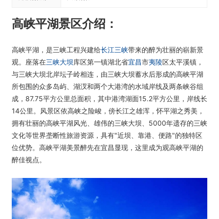
高峡平湖景区介绍：
高峡平湖，是三峡工程兴建给
长江三峡
带来的醉为壮丽的崭新景
观。座落在
三峡大坝
库区第一镇湖北省
宜昌
市
夷陵
区太平溪镇，
与三峡大坝北岸坛子岭相连，由三峡大坝蓄水后形成的高峡平湖
所包围的众多岛屿、湖汊和两个大港湾的水域岸线及两条峡谷组
成，87.75平方公里总面积，其中港湾湖面15.2平方公里，岸线长
14公里。风景区依高峡之险峻，傍长江之雄浑，怀平湖之秀美，
拥有壮丽的高峡平湖风光、雄伟的三峡大坝、5000年遗存的三峡
文化等世界垄断性旅游资源，具有"近坝、靠港、便路"的独特区
位优势。高峡平湖美景醉先在宜昌显现，这里成为观高峡平湖的
醉佳视点。