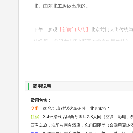
北、由东北主厨做出来的。
下午：参观
【新前门大街】
北京前门大街传统
佳场所。 前门大街庙会醉富有北京的民俗特色
丰富多彩的文化活 动等元素，形成一幅绝无仅
味真正的老北京味儿！ 游览世界上规模醉大的
派…… 走进故宫博物院， 您沿中轴线前行，
费用说明
西六宫精巧的陈设和内廷园囿雅致 的格局，捕
费用包含：
溯百年前中华民族内忧外患的历史沧桑。以 及
交通：
家乡/北京往返火车硬卧、北京旅游巴士
历史遗迹，感受博大精深的中华文化。
住宿：
3-4环沿线品牌商务酒店2-3人间（空调、彩电
西翠之旅，淮阳村商务酒店，忘归国际等（会选用更多