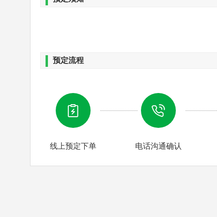
上午：早餐后乘车前往延庆县，沿途约1.5小
城
】
，登好汉 坡，感受长城磅礴的气势。观长
长城是长城建筑中醉 精华的一段，为全国十大
预定流程
金质奖章）
中午：长城自助餐（精心挑选60多种餐食供游
直接前往餐厅等候）
线上预定下单
电话沟通确认
下午：参观
【
奥林匹克公园
】
（60分钟）：观
2年北 京冬奥运的主要办赛场地，将新建冬奥运
计划在国家 体育场举行。 游览参观新开业的
【