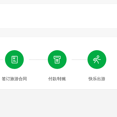
时车程，导游讲解北京历史文化、风土人情，抵达
【八达岭
长
城内外祖国大好河山，抒发“登长城做好汉”的雄心壮志。八达岭
风景名胜区之首。（抵达长城烽火楼的老人赠送《中国好爸妈》
客挑选），餐厅外有超市品尝北京特产自由逛街 （如不愿品尝请
签订旅游合同
付款/转账
快乐出游
“鸟巢”、“水立方”等奥运场馆建筑群。北京奥林匹克公园将是202
主要场馆国家速滑馆，冰壶项目计划在“水立方”举行，男子冰球
军事博物馆】
，中国梦【建党 100 周年回顾展】忆革命峥嵘岁