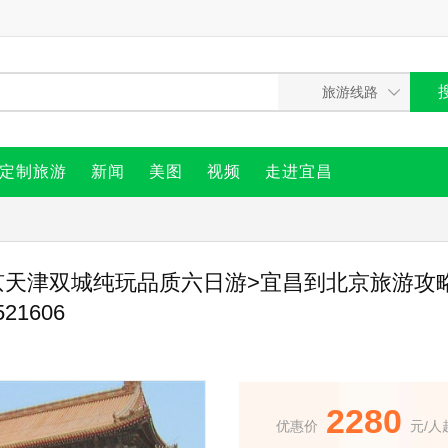
定制旅游
新闻
美图
视频
走进宜昌
京天津双城纯玩品质六日游>宜昌到北京旅游攻
21606
2280
优惠价
元/人