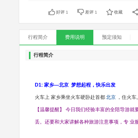
好评
差评
收藏
1
1
行程简介
费用说明
预定须知
行程简介
D1: 家乡—北京 梦想起程，快乐出发
火车上 家乡乘坐火车硬卧赴首都
北京
，住火车
【温馨提醒】 今日我们经验丰富的全陪导游就
丢。还要和大家讲解各种旅游注意事项，专 业