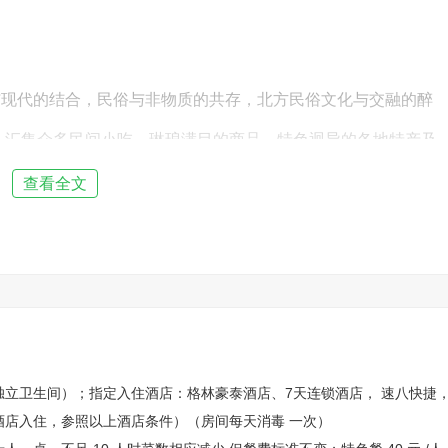
与现代的结合，民俗与非物质的共存，北方民俗文化与交融的醉
，汇集众多民间小吃、琳琅满目的商品、特色迥异的各地特产及
有的现代民俗画卷。感受手拿糖葫芦，听着各式各样的叫卖，品
查看全文
古代皇家宫殿建筑群——
【故宫博物院】
感受皇家宫殿的豪华气
从起伏跌宕的建筑乐章中可以感受盛世皇朝的博大胸怀;可以透过东
捉宫廷生活的温婉气息;可以从养心殿东暖阁卷起的黄纱帘中，追
醉新开放的“甄嬛旧居”寿康宫等皇家建筑，探访神秘的皇宫内院
、独立卫生间）；指定入住酒店：格林豪泰酒店、7天连锁酒店， 速八快捷
酒店入住，参照以上酒店条件）（房间每天消毒 一次）