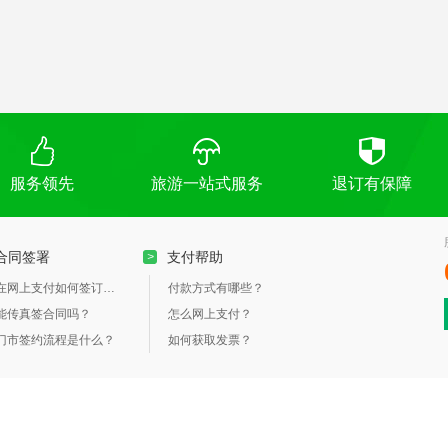
们的红军正是穿着红军装浴血奋战、抛头颅洒热血，才有我们今
”的红军装、感受当年红军艰辛，不忘初心；
秀： 【长安街赏夜景】，长安街的夜晚是美丽的，繁星点点整
服务领先
旅游一站式服务
退订有保障
合同签署
支付帮助
>
约80公里），游览长城当天的叫早时间较早，请做好早起准备。
在网上支付如何签订合同？
付款方式有哪些？
长城景区，检票后不跟团讲解。
能传真签合同吗？
怎么网上支付？
门市签约流程是什么？
如何获取发票？
公园】 早中晚 北京/天津