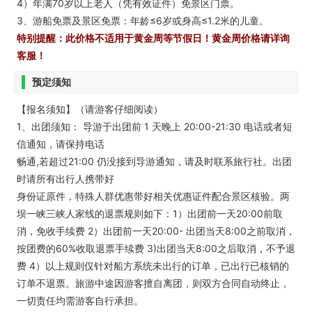
4）年满70岁以上老人（凭有效证件）免景区门票。
3、游船免票及景区免票：年龄≤6岁或身高≤1.2米的儿童。
特别提醒：此价格不适用于黄金周等节假日！黄金周价格请详询
客服！
预定须知
【报名须知】（请游客仔细阅读）
1、出团须知： 导游于出团前 1 天晚上 20:00-21:30 电话或者短
信通知，请保持电话
畅通,若超过21:00 仍没接到导游通知，请及时联系旅行社。出团
时请所有出行人携带好
身份证原件，特殊人群优惠带好相关优惠证件配合景区核验。两
坝一峡三峡人家线的退票规则如下：1）出团前一天20:00前取
消，免收手续费 2）出团前一天20:00- 出团当天8:00之前取消，
按团费的60%收取退票手续费 3)出团当天8:00之后取消，不予退
费 4）以上规则仅针对船方系统未出行的订单，已出行已核销的
订单不退票。旅游中途因游客擅自离团，则双方合同自动终止，
一切责任均需游客自行承担。