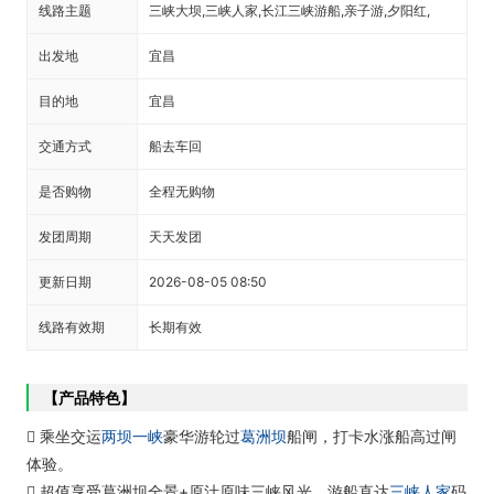
线路主题
三峡大坝,三峡人家,长江三峡游船,亲子游,夕阳红,
出发地
宜昌
目的地
宜昌
交通方式
船去车回
是否购物
全程无购物
发团周期
天天发团
更新日期
2026-08-05 08:50
线路有效期
长期有效
【产品特色】
 乘坐交运
两坝一峡
豪华游轮过
葛洲坝
船闸，打卡水涨船高过闸
体验。
 超值享受葛洲坝全景+原汁原味三峡风光，游船直达
三峡人家
码