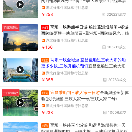
闸+西陵峡风光+中餐+三峡大坝景区+回程车票
湖北好旅伴国际旅行社总部
￥258
326221成交
两坝一峡游船半日游 船过葛洲坝船闸+畅游
热门
半日游爆款
西陵峡
两坝一峡单船票+葛洲坝+西陵峡风光，纯
玩无购物，时间短内容丰富
湖北好旅伴国际旅行社总部
￥168
105711成交
两坝一峡全域游 宜昌坐船过三峡大坝的船
精选
票多少钱_三峡升船机预订
宜昌坐船过三峡大坝
升船机一日游358元/人，一天时间坐船过两个
湖北好旅伴国际旅行社总部
坝，葛洲坝和三峡大坝。
￥358
20783成交
宜昌乘船到三峡人家一日游
全新游船全新体
精选
一日游爆款
验(执行游船:三峡人家一号/三峡人家二号)
湖北好旅伴国际旅行社总部
￥238
10006成交
两坝一峡臻享全域游 和谐号游船带你一天
精选
畅游葛洲坝船闸、三峡大坝、三峡升船机升级版