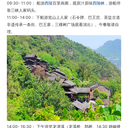
09:30- 11:00： 船游
西陵
百里画廊，观原汁原味
西陵峡
，游船停
靠三峡人家码头。
11:00- 14:00： 下船游览山上人家（石令牌、巴王宫、茶盐古道
非遗传承一条街、巴王寨，三棵树广场观看演出）。午餐敬请自
理。
14:00- 16:30： 下午游览龙津溪（龙溪桥、鹊桥、14:30 婚嫁楼