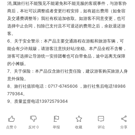
消,属旅行社不能预见不能避免和不能克服的客观事件，与游客协
商后，本社可以调整或者变更行程安排，如有超出费用（如食宿
及交通费调整等）我社有权追加收取。如游客不同意变更，也可
选择中止合同，扣除已支付且不可退还的费用之后，余款退还游
客。
6、关于安全警示：本产品主要交通路程在游船和旅游车辆，可
能会有少许颠簸，请游客注意扶好站/坐稳。本产品全程不含餐，
游客可选择让导游统一安排团餐也可自带食品，途中远离无保障
的小摊贩。
7、关于保险：本产品仅含旅行社责任险，建议游客购买旅游人身
意外保险。
8、旅行社值班电话：0717-6745606 ，旅行社售后电话18986
779364。
9、质量监督电话13972579364
点赞
0
反对
0
举报
收藏
评论
分享