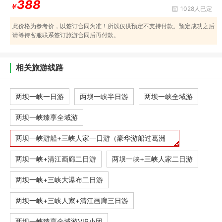
388
￥
1028人已定
此价格为参考价，以签订合同为准！所以仅供预定不支持付款。预定成功之后
请等待客服联系签订旅游合同后再付款。
相关旅游线路
两坝一峡一日游
两坝一峡半日游
两坝一峡全域游
两坝一峡臻享全域游
两坝一峡游船+三峡人家一日游（豪华游船过葛洲
坝，船
两坝一峡+清江画廊二日游
两坝一峡+三峡人家二日游
两坝一峡+三峡大瀑布二日游
两坝一峡+三峡人家+清江画廊三日游
两坝一峡臻享全域游VIP小团