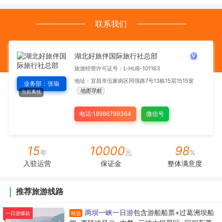
联系我们
湖北好旅伴国际旅行社总部
旅游经营许可证号：L-HUB-101163
地址：宜昌市伍家岗区同强路7号13栋15层1515室
业务部：张瑜
地图导航
当前离线
电话:18986789364
微信号
15
10000
98
年
元
%
入驻运营
保证金
整体满意度
推荐旅游线路
两坝一峡一日游
包含游船船票+过葛洲坝船
精选
一日游爆款