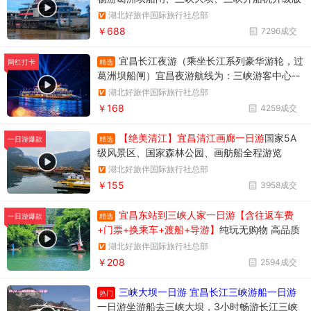
两坝一峡，升级版两坝一峡全域游，两坝一峡PL
湖北好旅伴国际旅行社总部
US版本
￥688
7296成交
宜昌长江夜游（乘坐长江系列豪华游轮，过
精选
网红打卡
葛洲坝船闸）宜昌夜游航线为：三峡游客中心--
天然塔--过葛洲坝船闸--黄柏河下船，穿过葛洲
湖北好旅伴国际旅行社总部
坝船闸，体验水涨船高的神奇变化。
￥168
4259成交
【绝美清江】宜昌清江画廊一日游
国家5A
精选
一日游爆款
级风景区、国家森林公园、画舫船全程游览
湖北好旅伴国际旅行社总部
￥155
3958成交
宜昌东站到三峡人家一日游【含往返车费
精选
一日游爆款
+门票+换乘车+渡船+导游】
纯玩无购物 高品质
享受当地跟团一日游
湖北好旅伴国际旅行社总部
￥208
2594成交
三峡大坝一日游 宜昌长江三峡游船一日游
热门
一日游坐游船去三峡大坝，3小时畅游长江三峡