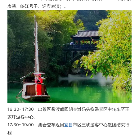
表演、峡江号子、迎宾表演）。
16:30- 17:30：出景区乘渡船回胡金滩码头换乘景区中转车至王
家坪游客中心。
17:30- 19:00：集合登车返回
宜昌
市区三峡游客中心散团结束行
程！