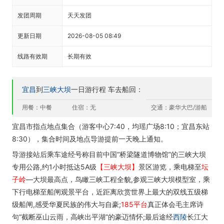
发团周期
天天发团
更新日期
2026-08-05 08:49
线路有效期
长期有效
宜昌
到
三峡大坝
一日游行程 车去船回：
用餐：中餐
住宿：无
交通：豪华大巴/游船
宜昌市指点地点集合（游客中心7:40，均瑶广场8:10；宜昌东站
8:30），集合时间及地点导游提前一天晚上通知。
导游接站后乘车途经号称目前中国“桥梁隧道博物馆”的三峡大坝
专用公路,约1小时抵达5A级
【三峡大坝】
景区游览，乘电梯至
坛
子岭
—大坝最高点，鸟瞰三峡工程全貌,参观三峡大坝模型室，乘
下行电梯至船闸观景平台，近距离欣赏世界上最大的双线五级梯
级船闸,感受华夏民族的伟大与自豪;
185平台
真正体会毛主席诗
句“截断巫山云雨，高峡出平湖”的豪迈情怀;最后途经
西陵
长江大