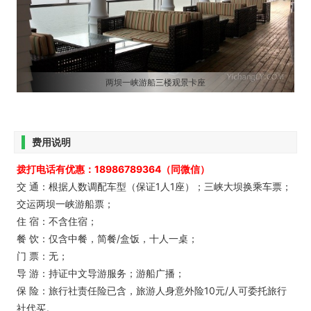
两坝一峡游船三楼观景卡座
费用说明
拨打电话有优惠：18986789364（同微信）
交 通：根据人数调配车型（保证1人1座）；三峡大坝换乘车票；
交运两坝一峡游船票；
住 宿：不含住宿；
餐 饮：仅含中餐，简餐/盒饭，十人一桌；
门 票：无；
导 游：持证中文导游服务；游船广播；
保 险：旅行社责任险已含，旅游人身意外险10元/人可委托旅行
社代买。