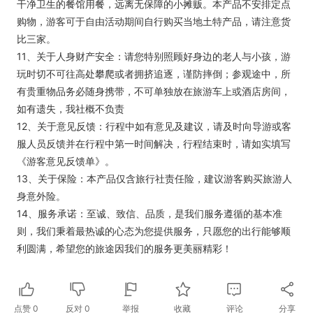
干净卫生的餐馆用餐，远离无保障的小摊贩。本产品不安排定点
购物，游客可于自由活动期间自行购买当地土特产品，请注意货
比三家。
11、关于人身财产安全：请您特别照顾好身边的老人与小孩，游
玩时切不可往高处攀爬或者拥挤追逐，谨防摔倒；参观途中，所
有贵重物品务必随身携带，不可单独放在旅游车上或酒店房间，
如有遗失，我社概不负责
12、关于意见反馈：行程中如有意见及建议，请及时向导游或客
服人员反馈并在行程中第一时间解决，行程结束时，请如实填写
《游客意见反馈单》。
13、关于保险：本产品仅含旅行社责任险，建议游客购买旅游人
身意外险。
14、服务承诺：至诚、致信、品质，是我们服务遵循的基本准
则，我们秉着最热诚的心态为您提供服务，只愿您的出行能够顺
利圆满，希望您的旅途因我们的服务更美丽精彩！
点赞
0
反对
0
举报
收藏
评论
分享