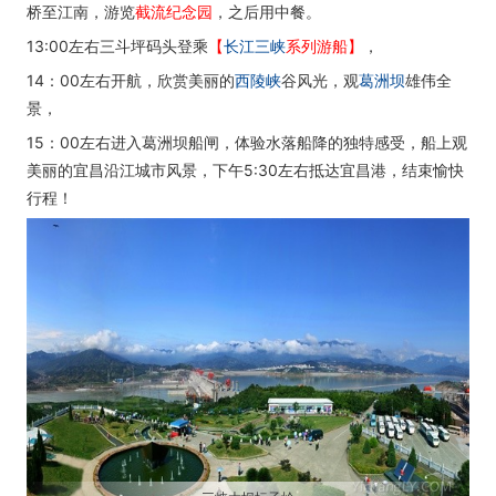
桥至江南，游览
截流纪念园
，之后用中餐。
13:00左右三斗坪码头登乘
【
长江三峡
系列游船】
，
14：00左右开航，欣赏美丽的
西陵峡
谷风光，观
葛洲坝
雄伟全
景，
15：00左右进入葛洲坝船闸，体验水落船降的独特感受，船上观
美丽的宜昌沿江城市风景，下午5:30左右抵达宜昌港，结束愉快
行程！