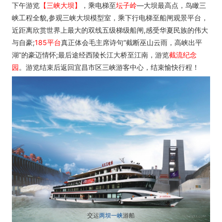
下午游览
【三峡大坝】
，乘电梯至
坛子岭
—大坝最高点，鸟瞰三
峡工程全貌,参观三峡大坝模型室，乘下行电梯至船闸观景平台，
近距离欣赏世界上最大的双线五级梯级船闸,感受华夏民族的伟大
与自豪;
185平台
真正体会毛主席诗句“截断巫山云雨，高峡出平
湖”的豪迈情怀;最后途经西陵长江大桥至江南，游览
截流纪念
园
。游览结束后返回宜昌市区三峡游客中心，结束愉快行程！
交运
两坝一峡
游船