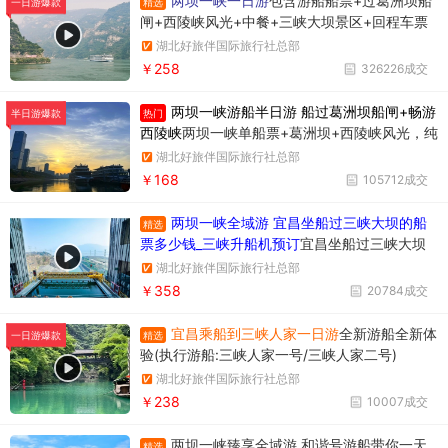
两坝一峡一日游
包含游船船票+过葛洲坝船
精选
一日游爆款
闸+西陵峡风光+中餐+三峡大坝景区+回程车票
湖北好旅伴国际旅行社总部
￥258
326226成交
两坝一峡游船半日游 船过葛洲坝船闸+畅游
热门
半日游爆款
西陵峡
两坝一峡单船票+葛洲坝+西陵峡风光，纯
玩无购物，时间短内容丰富
湖北好旅伴国际旅行社总部
￥168
105712成交
两坝一峡全域游 宜昌坐船过三峡大坝的船
精选
票多少钱_三峡升船机预订
宜昌坐船过三峡大坝
升船机一日游358元/人，一天时间坐船过两个
湖北好旅伴国际旅行社总部
坝，葛洲坝和三峡大坝。
￥358
20784成交
宜昌乘船到三峡人家一日游
全新游船全新体
精选
一日游爆款
验(执行游船:三峡人家一号/三峡人家二号)
湖北好旅伴国际旅行社总部
￥238
10007成交
两坝一峡臻享全域游 和谐号游船带你一天
精选