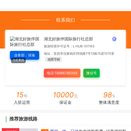
联系我们
湖北好旅伴国际旅行社总部
旅游经营许可证号：L-HUB-101163
地址：宜昌市伍家岗区同强路7号13栋15层1515室
业务部：张瑜
地图导航
当前离线
电话:18986789364
微信号
15
10000
98
年
元
%
入驻运营
保证金
整体满意度
推荐旅游线路