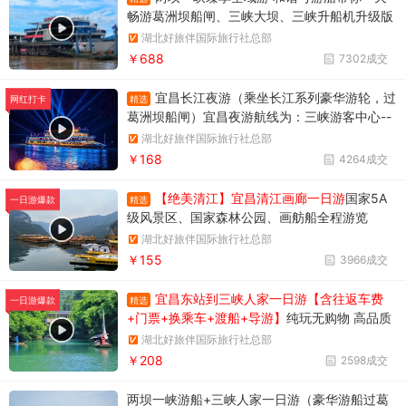
畅游葛洲坝船闸、三峡大坝、三峡升船机升级版
两坝一峡，升级版两坝一峡全域游，两坝一峡PL
湖北好旅伴国际旅行社总部
US版本
￥688
7302成交
宜昌长江夜游（乘坐长江系列豪华游轮，过
精选
网红打卡
葛洲坝船闸）宜昌夜游航线为：三峡游客中心--
天然塔--过葛洲坝船闸--黄柏河下船，穿过葛洲
湖北好旅伴国际旅行社总部
坝船闸，体验水涨船高的神奇变化。
￥168
4264成交
【绝美清江】宜昌清江画廊一日游
国家5A
精选
一日游爆款
级风景区、国家森林公园、画舫船全程游览
湖北好旅伴国际旅行社总部
￥155
3966成交
宜昌东站到三峡人家一日游【含往返车费
精选
一日游爆款
+门票+换乘车+渡船+导游】
纯玩无购物 高品质
享受当地跟团一日游
湖北好旅伴国际旅行社总部
￥208
2598成交
两坝一峡游船+三峡人家一日游（豪华游船过葛