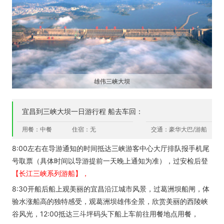
雄伟三峡大坝
宜昌到三峡大坝一日游行程 船去车回：
用餐：中餐
住宿：无
交通：豪华大巴/游船
8:00左右在导游通知的时间抵达三峡游客中心大厅排队报手机尾
号取票（具体时间以导游提前一天晚上通知为准），过安检后登
【长江三峡系列游船】，
8:30开船后船上观美丽的宜昌沿江城市风景，过葛洲坝船闸，体
验水涨船高的独特感受，观葛洲坝雄伟全景，欣赏美丽的西陵峡
谷风光，12:00抵达三斗坪码头下船上车前往用餐地点用餐，