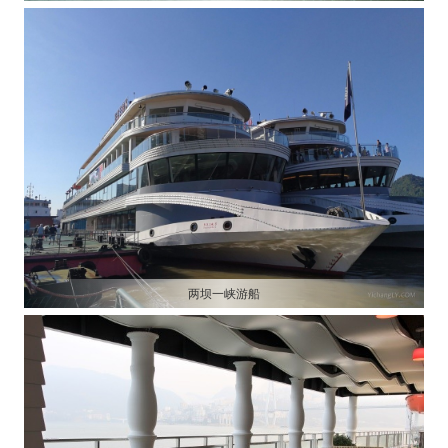
两坝一峡游船