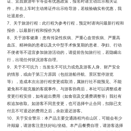
证、宜昌旅游年卡等会有优惠政策，报名时请主动出示相关证
件，并在上车时主动将证件出示给导游，若核验确实有优惠，我
社退差价。
7、关于旅游行程：此行程为参考行程，预定时请询问最新行程和
报价，以最新行程和报价为准
8、关于游客健康：患有传染性疾病、严重心血管疾病、严重高
血压、精神病的患者以及大中型手术恢复期的患者、孕妇、行动
不便者等不适宜参加旅游活动的，请提前告知旅行社，若隐瞒出
行，出现任何状况游客自理。
9、关于不可抗力：当发生不可抗力或危及游客人身、财产安全
的情形，或由于第三方原因（包括游船停航、景区暂停游览
等），造成本次出游行程变更或取消，属旅行社不能预见、不能
避免和不能克服的客观事件。与游客协商后，本社可以调整或者
变更行程安排，如有超出费用（如食宿及交通费调整等）我社有
权追加收取。如游客不同意变更，也可选择中止合同，扣除已支
付且不可退还的费用之后，余款退还游客。
10、关于安全警示：本产品主要交通路程均在山区，可能会有少
许颠簸，请游客注意扶好站/坐稳。本产品餐费自理，请游客选择