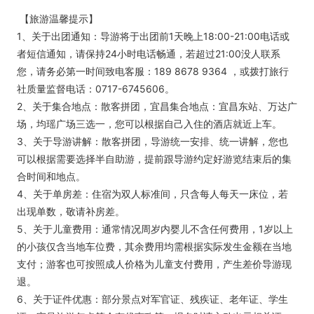
【旅游温馨提示】
1、关于出团通知：导游将于出团前1天晚上18:00-21:00电话或
者短信通知，请保持24小时电话畅通，若超过21:00没人联系
您，请务必第一时间致电客服：189 8678 9364 ，或拨打旅行
社质量监督电话：0717-6745606。
2、关于集合地点：散客拼团，宜昌集合地点：宜昌东站、万达广
场，均瑶广场三选一，您可以根据自己入住的酒店就近上车。
3、关于导游讲解：散客拼团，导游统一安排、统一讲解，您也
可以根据需要选择半自助游，提前跟导游约定好游览结束后的集
合时间和地点。
4、关于单房差：住宿为双人标准间，只含每人每天一床位，若
出现单数，敬请补房差。
5、关于儿童费用：通常情况周岁内婴儿不含任何费用，1岁以上
的小孩仅含当地车位费，其余费用均需根据实际发生金额在当地
支付；游客也可按照成人价格为儿童支付费用，产生差价导游现
退。
6、关于证件优惠：部分景点对军官证、残疾证、老年证、学生