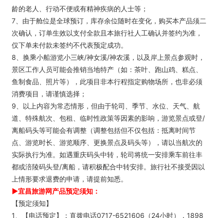
龄的老人、行动不便或有精神疾病的人士等；
7、由于舱位是全球预订，库存余位随时在变化，购买本产品须二
次确认，订单生效以支付全款且本旅行社人工确认并签约为准，
仅下单未付款未签约不代表预定成功。
8、换乘小船游览小三峡/神女溪/神农溪，以及岸上景点参观时，
景区工作人员可能会推销当地特产（如：茶叶、跑山鸡、糕点、
鱼制食品、照片等），此项目非本行程指定购物场所，也非必须
消费项目，请谨慎选择；
9、以上内容为常态情形，但由于轮司、季节、水位、天气、航
道、特殊航次、包租、临时性政策等因素的影响，游览景点或登/
离船码头等可能会有调整（调整包括但不仅包括：抵离时间节
点、游览时长、游览顺序、更换景点及码头等），请以当航次的
实际执行为准。如遇重庆码头中转，轮司将统一安排乘车前往丰
都或涪陵码头登/离船，请积极配合中转安排。旅行社不接受因以
上情形要求退费的申请，请提前知悉。
►宜昌旅游网产品预定须知：
【预定须知】
1、【电话预定】：直拨电话0717-6521606（24小时），1898