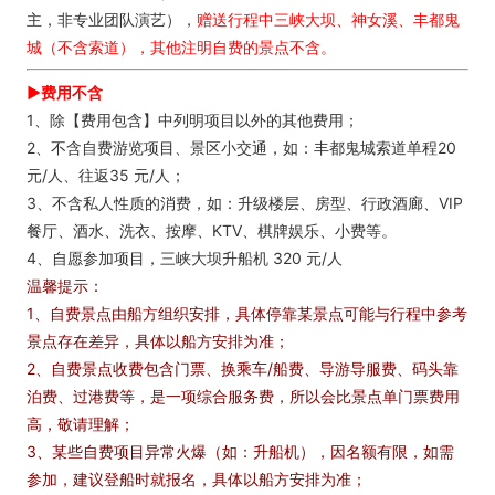
主，非专业团队演艺），
赠送行程中三峡大坝、神女溪、丰都鬼
城（不含索道），其他注明自费的景点不含。
►费用不含
1、除【费用包含】中列明项目以外的其他费用；
2、不含自费游览项目、景区小交通，如：丰都鬼城索道单程20
元/人、往返35 元/人；
3、不含私人性质的消费，如：升级楼层、房型、行政酒廊、VIP
餐厅、酒水、洗衣、按摩、KTV、棋牌娱乐、小费等。
4、自愿参加项目，三峡大坝升船机 320 元/人
温馨提示：
1、自费景点由船方组织安排，具体停靠某景点可能与行程中参考
景点存在差异，具体以船方安排为准；
2、自费景点收费包含门票、换乘车/船费、导游导服费、码头靠
泊费、过港费等，是一项综合服务费，所以会比景点单门票费用
高，敬请理解；
3、某些自费项目异常火爆（如：升船机），因名额有限，如需
参加，建议登船时就报名，具体以船方安排为准；