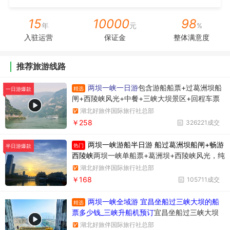
15
10000
98
年
元
%
入驻运营
保证金
整体满意度
推荐旅游线路
两坝一峡一日游
包含游船船票+过葛洲坝船
精选
一日游爆款
闸+西陵峡风光+中餐+三峡大坝景区+回程车票
湖北好旅伴国际旅行社总部
￥258
326221成交
两坝一峡游船半日游 船过葛洲坝船闸+畅游
热门
半日游爆款
西陵峡
两坝一峡单船票+葛洲坝+西陵峡风光，纯
玩无购物，时间短内容丰富
湖北好旅伴国际旅行社总部
￥168
105711成交
两坝一峡全域游 宜昌坐船过三峡大坝的船
精选
票多少钱_三峡升船机预订
宜昌坐船过三峡大坝
升船机一日游358元/人，一天时间坐船过两个
湖北好旅伴国际旅行社总部