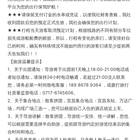
平台为您的出行保驾护航！
★★★请保留支付订金的水单或凭证，以便我社财务查账，我社
收到团款后您的预定正式生效，我社会确保您的出行计划。
★★★行程当天游客取消预定计划，根据线路的不同有部分车位
损失或游船船费的赔损，所以，行程有变化的亲们，请安排好自
己的时间，确实有特殊情况不能如约而行的游客们请至少提前两
天告知我们！！
【旅游温馨提示】
1、关于出团通知：导游将于出团前1天晚上18:00-21:00电话或
者短信通知，请保持24小时电话畅通，若超过21:00没人联系
您，请务必第一时间致电客服：189 8678 9364 ，或拨打旅行
社质量监督电话：0717-6745606。
2、关于集合地点：散客拼团，宜昌集合地点：宜昌东站、万达广
场，均瑶广场三选一，您可以根据自己入住的酒店就近上车。
3、关于导游讲解：散客拼团，导游统一安排、统一讲解，您也
可以根据需要选择半自助游，提前跟导游约定好游览结束后的集
合时间和地点。
4、关于单房差：住宿为双人标准间，只含每人每天一床位，若