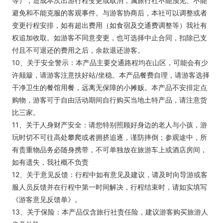
等），造成本次出游行程变更或取消，属旅行社不能预见、不能
避免和不能克服的客观事件。与游客协商后，本社可以调整或者
变更行程安排，如有超出费用（如食宿及交通费调整等）我社有
权追加收取。如游客不同意变更，也可选择中止合同，扣除已支
付且不可退还的费用之后，余款退还游客。
10、关于安全警示：本产品主要交通路程均在山区，可能会有少
许颠簸，请游客注意扶好站/坐稳。本产品餐费自理，请游客选择
干净卫生的餐馆用餐，远离无保障的小摊贩。本产品不安排定点
购物，游客可于自由活动期间自行购买当地土特产品，请注意货
比三家。
11、关于人身财产安全：请您特别照顾好身边的老人与小孩，游
玩时切不可往高处攀爬或者拥挤追逐，谨防摔倒；参观途中，所
有贵重物品务必随身携带，不可单独放在旅游车上或酒店房间，
如有遗失，我社概不负责
12、关于意见反馈：行程中如有意见及建议，请及时向导游或客
服人员反馈并在行程中第一时间解决，行程结束时，请如实填写
《游客意见反馈单》。
13、关于保险：本产品仅含旅行社责任险，建议游客购买旅游人