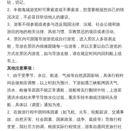
轮，切记。
2、丰都鬼城游览时可乘索道或不乘索道，您需要根据您自己的情
况决定，不必盲目听信他人的建议。
3、游客不得参观或者参与违反我国法律、法规、社会公德和旅
游目的地的相关法律、风俗习惯、宗教禁忌的项目或者活动。
4、景区内可跟随导游游览或自行游览，进入景区人多容易走
散，导游在景区内很难跟随每一位游客，所以主要以自己游览的
方式在景区内游览，如与导游走散，请在规定时间内回到船上或
车上。
其他注意事项：
1、由于受季节、水位、航道、气候等自然原因影响，具体行程时
间会做相应调整，以上时刻为预计。下游如遇三峡船闸因天气、
洪水、检修等原因不能正常通航，游船将实行翻坝中转，上游若
遇洪水或枯水季节导致水位过低，重庆车转丰都或涪陵码头登
船，具体以（调度）通知为准。
2、在旅游行程中因特殊因素（如飞机、火车、轮船延误、交通事
故、自然灾害、社会因素、国家政策、战争、瘟疫等）导致行程
变更，我社尽力协调。根据实际行程情况，游客自愿同意旅行社