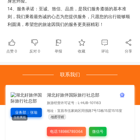
身意外险。
14、服务承诺：至诚、致信、品质，是我们服务遵循的基本准
则，我们秉着最热诚的心态为您提供服务，只愿您的出行能够顺
利圆满，希望您的旅途因我们的服务更美丽精彩！
点赞
0
反对
0
举报
收藏
评论
分享
联系我们
湖北好旅伴国际旅行社总部
旅游经营许可证号：L-HUB-101163
地址：宜昌市伍家岗区同强路7号13栋15层1515室
业务部：张瑜
地图导航
当前离线
电话:18986789364
微信号