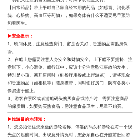
【日常药品】带上平时自己家庭经常用的药品（如感冒、消化系
统、心脏病、高血压等药物），如果身体有什么不适要尽早预防
和看医生。
►安全提示：
1、晚间休息，注意检查房门、窗是否关好，贵重物品需贴身保
管。
2、在船上您需要注意人身安全和财物安全。上下船不要拥挤、注
意脚下，小心滑倒。船行江中，应该十分注意坠江事故的发生，
特别是小孩。离开房间时（到餐厅用餐或上岸游览），请将现金
和贵重物品（如相机等）随身携带，同时锁好房门，防有各类小
偷混迹于船上。
3、游客在景区或者游船码头购买食品或特产时，需要注意商品
的保质期，如要购买熟食品，需注意食品卫生，尽量不购买。
►旅游目的地须知：
1、您必须记住您乘坐的游轮名称、停靠的码头和游轮在每一个观
光点的起航时间。出现意外情况时，您必须自己在开航前赶回游