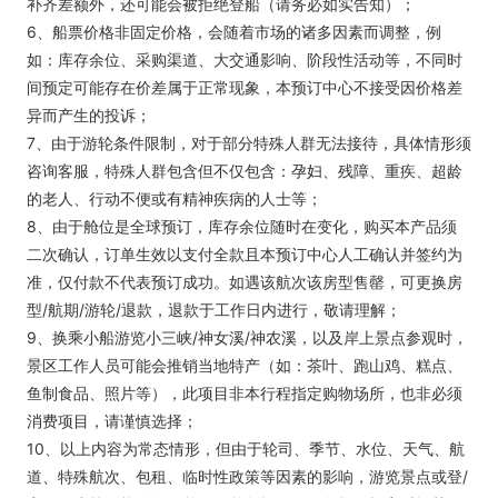
补齐差额外，还可能会被拒绝登船（请务必如实告知）；
6、船票价格非固定价格，会随着市场的诸多因素而调整，例
如：库存余位、采购渠道、大交通影响、阶段性活动等，不同时
间预定可能存在价差属于正常现象，本预订中心不接受因价格差
异而产生的投诉；
7、由于游轮条件限制，对于部分特殊人群无法接待，具体情形须
咨询客服，特殊人群包含但不仅包含：孕妇、残障、重疾、超龄
的老人、行动不便或有精神疾病的人士等；
8、由于舱位是全球预订，库存余位随时在变化，购买本产品须
二次确认，订单生效以支付全款且本预订中心人工确认并签约为
准，仅付款不代表预订成功。如遇该航次该房型售罄，可更换房
型/航期/游轮/退款，退款于工作日内进行，敬请理解；
9、换乘小船游览小三峡/神女溪/神农溪，以及岸上景点参观时，
景区工作人员可能会推销当地特产（如：茶叶、跑山鸡、糕点、
鱼制食品、照片等），此项目非本行程指定购物场所，也非必须
消费项目，请谨慎选择；
10、以上内容为常态情形，但由于轮司、季节、水位、天气、航
道、特殊航次、包租、临时性政策等因素的影响，游览景点或登/