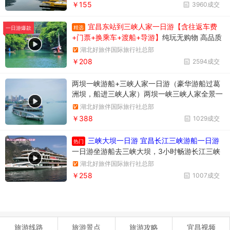
￥155
3960成交
宜昌东站到三峡人家一日游【含往返车费
精选
一日游爆款
+门票+换乘车+渡船+导游】
纯玩无购物 高品质
享受当地跟团一日游
湖北好旅伴国际旅行社总部
￥208
2594成交
两坝一峡游船+三峡人家一日游（豪华游船过葛
洲坝，船进三峡人家）两坝一峡三峡人家全景一
日游
湖北好旅伴国际旅行社总部
￥388
1029成交
三峡大坝一日游 宜昌长江三峡游船一日游
热门
一日游坐游船去三峡大坝，3小时畅游长江三峡
西陵峡风光，参观举世瞩目的三峡大坝，多维度
湖北好旅伴国际旅行社总部
了解三峡工程
￥258
1007成交
旅游线路
旅游景点
旅游攻略
宜昌视频