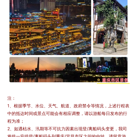
注：
1、根据季节、水位、天气、航道、政府禁令等情况，上述行程表
中的抵达时间或景点可能会有相应调整，请以游船每日发布的行
程为准；
2、如遇枯水、汛期等不可抗力因素出现登/离船码头变更，我司
将统一安排登/离船码头到重庆/宜昌市区之间的中转。请留意游