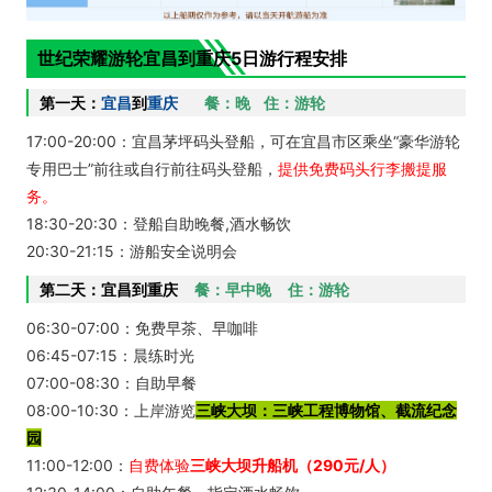
世纪荣耀游轮宜昌到重庆5日游行程安排
第一天：
宜昌
到
重庆
餐：晚 住：游轮
17:00-20:00：宜昌茅坪码头登船，可在宜昌市区乘坐“豪华游轮
专用巴士”前往或自行前往码头登船，
提供免费码头行李搬提服
务。
18:30-20:30：登船自助晚餐,酒水畅饮
20:30-21:15：游船安全说明会
第二天：宜昌到重庆
餐：早中晚 住：游轮
06:30-07:00：免费早茶、早咖啡
06:45-07:15：晨练时光
07:00-08:30：自助早餐
08:00-10:30：上岸游览
三峡大坝：三峡工程博物馆、截流纪念
园
11:00-12:00：
自费体验
三峡大坝升船机（290元/人）