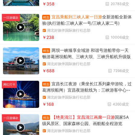
坝，葛洲坝和三峡大坝。
￥358
20783成交
宜昌乘船到三峡人家一日游
全新游船全新体
精选
一日游爆款
验(执行游船:三峡人家一号/三峡人家二号)
湖北好旅伴国际旅行社总部
￥238
10006成交
两坝一峡臻享全域游 和谐号游船带你一天
精选
畅游葛洲坝船闸、三峡大坝、三峡升船机升级版
两坝一峡，升级版两坝一峡全域游，两坝一峡PL
湖北好旅伴国际旅行社总部
US版本
￥688
7298成交
宜昌长江夜游（乘坐长江系列豪华游轮，过
精选
网红打卡
葛洲坝船闸）宜昌夜游航线为：三峡游客中心--
天然塔--过葛洲坝船闸--黄柏河下船，穿过葛洲
湖北好旅伴国际旅行社总部
坝船闸，体验水涨船高的神奇变化。
￥168
4260成交
【绝美清江】宜昌清江画廊一日游
国家5A
精选
一日游爆款
级风景区、国家森林公园、画舫船全程游览
湖北好旅伴国际旅行社总部