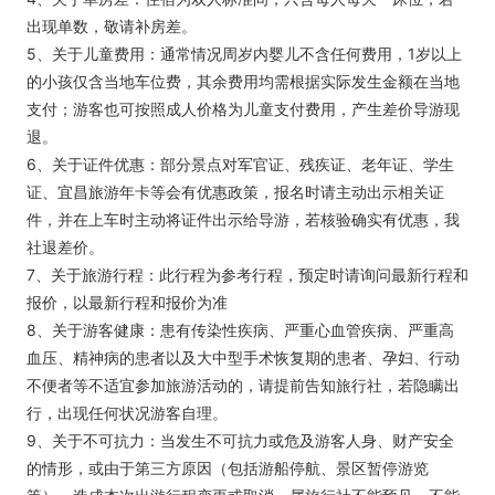
出现单数，敬请补房差。
5、关于儿童费用：通常情况周岁内婴儿不含任何费用，1岁以上
的小孩仅含当地车位费，其余费用均需根据实际发生金额在当地
支付；游客也可按照成人价格为儿童支付费用，产生差价导游现
退。
6、关于证件优惠：部分景点对军官证、残疾证、老年证、学生
证、宜昌旅游年卡等会有优惠政策，报名时请主动出示相关证
件，并在上车时主动将证件出示给导游，若核验确实有优惠，我
社退差价。
7、关于旅游行程：此行程为参考行程，预定时请询问最新行程和
报价，以最新行程和报价为准
8、关于游客健康：患有传染性疾病、严重心血管疾病、严重高
血压、精神病的患者以及大中型手术恢复期的患者、孕妇、行动
不便者等不适宜参加旅游活动的，请提前告知旅行社，若隐瞒出
行，出现任何状况游客自理。
9、关于不可抗力：当发生不可抗力或危及游客人身、财产安全
的情形，或由于第三方原因（包括游船停航、景区暂停游览