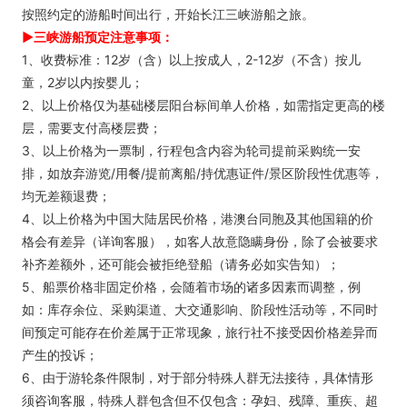
按照约定的游船时间出行，开始长江三峡游船之旅。
►三峡游船预定注意事项：
1、收费标准：12岁（含）以上按成人，2-12岁（不含）按儿
童，2岁以内按婴儿；
2、以上价格仅为基础楼层阳台标间单人价格，如需指定更高的楼
层，需要支付高楼层费；
3、以上价格为一票制，行程包含内容为轮司提前采购统一安
排，如放弃游览/用餐/提前离船/持优惠证件/景区阶段性优惠等，
均无差额退费；
4、以上价格为中国大陆居民价格，港澳台同胞及其他国籍的价
格会有差异（详询客服），如客人故意隐瞒身份，除了会被要求
补齐差额外，还可能会被拒绝登船（请务必如实告知）；
5、船票价格非固定价格，会随着市场的诸多因素而调整，例
如：库存余位、采购渠道、大交通影响、阶段性活动等，不同时
间预定可能存在价差属于正常现象，旅行社不接受因价格差异而
产生的投诉；
6、由于游轮条件限制，对于部分特殊人群无法接待，具体情形
须咨询客服，特殊人群包含但不仅包含：孕妇、残障、重疾、超