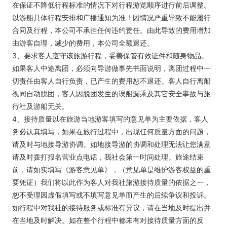
在保证不降低行程标准的情况下对行程游览顺序进行前后调整。
以游船具体行程安排和广播通知为准！因情况严重导致不能履行
合同及行程，本公司不承担任何违约责任。由此导致的费用增加
由游客自理，减少的费用，本公司全额退还。
3、要求客人遵守该旅游行程，妥善保管有效证件和随身物品。
如果客人中途离团，必须向导游做事先书面说明，离团过程中一
切责任由客人自行负责，已产生的费用恕不退还。客人自行离船
视同自动脱团，客人因脱团发生的误船漏乘及其它安全事故与旅
行社及游船无关。
4、接待质量以在旅游当地游客填写的意见单为主要依据，客人
务必认真填写，如果在旅行过程中，出现任何质量方面的问题，
请及时与地接导游协调。如地接导游的协调和处理无法让您满意
请及时拨打报名营业点电话，我社会第一时间处理。旅途结束
前，请如实填写《游客意见单》，（意见单是维护游客权益的重
要凭证）我们将以此作为客人对我社旅游接待质量的依据之一，
恕不受理因虚假填写或不填写意见单而产生的后续争议和投诉。
如行程中对我社的接待服务或标准有异议，请在当地及时提出并
在当地及时解决。如在整个行程中都未有对接待质量方面的反