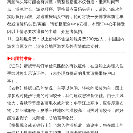
离船码头等可能会有调整（调整包括但不仅包括：抵离时间节
点、游览时长、游览顺序、更换景点及码头等），请以当航次的
实际执行为准。如遇重庆码头中转，轮司将统一安排乘车前往丰
都或涪陵码头登/离船，请积极配合中转安排。本预订中心不接受
因以上情形要求退费的申请，介意者慎拍。
11、游船服务费：以上价格不含游船服务费200元/人，中国国内
游客自愿支付，港澳台地区游客及外宾随船款支付。
►出团前准备：
【证件】请携带与订单信息匹配的有效证件，在游船上办理入住
手续时将出示该证件。（未办理身份证的儿童请携带好户口
本）。
【衣物】根据自己的情况，主要以休闲、轻松的服装为主；因上
岸参观时徒步行走的时间较长，我们建议您准备便鞋。由于江风
较大，春秋季节应备薄毛衣或外套；冬季江上寒冷，应备厚重衣
物，如羽绒服等；夏季三峡地区气温较高，日照时间较长，醉好
能准备帽子，太阳镜，防晒霜等物品。
【携带现金或者银行卡】当您入住游船后，旅途中，您在船上的
一切私人性质的自由自主消费，可刷卡或现金支付。