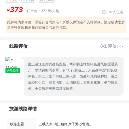
373
￥
门市价：
373元/人起
187人已定
此价格为参考价，以签订合同为准！所以仅供预定不支持付款。预定成功之后
请等待客服联系签订旅游合同后再付款。
线路评价
0条评价>>
坐上清江画廊的画舫游船，两岸的山峰如绿色屏风般缓缓展
开，水清得如同翡翠，有“舟行碧波上，人在画中游”的极致
产品经理
体验，第二天坐车前往三峡人家，随处可见的吊脚楼、溪边
浣纱的少女，观看演出、互动拍照，节奏更紧凑，参与感更
强，不会感到单调或过度疲劳。
旅游线路详情
线路主题
三峡人家,清江画廊,亲子游,夕阳红,