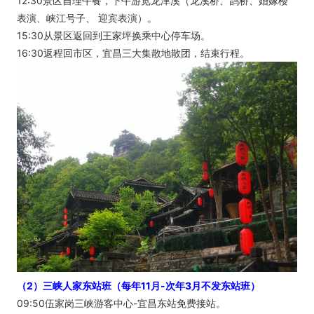
12:30景区自理午餐，下午游览龙津溪（龙溪桥、鹊桥、婚嫁楼
表演、峡江号子、 迎宾表演）。
15:30从景区返回到王家坪换乘中心停车场。
16:30返程回市区，宜昌三大集散地散团，结束行程。
（2）三峡人家东站班（每年11月-次年3月不发东站班）
09:50伍家岗三峡游客中心-宜昌东站免费接站。