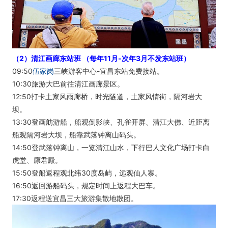
（2）清江画廊东站班 （每年11月-次年3月不发东站班）
09:50
伍家岗
三峡游客中心-宜昌东站免费接站。
10:30旅游大巴前往清江画廊景区。
12:50打卡土家风雨廊桥，时光隧道，土家风情街，隔河岩大
坝。
13:30登画舫游船，船观倒影峡、孔雀开屏、清江大佛、近距离
船观隔河岩大坝，船靠武落钟离山码头。
14:50登武落钟离山，一览清江山水，下行巴人文化广场打卡白
虎堂、廪君殿。
15:50登船返程观北纬30度岛屿，远观仙人寨。
16:50返回游船码头，规定时间上返程大巴车。
17:30返程送宜昌三大旅游集散地散团。