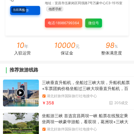
地址：宜昌市伍家岗区同强路7号万豪中心C3-1515室
地图导航
当前离线
张华
电话:18986799364
微信号
10
10000
98
年
元
%
入驻运营
保证金
整体满意度
推荐旅游线路
三峡垂直升船机，坐船过三峡大坝，升船机船票
+车票团购价格坐船过三峡大坝垂直升船机，百
米升降，小船坐电梯，团购三峡大坝垂直升降机
湖北好旅伴国际旅行社地接中心
船票+车票预定优惠价格
￥358
205成交
坐船游三峡 首选宜昌两坝一峡 船票在线预定乘
坐两坝一峡豪华游船，看双坝，葛洲坝+三峡大
坝，船进三峡大坝一日游
湖北好旅伴国际旅行社地接中心