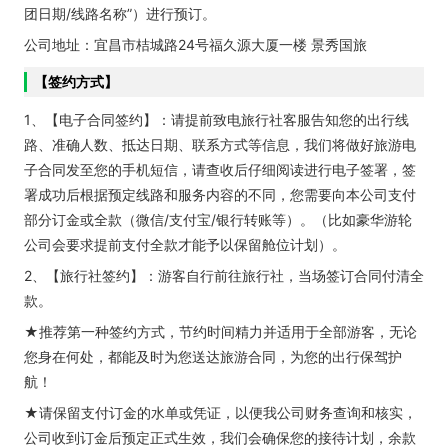
团日期/线路名称”）进行预订。
公司地址：宜昌市桔城路24号福久源大厦一楼 景秀国旅
【签约方式】
1、【电子合同签约】：请提前致电旅行社客服告知您的出行线
路、准确人数、抵达日期、联系方式等信息，我们将做好旅游电
子合同发至您的手机短信，请查收后仔细阅读进行电子签署，签
署成功后根据预定线路和服务内容的不同，您需要向本公司支付
部分订金或全款（微信/支付宝/银行转账等）。（比如豪华游轮
公司会要求提前支付全款才能予以保留舱位计划）。
2、【旅行社签约】：游客自行前往旅行社，当场签订合同付清全
款。
★推荐第一种签约方式，节约时间精力并适用于全部游客，无论
您身在何处，都能及时为您送达旅游合同，为您的出行保驾护
航！
★请保留支付订金的水单或凭证，以便我公司财务查询和核实，
公司收到订金后预定正式生效，我们会确保您的接待计划，余款