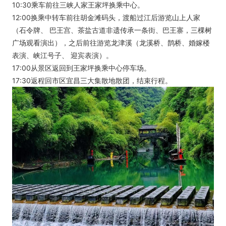
10:30乘车前往三峡人家王家坪换乘中心。
12:00换乘中转车前往胡金滩码头，渡船过江后游览山上人家
（石令牌、 巴王宫、茶盐古道非遗传承一条街、巴王寨，三棵树
广场观看演出），之后前往游览龙津溪（龙溪桥、鹊桥、婚嫁楼
表演、峡江号子、 迎宾表演）。
17:00从景区返回到王家坪换乘中心停车场。
17:30返程回市区宜昌三大集散地散团，结束行程。