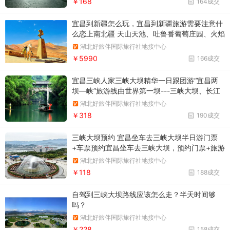
￥168
164成交
宜昌到新疆怎么玩，宜昌到新疆旅游需要注意什
么恋上南北疆 天山天池、吐鲁番葡萄庄园、火焰
山、坎儿井、喀纳斯、禾木、怪石峪、伊犁、赛
湖北好旅伴国际旅行社地接中心
里木湖、喀拉峻草原、巴音布鲁克、库尔勒、罗
￥5990
166成交
布人村寨、新疆古生态园双飞12日游
宜昌三峡人家三峡大坝精华一日跟团游“宜昌两
坝—峡”旅游线由世界第一坝---三峡大坝、长江
第一坝---葛洲坝、国家首批5A景区“三峡大坝---
湖北好旅伴国际旅行社地接中心
坛子岭”风景区、“三峡人家”石牌风景区、西陵画
￥318
190成交
廊风景区和绵延38公里的原汁原味西陵峡谷风光
组成
三峡大坝预约 宜昌坐车去三峡大坝半日游门票
+车票预约宜昌坐车去三峡大坝，预约门票+旅游
大巴车票，三峡大坝坐车半日游预约通道
湖北好旅伴国际旅行社地接中心
￥118
188成交
自驾到三峡大坝路线应该怎么走？半天时间够
吗？
湖北好旅伴国际旅行社地接中心
￥228
158成交