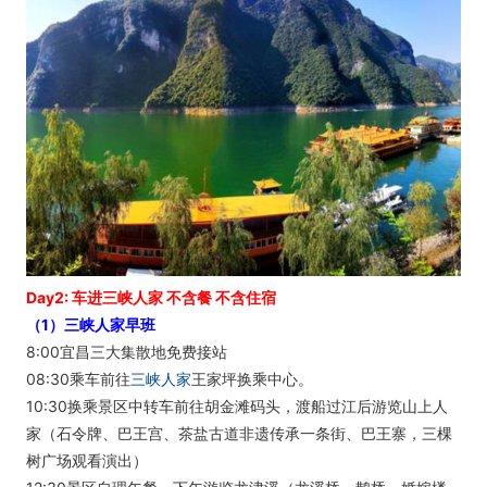
Day2: 车进三峡人家 不含餐 不含住宿
（1）三峡人家早班
8:00宜昌三大集散地免费接站
08:30乘车前往
三峡人家
王家坪换乘中心。
10:30换乘景区中转车前往胡金滩码头，渡船过江后游览山上人
家（石令牌、巴王宫、茶盐古道非遗传承一条街、巴王寨，三棵
树广场观看演出）