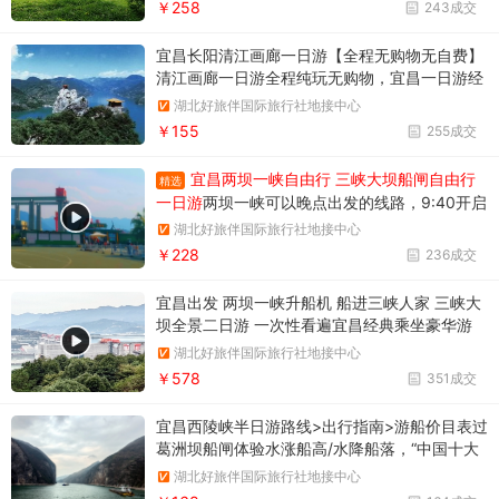
￥258
243成交
宜昌长阳清江画廊一日游【全程无购物无自费】
清江画廊一日游全程纯玩无购物，宜昌一日游经
典线路推荐，报名电话18986789364
湖北好旅伴国际旅行社地接中心
￥155
255成交
宜昌两坝一峡自由行 三峡大坝船闸自由行
精选
一日游
两坝一峡可以晚点出发的线路，9:40开启
三峡之旅。两坝一峡游船过葛洲坝船闸
湖北好旅伴国际旅行社地接中心
￥228
236成交
宜昌出发 两坝一峡升船机 船进三峡人家 三峡大
坝全景二日游 一次性看遍宜昌经典乘坐豪华游
船，过葛洲坝+三峡大坝，游船直达三峡魅力人
湖北好旅伴国际旅行社地接中心
家，近距离观三峡大坝，商旅必选打卡宜昌经典
￥578
351成交
宜昌西陵峡半日游路线>出行指南>游船价目表过
葛洲坝船闸体验水涨船高/水降船落，“中国十大
风景名胜”之一
湖北好旅伴国际旅行社地接中心