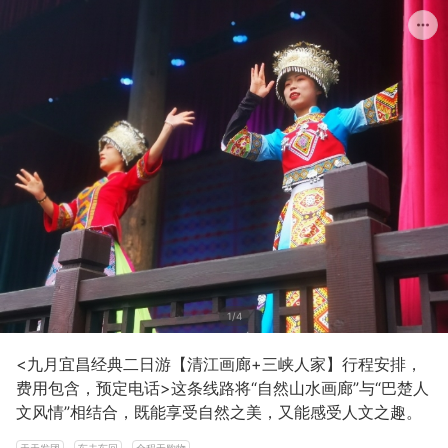
1/4
<九月宜昌经典二日游【清江画廊+三峡人家】行程安排，
费用包含，预定电话>这条线路将“自然山水画廊”与“巴楚人
文风情”相结合，既能享受自然之美，又能感受人文之趣。
天天发团
车去车回
全程无购物