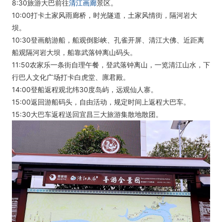
8:30旅游大巴前往
清江画廊
景区。
10:00打卡土家风雨廊桥，时光隧道，土家风情街，隔河岩大
坝。
10:30登画舫游船，船观倒影峡、孔雀开屏、清江大佛、近距离
船观隔河岩大坝，船靠武落钟离山码头。
11:50农家乐一条街自理午餐，登武落钟离山，一览清江山水，下
行巴人文化广场打卡白虎堂、廪君殿。
14:00登船返程观北纬30度岛屿，远观仙人寨。
15:00返回游船码头，自由活动，规定时间上返程大巴车。
15:30大巴车返程送回宜昌三大旅游集散地散团。