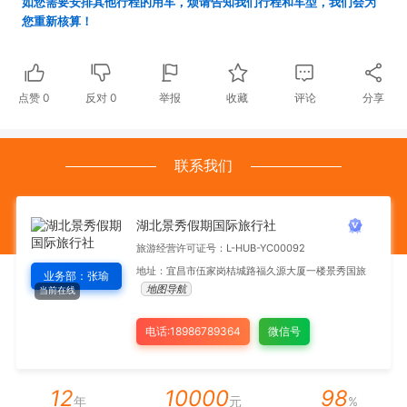
如您需要安排其他行程的用车，烦请告知我们行程和车型，我们会为
您重新核算！
点赞
0
反对
0
举报
收藏
评论
分享
联系我们
湖北景秀假期国际旅行社
旅游经营许可证号：L-HUB-YC00092
地址：宜昌市伍家岗桔城路福久源大厦一楼景秀国旅
业务部：张瑜
地图导航
当前在线
电话:18986789364
微信号
12
10000
98
年
元
%