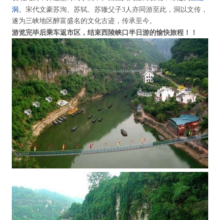
洞
。宋代文豪苏洵、苏轼、苏辙父子
3
人亦同游至此，洞以文传，
遂为三峡地区醉富盛名的文化古迹，传承至今。
愉快
旅程
！！
游览完毕后乘车返市区，结束西陵峡口半日游的