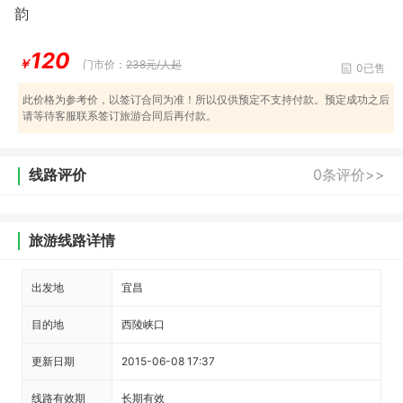
韵
120
￥
门市价：
238元/人起
0已售
此价格为参考价，以签订合同为准！所以仅供预定不支持付款。预定成功之后
请等待客服联系签订旅游合同后再付款。
线路评价
0条评价>>
旅游线路详情
出发地
宜昌
目的地
西陵峡口
更新日期
2015-06-08 17:37
线路有效期
长期有效