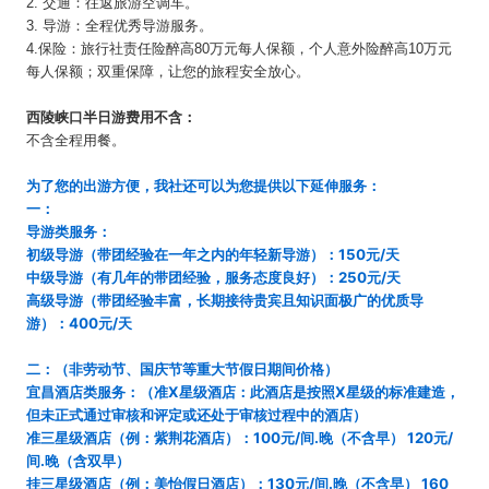
2. 交通：往返旅游空调车。
3. 导游：全程优秀导游服务。
4.保险：旅行社责任险醉高80万元每人保额，个人意外险醉高10万元
每人保额；双重保障，让您的旅程安全放心。
西陵峡口半日游费用不含：
不含全程用餐。
为了您的出游方便，我社还可以为您提供以下延伸服务：
一：
导游类服务：
初级导游（带团经验在一年之内的年轻新导游）：150元/天
中级导游（有几年的带团经验，服务态度良好）：250元/天
高级导游（带团经验丰富，长期接待贵宾且知识面极广的优质导
游）：400元/天
二：（非劳动节、国庆节等重大节假日期间价格）
宜昌酒店类服务：（准X星级酒店：此酒店是按照X星级的标准建造，
但未正式通过审核和评定或还处于审核过程中的酒店）
准三星级酒店（例：紫荆花酒店）：100元/间.晚（不含早） 120元/
间.晚（含双早）
挂三星级酒店（例：美怡假日酒店）：130元/间.晚（不含早） 160