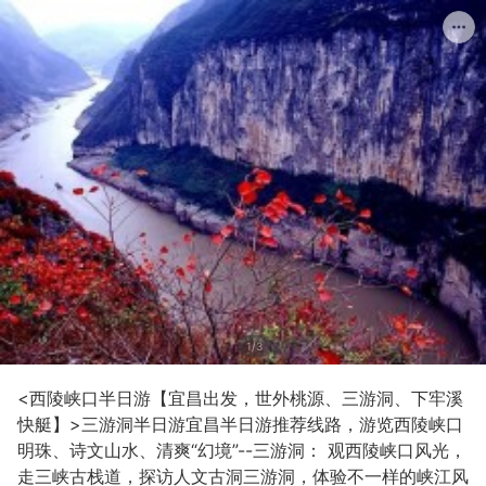
1/3
<西陵峡口半日游【宜昌出发，世外桃源、三游洞、下牢溪
快艇】>三游洞半日游宜昌半日游推荐线路，游览西陵峡口
明珠、诗文山水、清爽“幻境”--三游洞： 观西陵峡口风光，
走三峡古栈道，探访人文古洞三游洞，体验不一样的峡江风