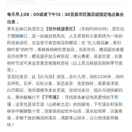
每天早上08：00或者下午13：30宜昌市区酒店或指定地点集合
出发，
【世外桃源景区】
乘车赴峡口风景区之
（车程约30分钟）,景区位
西陵峡
于
口，是一处融自然风光、人文景观和土家风情为一体的
民俗旅游区。在这里可春赏桃花和樱花：在 “红入桃花嫩，青归
柳叶新”的时节，看株株桃树吐蕾放花，光彩夺目。樱花园在春暖
花开的季节，樱花盛开如玉树琼花，堆云叠雾，甚是壮观，在夏
秋时节还可来这里夏赏紫薇秋赏桂（以上景点根据花期和季节观
赏）。
赏花结束后，赴【白马洞】游览，步行入洞，洞长2100米，洞内
石钟乳、石笋、石柱云集，形态各异、造型独特，观雾迷津渡、
白巴匿踪、海市蜃楼等多处景观。游览结束后，抵白马洞快艇码
【下牢溪】
下牢
头，乘快艇畅行于
：寻找那条象征纯美爱情的
溪
，这里也是张艺谋《山楂树之恋》的拍摄地，下牢溪在村落和
峡谷中蜿蜒数十里，清新脱俗如世外仙境，溪水如翡翠，古藤垂
落，穿梭于曲折幽深的溪谷，满眼青山碧水，让心情清新而畅
快！