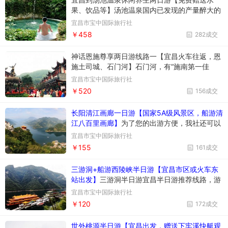
果、饮品等】汤池温泉国内已发现的产量醉大的
温泉资源，丰富的矿物质含量，温和的水质和充
宜昌市宝中国际旅行社
沛的储量，是国内罕见的保健型温泉。温泉池有
￥458
282成交
动感池区、儿童池区、养生池区、异国风情池
区、生态池区及情侣池区等88种风格各异、大小
神话恩施尊享两日游线路一【宜昌火车往返，恩
不
施土司城、石门河】石门河，有“施南第一佳
要”的美誉，虽然是一条在建始境内并不宽广的
宜昌市宝中国际旅行社
小河，但她在历史的长河中打磨出了美丽的诗
￥520
156成交
篇，而隐藏在峡谷中的惊世核俗的自然风景，更
是一段妙趣横生的山水画廊！
长阳清江画廊一日游【国家5A级风景区，船游清
江八百里画廊】
为了您的出游方便，我社还可以
为您提供酒店、租车、用餐、导游等延伸服务，
宜昌市宝中国际旅行社
详见费用说明栏目！
￥155
161成交
三游洞+船游西陵峡半日游【宜昌市区或火车东
站出发】
三游洞半日游宜昌半日游推荐线路，游
览西陵峡口明珠、诗文山水、清爽“幻境”--三游
宜昌市宝中国际旅行社
洞： 观西陵峡口风光，走三峡古栈道，探访人文
￥120
172成交
古洞三游洞，体验不一样的峡江风韵 三游洞，宜
昌醉富盛名的文化古迹，这里不
世外桃源半日游【宜昌出发，赠送下牢溪快艇观