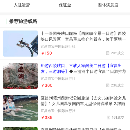
入驻运营
保证金
整体满意度
推荐旅游线路
十一跟团去峡口蹦极【西陵峡全景一日游】西陵
峡口风景区，宜昌重点推介的景点，位于两坝一
峡绝版三峡风光带的起点
宜昌市宝中国际旅行社
￥150
205成交
船游西陵峡口、三峡人家醉美二日游【宜昌出
发，三游洞等】
◆三游洞半日游宜昌半日游推荐
线路，游览西陵峡口明珠、诗文山水、清爽“幻
宜昌市宝中国际旅行社
境”--三游洞：观西陵峡口风光，走三峡古栈道，
￥360
238成交
探访人文古洞三游洞，体验不一样的峡江风韵
宜昌到随州西游记公园旅游【去女儿国体验女儿
情】1.女儿国温泉国内罕见型保健硫磺泉 2.跟随
唐僧师徒一起去体验女儿国风情吧
宜昌市宝中国际旅行社
￥389
161成交
宜昌到汤池温泉休闲养生两日游【免费赠送水