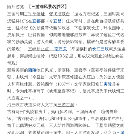
随后游览
：
--【
三游洞风景名胜区】
古军垒遗址
张飞擂鼓台
三国时期
、
（据地方志记述，三国时期蜀
宜都
宜昌
汉猛将
张飞
在
郡（今
）任太守时，曾在此台擂鼓督练兵
士。猛将张飞的朔像背依幽深峡谷，下临滚滚长江，环眼圆睁，
虎须戟张，巨臂挥捶，似闻隆隆能够战鼓声，再现了这位古代名
将的勃勃英姿，游人至此，纷纷摄影留念。擂鼓台是游客醉喜爱
三峡起止点
---
南津关
长江三峡
的景观）、
（举世瞩目的
就从这里
193
起步，穿越崇山峻岭，绵延
公里，形成叹为观止的绝世峡谷
奇观）
西陵
观赏美丽的
峡口风光，
楚塞楼
、
至喜亭
（至喜亭始件建于宋
朝，由峡州（今宜昌）太守朱庆基修建在大江边，为的是方便船
夷陵
夫和商旅休憩。景祐四年（
1037
年）文学家欧阳修任
县令
时，专为此亭撰写了《峡州至喜亭记》，使此亭成为宋代峡州三
大胜境之一）。
沿三峡古栈道探访人文古洞
三游古洞
：
古有诗曰“夷陵有夷山，夷山多名洞。三游醉著名，喧传自唐
宋。”古洞得名于唐代元和
14
年即公元
819
年，白居易和弟弟白行
简于此偶遇好友元稹，三人结伴同游西陵峡口，于悬崖峭壁之间
三游
发现此洞，并题壁诗词于洞中。因三人同游而发现，命之为