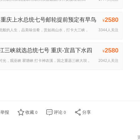
2580
-重庆上水总统七号邮轮提前预定有早鸟
¥
统般的人生，品美味佳肴，赏如画山水，打卡大三峡，
3344人关注
2580
江三峡就选总统七号 重庆-宜昌下水四
¥
时光，观巫峡 瞿塘峡 打卡神农溪，国之重器三峡大坝，
2042人关注
举报
收藏
评论
分享
0
0