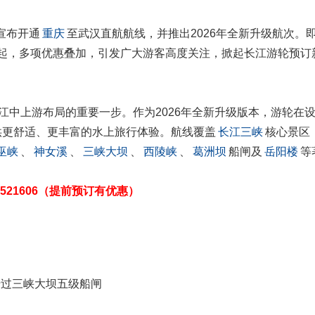
宣布开通
重庆
至武汉直航航线，并推出2026年全新升级航次。
3元起，多项优惠叠加，引发广大游客高度关注，掀起长江游轮预订
江中上游布局的重要一步。作为2026年全新升级版本，游轮在
供更舒适、更丰富的水上旅行体验。航线覆盖
长江三峡
核心景区
巫峡
、
神女溪
、
三峡大坝
、
西陵峡
、
葛洲坝
船闸及
岳阳楼
等
7-6521606​（提前预订有优惠）
船过三峡大坝五级船闸