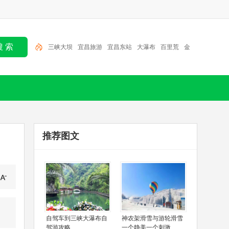
三峡大坝
宜昌旅游
宜昌东站
大瀑布
百里荒
金
狮洞
大老岭
清江画廊
三峡人家
朝天吼
推荐图文
自驾车到三峡大瀑布自
神农架滑雪与游轮滑雪
驾游攻略
一个静美一个刺激