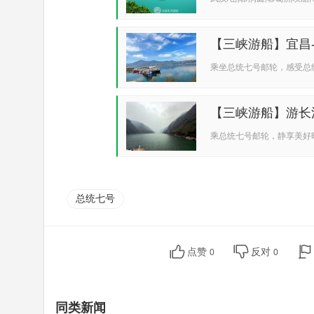
帝...
【三峡游船】宜昌
政...
乘坐总统七号邮轮，感受总
精华...
【三峡游船】游长
天...
乘总统七号邮轮，静享美好
沿...
总统七号
点赞
反对
0
0
同类新闻