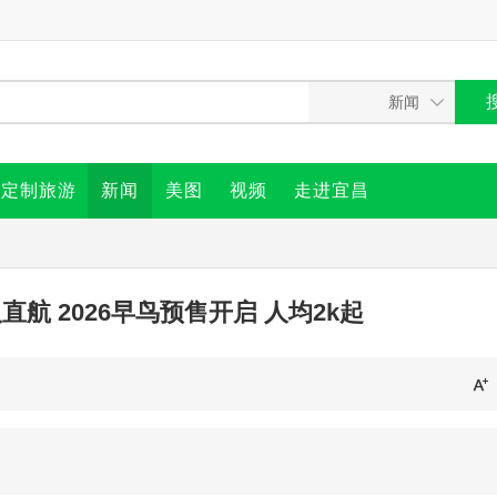
定制旅游
新闻
美图
视频
走进宜昌
航 2026早鸟预售开启 人均2k起