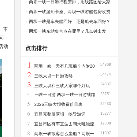
一天有几班？
两坝一峡一日游行程安排，用线路图给大家
解释，秒懂！
两坝一峡游船卡座、两坝一峡游船包房收费
价格和介绍
两坝一峡是车去船回好，还是船去车回好？
。不
两坝一峡东站集合点在哪里？几点钟出发
可
活动
点击排行
1
54868
两坝一峡一天有几班船？内附20
2
54474
26年新版两坝一峡游船时刻表！
三峡大坝一日游攻略
3
24837
三峡大坝和三峡人家哪个好玩
4
23751
三峡一日游 两坝一峡一日游线路
5
22433
详解
2026三峡大坝收费价目表
6
15277
宜昌完整版两坝一峡导游词
7
12838
宜昌市区有车直达去朝天吼漂流
8
11097
吗？需要多长时间？多少钱？
两坝一峡散客怎么坐船？两坝一