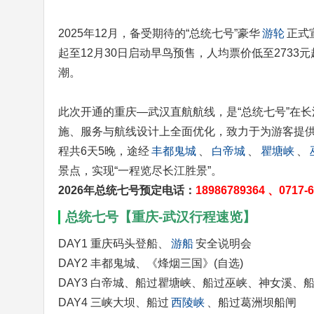
2025年12月，备受期待的“总统七号”豪华
游轮
正式
起至12月30日启动早鸟预售，人均票价低至273
潮。
此次开通的重庆—武汉直航航线，是“总统七号”在长
施、服务与航线设计上全面优化，致力于为游客提
程共6天5晚，途经
丰都鬼城
、
白帝城
、
瞿塘峡
、
景点，实现“一程览尽长江胜景”。
2026年总统七号预定电话：
18986789364 、071
总统七号【重庆-武汉行程速览】
DAY1 重庆码头登船、
游船
安全说明会
DAY2 丰都鬼城、《烽烟三国》(自选)
DAY3 白帝城、船过瞿塘峡、船过巫峡、神女溪、
DAY4 三峡大坝、船过
西陵峡
、船过葛洲坝船闸