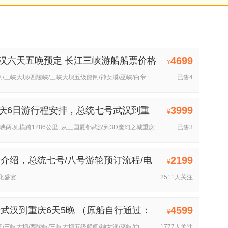
4699
汉六天五晚预定 长江三峡游船船票价格
¥
/三峡大坝/西陵峡/三峡大坝五级船闸/神女溪/巫峡/白帝...
已售4
3999
庆6日游行程安排，总统七号武汉到重
¥
两坝,横跨1286公里, 从三国夏都武汉到3D魔幻之城重庆
已售3
2199
轮介绍，总统七号/八号游轮预订流程/电
¥
化盛宴
2511人关注
4599
武汉到重庆6天5晚 （原船自行通过：
¥
闸/三峡大坝/西陵峡/三峡大坝五级船闸/神女溪/巫峡/白
1777人关注