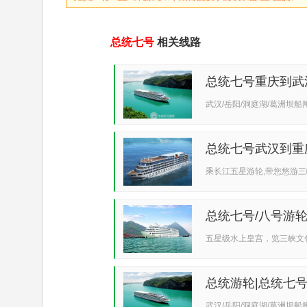
总统七号
相关线路
总统七号重庆到武
（...
武汉/岳阳/洞庭湖/葛洲坝船闸
总统七号武汉到重
庆多...
乘长江五星游轮,带您悠游三峡
总统七号/八号游
话...
五星级水上皇宫，览三峡文
总统游轮|总统七号
葛...
武汉/岳阳/洞庭湖/葛洲坝船