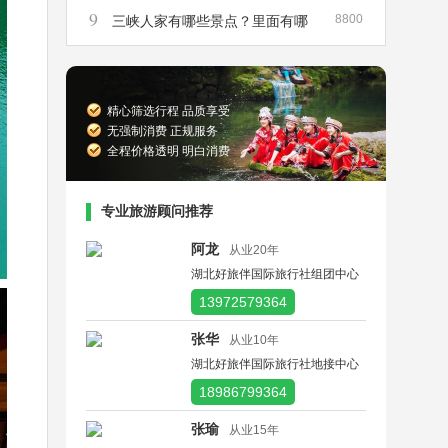
9
8800
峡散客船票在哪里买
三峡人家有哪些景点？里面有哪
些景点是必须要去的？
精心筛选行程 品质享受
无强制消费 正规服务
全程价格透明 明白消费
专业旅游顾问推荐
阿龙
从业20年
湖北好旅伴国际旅行社组团中心
13972579364
张华
从业10年
湖北好旅伴国际旅行社地接中心
18986799364
张瑜
从业15年