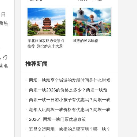
即日
新热
湖北旅游攻略必去景点
藏族的民风民俗
推荐_湖北醉火十大景
设
，行
推荐新闻
著名
两坝一峡臻享全域游的发船时间是什么时候
两坝一峡2026的价格是多少？两坝一峡预
订中心电话
两坝一峡一日游小孩子有优惠吗？两坝一峡
哪些人群可以免费？
老年人玩两坝一峡价格有优惠吗？两坝一峡
老年人价格
2026年两坝一峡门票优惠政策
宜昌交运两坝一峡指的是哪两坝？哪一峡？