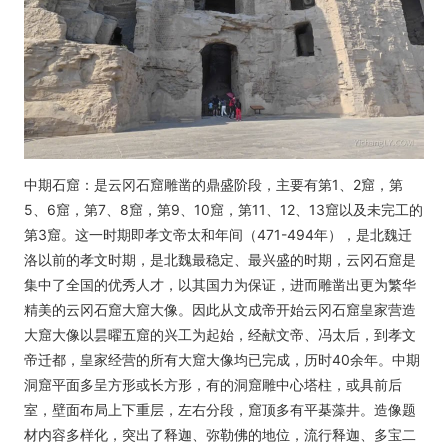
中期石窟：是云冈石窟雕凿的鼎盛阶段，主要有第1、2窟，第
5、6窟，第7、8窟，第9、10窟，第11、12、13窟以及未完工的
第3窟。这一时期即孝文帝太和年间（471-494年），是北魏迁
洛以前的孝文时期，是北魏最稳定、最兴盛的时期，云冈石窟是
集中了全国的优秀人才，以其国力为保证，进而雕凿出更为繁华
精美的云冈石窟大窟大像。因此从文成帝开始云冈石窟皇家营造
大窟大像以昙曜五窟的兴工为起始，经献文帝、冯太后，到孝文
帝迁都，皇家经营的所有大窟大像均已完成，历时40余年。中期
洞窟平面多呈方形或长方形，有的洞窟雕中心塔柱，或具前后
室，壁面布局上下重层，左右分段，窟顶多有平棊藻井。造像题
材内容多样化，突出了释迦、弥勒佛的地位，流行释迦、多宝二