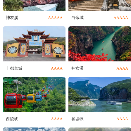
AAAAA
AAAAA
神农溪
白帝城
AAAA
AAAA
丰都鬼城
神女溪
AAAA
AAAA
西陵峡
瞿塘峡