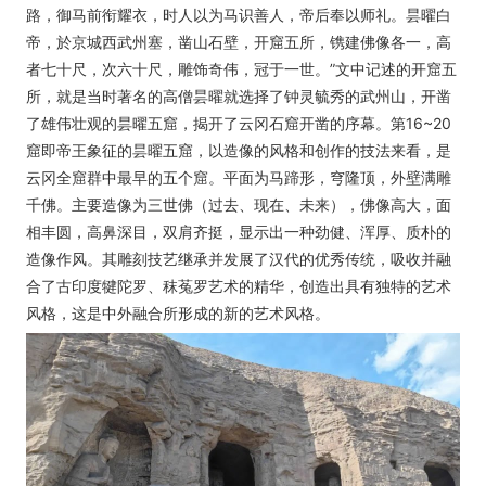
路，御马前衔耀衣，时人以为马识善人，帝后奉以师礼。昙曜白
帝，於京城西武州塞，凿山石壁，开窟五所，镌建佛像各一，高
者七十尺，次六十尺，雕饰奇伟，冠于一世。”文中记述的开窟五
所，就是当时著名的高僧昙曜就选择了钟灵毓秀的武州山，开凿
了雄伟壮观的昙曜五窟，揭开了云冈石窟开凿的序幕。第16~20
窟即帝王象征的昙曜五窟，以造像的风格和创作的技法来看，是
云冈全窟群中最早的五个窟。平面为马蹄形，穹隆顶，外壁满雕
千佛。主要造像为三世佛（过去、现在、未来），佛像高大，面
相丰圆，高鼻深目，双肩齐挺，显示出一种劲健、浑厚、质朴的
造像作风。其雕刻技艺继承并发展了汉代的优秀传统，吸收并融
合了古印度犍陀罗、秣菟罗艺术的精华，创造出具有独特的艺术
风格，这是中外融合所形成的新的艺术风格。