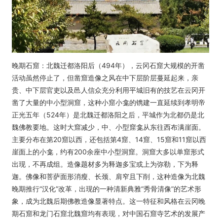
晚期石窟：北魏迁都洛阳后（494年），云冈石窟大规模的开凿
活动虽然停止了，但凿窟造像之风在中下层阶层蔓延起来，亲
贵、中下层官吏以及邑人信众充分利用平城旧有的技艺在云冈开
凿了大量的中小型洞窟，这种小窟小龛的镌建一直延续到孝明帝
正光五年（524年）是北魏迁都洛阳之后，平城作为北都仍是北
魏佛教要地。这时大窟减少，中、小型窟龛从东往西布满崖面。
主要分布在第20窟以西，还包括第4窟、14窟、15窟和11窟以西
崖面上的小龛，约有200余座中小型洞窟。洞窟大多以单窟形式
出现，不再成组。造像题材多为释迦多宝或上为弥勒，下为释
迦。佛像和菩萨面形消瘦、长颈、肩窄且下削，这种造像为北魏
晚期推行“汉化”改革，出现的一种清新典雅“秀骨清像”的艺术形
象，成为北魏后期佛教造像显著特点。这一特征和风格在云冈晚
期石窟和龙门石窟北魏窟均有表现，对中国石窟寺艺术的发展产