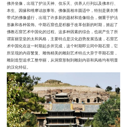
佛并坐像，出现了护法天神、伎乐天、供养人行列以及佛本行、
本生、因缘和维摩诘故事等。佛像面相丰圆适中，特别是褒衣博
带式的佛像盛行，出现了许多新的题材和造像组合，侧重于护法
形象和各种装饰。中期石窟也是积极于改革创新的时期，掀起了
佛教石窟艺术中国化的过程。这多种因素的综合，也就产生了所
谓富丽堂皇的太和风格，主要特点是汉化趋势发展迅速，石窟艺
术中国化在这一时期起步并完成，这个时期即云冈中期石窟，它
所呈现的内容繁复、雕饰精美的雕刻艺术特点大异于早期石窟，
雕刻造型追求工整华丽，从洞窟形制到雕刻内容和风格均有明显
的汉化特征。