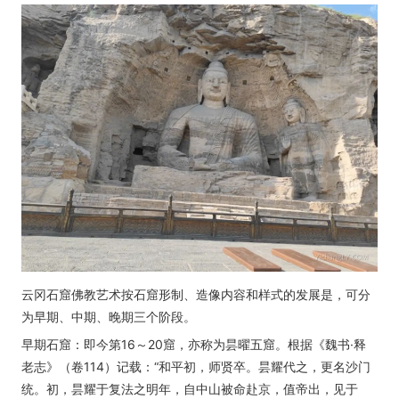
云冈石窟佛教艺术按石窟形制、造像内容和样式的发展是，可分
为早期、中期、晚期三个阶段。
早期石窟：即今第16～20窟，亦称为昙曜五窟。根据《魏书·释
老志》（卷114）记载：“和平初，师贤卒。昙耀代之，更名沙门
统。初，昙耀于复法之明年，自中山被命赴京，值帝出，见于