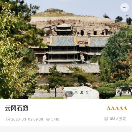
1/3
AAAAA
云冈石窟
153人预定
2026-03-02 09:38
5718