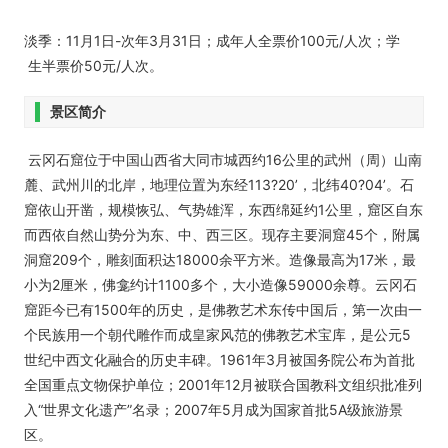
淡季：11月1日-次年3月31日；成年人全票价100元/人次；学
生半票价50元/人次。
景区简介
云冈石窟位于中国山西省大同市城西约16公里的武州（周）山南
麓、武州川的北岸，地理位置为东经113?20’，北纬40?04’。石
窟依山开凿，规模恢弘、气势雄浑，东西绵延约1公里，窟区自东
而西依自然山势分为东、中、西三区。现存主要洞窟45个，附属
洞窟209个，雕刻面积达18000余平方米。造像最高为17米，最
小为2厘米，佛龛约计1100多个，大小造像59000余尊。云冈石
窟距今已有1500年的历史，是佛教艺术东传中国后，第一次由一
个民族用一个朝代雕作而成皇家风范的佛教艺术宝库，是公元5
世纪中西文化融合的历史丰碑。1961年3月被国务院公布为首批
全国重点文物保护单位；2001年12月被联合国教科文组织批准列
入“世界文化遗产”名录；2007年5月成为国家首批5A级旅游景
区。