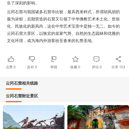
生了深刻的影响。
云冈石窟与我国诸多石窟寺比较，最具西来样式，所谓胡风胡韵
最为浓郁，后期营造的石窟又引领了中华佛教艺术本土化、世俗
化、民族化的新风尚，这在中华艺术宝库中是独一无二。如今的
云冈石窟大景区，以恢宏的皇家气势、自然的生态园林和优雅的
文化环境，成为海内外游客纷至沓来的礼赞圣地。
点赞
0
反对
0
举报
收藏
0
评论
0
分享
153
云冈石窟相关线路
云冈石窟附近景区