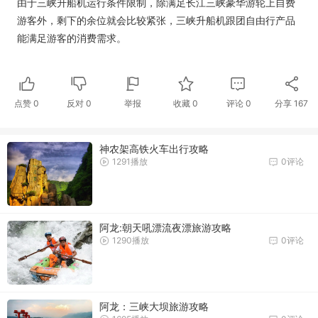
由于三峡升船机运行条件限制，除满足长江三峡豪华游轮上自费
游客外，剩下的余位就会比较紧张，三峡升船机跟团自由行产品
能满足游客的消费需求。
点赞
0
反对
0
举报
收藏
0
评论
0
分享
167
神农架高铁火车出行攻略
1291播放
0评论
阿龙:朝天吼漂流夜漂旅游攻略
1290播放
0评论
阿龙：三峡大坝旅游攻略