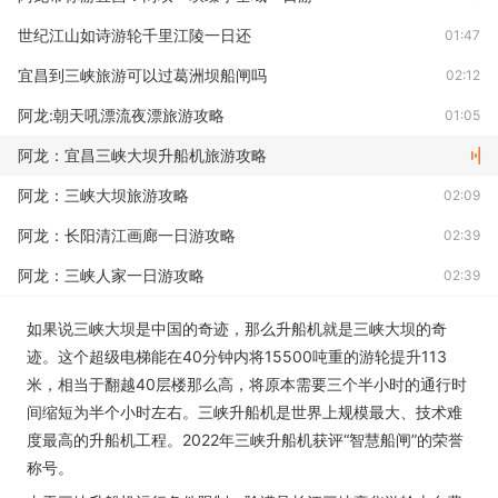
世纪江山如诗游轮千里江陵一日还
01:47
宜昌到三峡旅游可以过葛洲坝船闸吗
02:12
阿龙:朝天吼漂流夜漂旅游攻略
01:05
阿龙：宜昌三峡大坝升船机旅游攻略
阿龙：三峡大坝旅游攻略
02:09
阿龙：长阳清江画廊一日游攻略
02:39
阿龙：三峡人家一日游攻略
02:39
阿龙：交运两坝一峡经典一日游线路解说
01:53
如果说三峡大坝是中国的奇迹，那么升船机就是三峡大坝的奇
迹。这个超级电梯能在40分钟内将15500吨重的游轮提升113
米，相当于翻越40层楼那么高，将原本需要三个半小时的通行时
间缩短为半个小时左右。三峡升船机是世界上规模最大、技术难
度最高的升船机工程。2022年三峡升船机获评“智慧船闸”的荣誉
称号。