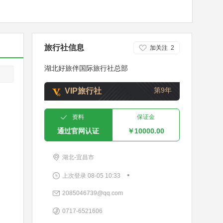
旅行社信息
加关注
2
湖北好旅伴国际旅行社总部
第9年
VIP旅行社
资料
保证金
通过官网认证
￥10000.00
湖北-宜昌市
•
上次登录 08-05 10:33
2085046739@qq.com
0717-6521606