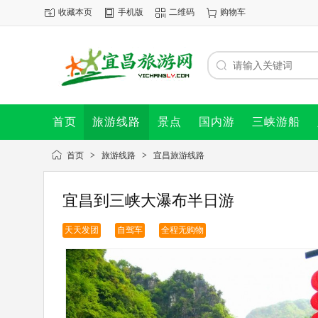
收藏本页
手机版
二维码
购物车
首页
旅游线路
景点
国内游
三峡游船
首页
>
旅游线路
>
宜昌旅游线路
宜昌到三峡大瀑布半日游
天天发团
自驾车
全程无购物