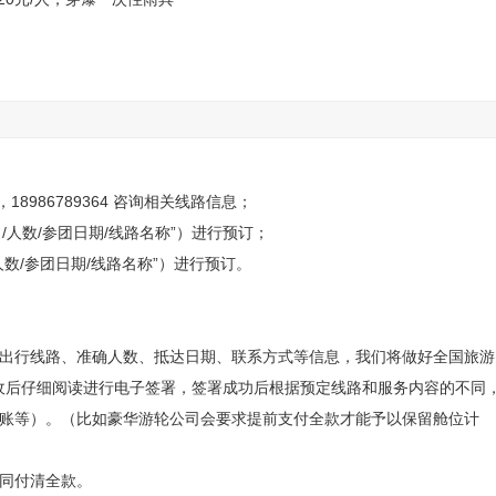
区涨水出于安全考虑景区闭园则无法游览。参团时请告知客服是
，18986789364 咨询相关线路信息；
姓名/人数/参团日期/线路名称”）进行预订；
名/人数/参团日期/线路名称”）进行预订。
布高空览瀑
三峡大瀑布主瀑
的出行线路、准确人数、抵达日期、联系方式等信息，我们将做好全国旅游
收后仔细阅读进行电子签署，签署成功后根据预定线路和服务内容的不同
转账等）。（比如豪华游轮公司会要求提前支付全款才能予以保留舱位计
合同付清全款。