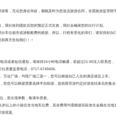
部游客，无论您身在何处，都能及时为您送达旅游合同，全国旅游监管陪
账，我社收到团款后您的预定正式生效，我社会确保您的出行计划。
部分车位损失或游船船费的赔损，所以，行程有变化的亲们，请安排好自
提前两天告知我们！！
:00电话或者短信通知，请保持24小时电话畅通，若超过21:00没人联系您，
社质量监督电话：0717-6745606。
站、万达广场，均瑶广场三选一，您可以根据自己入住的酒店就近上车。
解，您也可以根据需要选择半自助游，提前跟导游约定好游览结束后的集合
床位，若出现单数，敬请补房差。
1岁以上的小孩仅含当地车位费，其余费用均需根据实际发生金额在当地
导游现退。