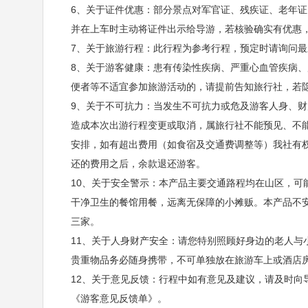
6、关于证件优惠：部分景点对军官证、残疾证、老年
并在上车时主动将证件出示给导游，若核验确实有优惠
7、关于旅游行程：此行程为参考行程，预定时请询问
8、关于游客健康：患有传染性疾病、严重心血管疾病
便者等不适宜参加旅游活动的，请提前告知旅行社，若
9、关于不可抗力：当发生不可抗力或危及游客人身、
造成本次出游行程变更或取消，属旅行社不能预见、不
安排，如有超出费用（如食宿及交通费调整等）我社有
还的费用之后，余款退还游客。
10、关于安全警示：本产品主要交通路程均在山区，可
干净卫生的餐馆用餐，远离无保障的小摊贩。本产品不
三家。
11、关于人身财产安全：请您特别照顾好身边的老人与
贵重物品务必随身携带，不可单独放在旅游车上或酒店
12、关于意见反馈：行程中如有意见及建议，请及时向
《游客意见反馈单》。