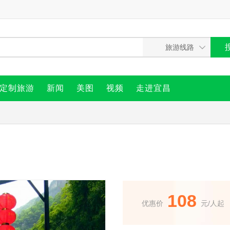
定制旅游
新闻
美图
视频
走进宜昌
108
优惠价
元/人起