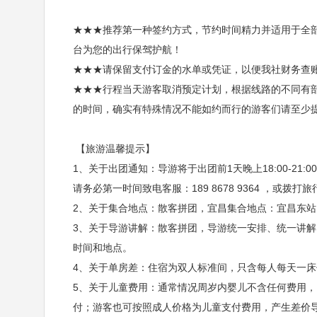
★★★推荐第一种签约方式，节约时间精力并适用于全
台为您的出行保驾护航！
★★★请保留支付订金的水单或凭证，以便我社财务查
★★★行程当天游客取消预定计划，根据线路的不同有
的时间，确实有特殊情况不能如约而行的游客们请至少
【旅游温馨提示】
1、关于出团通知：导游将于出团前1天晚上18:00-21
请务必第一时间致电客服：189 8678 9364 ，或拨打旅行
2、关于集合地点：散客拼团，宜昌集合地点：宜昌东
3、关于导游讲解：散客拼团，导游统一安排、统一讲
时间和地点。
4、关于单房差：住宿为双人标准间，只含每人每天一
5、关于儿童费用：通常情况周岁内婴儿不含任何费用，
付；游客也可按照成人价格为儿童支付费用，产生差价