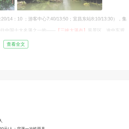
14：10 ；游客中心7:40/13:50；宜昌东站8:10/13:30），集
前往中国十大名瀑之一的——
【三峡大瀑布】
风景区，途中车观
景区内环湖长廊、巴人水碾和亚洲第一铁索让人流连忘返；星罗
查看全文
水平台组成了三峡大瀑布新34景；十八座风格各异的石桥、木
观瀑四大浏览区依次展现在游客面前。峡谷内风景独特、人气鼎
还高30米；午后一道道彩虹横跨山涧，将瀑布衬托得愈发粗犷豪
身”快意让男人欢笑，让女人尖叫！著名画家范曾先生为景区辉笔
市区，结束愉快行程！
人
空揽瀑项目20元/人，穿瀑一次性雨具5-10元/人，自愿选择消
20元/人；穿瀑一次性雨具