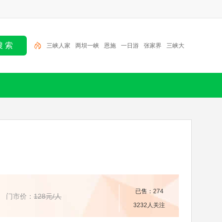
两坝一峡
恩施
一日游
张家界
三峡大坝
北京
半日游
大九湖
神农架
三峡人家
已售：274
门市价：
128元/人
3232人关注