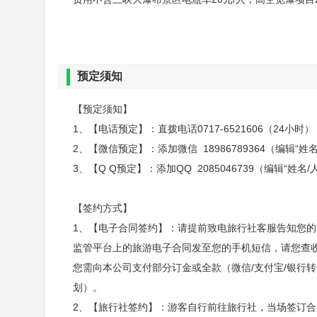
费。三峡大瀑布为涉山涉水景区，如遇大雨景
上午班出发还是下午班出发！
预定须知
【预定须知】
1、【电话预定】：直拨电话0717-6521606（24小时）
2、【微信预定】：添加微信 18986789364（编辑“
3、【Q Q预定】：添加QQ 2085046739（编辑“姓
三峡大瀑布穿瀑
三峡大瀑
【签约方式】
1、【电子合同签约】：请提前致电旅行社客服告知您
监管平台上的旅游电子合同发至您的手机短信，请您查
您需向本公司支付部分订金或全款（微信/支付宝/银行
划）。
2、【旅行社签约】：游客自行前往旅行社，当场签订