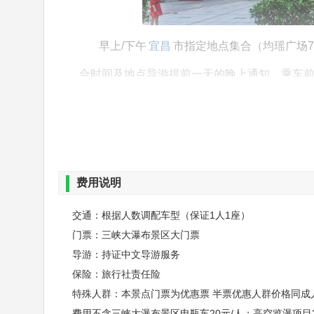
早上/下午
宜昌
市指定地点集合（均瑶广场7:20/
合时间及地点导游提前一天的晚上通知。乘车
著名晓峰大峡谷风光和巴人悬棺。三峡大瀑布
棋布的四大戏水乐园、六大生态木栈道、十大观
桥和汀步桥，让景区环湖、戏水、穿瀑和悬崖
费用说明
盛；高102米、宽80米的主瀑，比
黄果树瀑布
迈、美不胜收；零距离“穿越”三峡大瀑布，“湿
交通：根据人数调配车型（保证1人1座）
门票：三峡大瀑布景区大门票
题下：“天赐清凉”。游览结束后乘车返回宜昌
导游：持证中文导游服务
保险：旅行社责任险
特殊人群：本景点门票为优惠票 半票优惠人群价格同成
温馨提示：三峡大瀑布景区电瓶车20元/人，高
费用不含三峡大瀑布景区电瓶车20元/人；高空览瀑项目