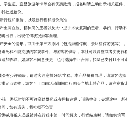
证、学生证、宜昌旅游年卡等会有优惠政策，报名时请主动出示相关证件，
，我社退差价。
最新行程和报价，以最新行程和报价为准
、严重高血压、精神病的患者以及大中型手术恢复期的患者、孕妇、行动不
隐瞒出行，出现任何状况游客自理。
财产安全的情形，或由于第三方原因（包括游船停航、景区暂停游览等），
能避免和不能克服的客观事件。与游客协商后，本社可以调整或者变更行
权追加收取。如游客不同意变更，也可选择中止合同，扣除已支付且不可
能会有少许颠簸，请游客注意扶好站/坐稳。本产品餐费自理，请游客选择
安排定点购物，游客可于自由活动期间自行购买当地土特产品，请注意货
小孩，游玩时切不可往高处攀爬或者拥挤追逐，谨防摔倒；参观途中，所
房间，如有遗失，我社概不负责
导游或客服人员反馈并在行程中第一时间解决，行程结束时，请如实填写