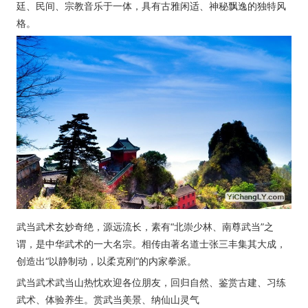
廷、民间、宗教音乐于一体，具有古雅闲适、神秘飘逸的独特风
格。
武当武术玄妙奇绝，源远流长，素有“北崇少林、南尊武当”之
谓，是中华武术的一大名宗。相传由著名道士张三丰集其大成，
创造出“以静制动，以柔克刚”的内家拳派。
武当武术武当山热忱欢迎各位朋友，回归自然、鉴赏古建、习练
武术、体验养生。赏武当美景、纳仙山灵气