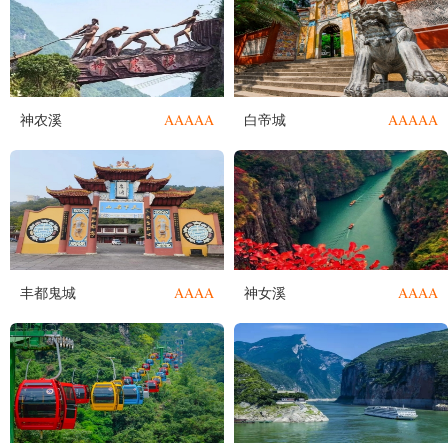
AAAAA
AAAAA
神农溪
白帝城
AAAA
AAAA
丰都鬼城
神女溪