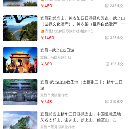
￥450
235成交
宜昌到武当山、神农架四日游经典景点：武当山
（世界文化遗产）、神农架（世界自然遗产）一
次游两个世界遗产，国内仅有…纯净旅游：国内
湖北好旅伴国际旅行社地接中心
游的醉后一块乐土,让你真正体会到原滋原味的旅
￥1460
328成交
游，让旅游回归本质…贴心住宿：全程住宿酒店
双标间
宜昌--武当山2日游
宜昌天马国际旅行社
￥680
195成交
宜昌-武当山道教圣地（太极张三丰）精华二日
游
宜昌市夷陵旅行社
￥548
310成交
宜昌武当山精华三日游武当山，中国道教圣地，
又名太和山、谢罗山、参上山、仙室山，古
有“太岳”、“玄岳”、“大岳”之称。位于湖北省西北
宜昌市景秀假期旅行社