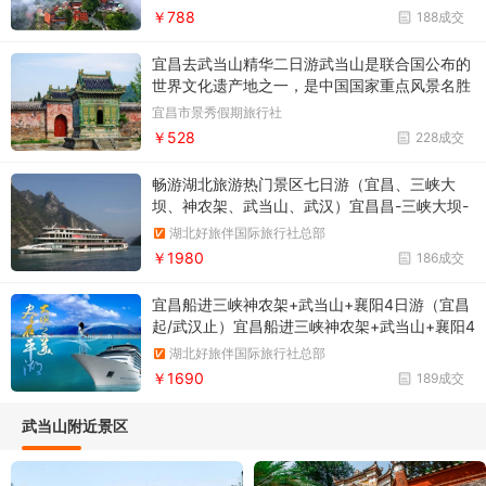
部十堰市丹江口市。
￥788
188成交
宜昌去武当山精华二日游武当山是联合国公布的
世界文化遗产地之一，是中国国家重点风景名胜
区、国家AAAAA级风景区。武当山也是道教名山
宜昌市景秀假期旅行社
和武当武术的发源地，被称为“亘古无双胜境，
￥528
228成交
天下第一仙山“
畅游湖北旅游热门景区七日游（宜昌、三峡大
坝、神农架、武当山、武汉）宜昌昌-三峡大坝-
神农架-武当山-襄阳-武汉（环线游） 宜昌〖三
湖北好旅伴国际旅行社总部
峡大坝游〗神农架〖深度全景游〗、武当山〖太
￥1980
186成交
极养生、问道观光〗、襄阳〖古隆中〗 5天4晚
跟团游
宜昌船进三峡神农架+武当山+襄阳4日游（宜昌
起/武汉止）宜昌船进三峡神农架+武当山+襄阳4
日游（宜昌起/武汉止）沿途景点：新三峡（高
湖北好旅伴国际旅行社总部
峡平湖、香溪峡谷）； 昭君村； 神农架（神农
￥1690
189成交
顶）； 武当山（南岩、紫霄、太子坡）； 古隆
中。 发班时间：每周日发
武当山附近景区