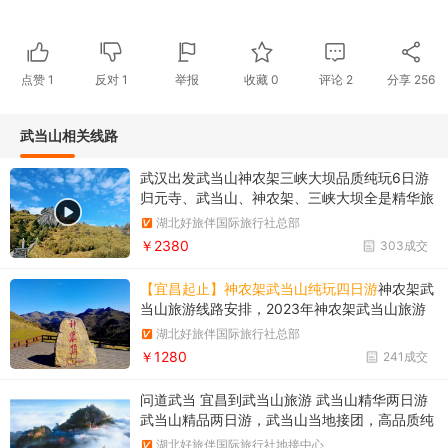
点赞
1
反对
1
举报
收藏
0
评论
2
分享
256
武当山相关线路
武汉出发武当山神农架三峡大坝品质纯玩6日游
归元寺、武当山、神农架、三峡大坝全是精华旅
游景点
湖北好旅伴国际旅行社总部
￥2380
303成交
【宜昌起止】神农架武当山纯玩四日游
神农架武
当山旅游线路安排，2023年神农架武当山旅游
线路推荐
湖北好旅伴国际旅行社总部
￥1280
241成交
问道武当 宜昌到武当山旅游 武当山精华两日游
武当山精品两日游，武当山当地接团，高品质纯
玩团
湖北好旅伴国际旅行社地接中心