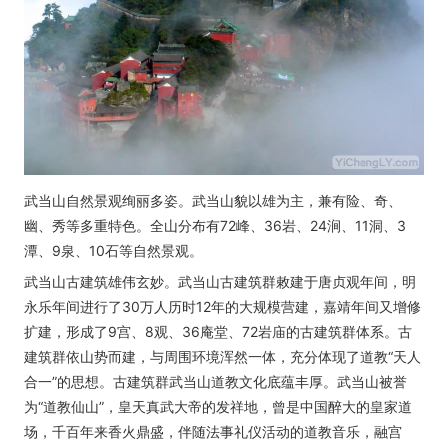
武当山自然景观绚丽多姿。武当山貌以雄为主，兼有险、奇、
幽、秀等多重特色。全山分布有72峰、36岩、24涧、11洞、3
潭、9泉、10石等自然景观。
武当山古建筑雄伟玄妙。武当山古建筑群敕建于唐贞观年间，明
永乐年间进行了30万人历时12年的大规模营建，嘉靖年间又增修
扩建，形成了9宫、8观、36庵堂、72岩庙的古建筑群体系。古
建筑群依山势而建，与周围环境浑然一体，充分体现了道教“天人
合一”的思想。古建筑群武当山道教文化底蕴丰厚。武当山被誉
为“道教仙山”，皇天真武大帝的发祥地，曾是中国醉大的皇家道
场，千百年来香火鼎盛，伴随法事礼仪活动的道教音乐，融宫