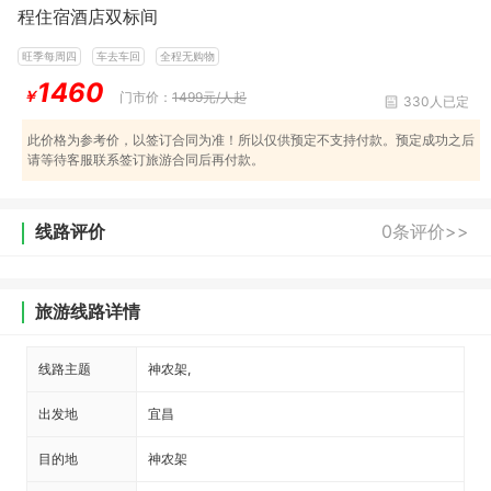
程住宿酒店双标间
旺季每周四
车去车回
全程无购物
1460
￥
门市价：
1499元/人起
330人已定
此价格为参考价，以签订合同为准！所以仅供预定不支持付款。预定成功之后
请等待客服联系签订旅游合同后再付款。
线路评价
0条评价>>
旅游线路详情
线路主题
神农架,
出发地
宜昌
目的地
神农架