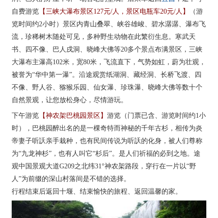
自费游览
【三峡大瀑布景区127元/人，景区电瓶车20元/人】
（游
览时间约2小时）景区内青山叠翠、峡谷雄峻、碧水潺潺、瀑布飞
流，珍稀树木随处可见，多种野生动物在此繁衍生息。寒武天
书、四不像、巴人戌洞、晓峰大佛等20多个景点布满景区，三峡
大瀑布主瀑高102米，宽80米，飞流直下，气势如虹，蔚为壮观，
被誉为“华中第一瀑”。沿途观赏纸湖洞、藏经洞、长桥飞渡、四
不像、野人谷、猕猴乐园、仙女瀑、珍珠瀑、晓峰大佛等数十个
自然景观，让您放松身心，尽情游玩。
下午游览
【神农架巴桃园景区】
游览（门票已含、游览时间约1小
时），巴桃园醉出名的是一棵奇特而神秘的千年古杉，相传为炎
帝妻子听訞亲手栽种，也有民间传说为听訞的化身，被人们尊称
为“九龙神杉”，也有人叫它“杉后”。是人们祈福的必到之地。途
观中国景观大道G209之北纬31°神农架路段，穿行在一片以“野
人”为前缀的深山村落间是不错的选择。
行程结束后返回十堰、结束愉快的旅程、返回温馨的家。