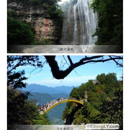
三峡大瀑布
天生桥景区