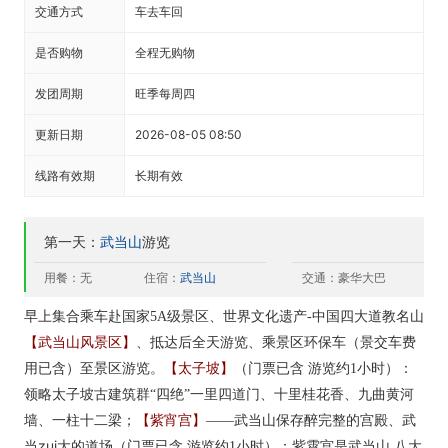
交通方式
车去车回
是否购物
全程无购物
发团周期
旺季每周四
更新日期
2026-08-05 08:50
线路有效期
长期有效
第一天：
武当山
游览
用餐：无
住宿：
武当山
交通：豪华大巴
早上集合乘车赴国家5A级景区、世界文化遗产-中国四大道教名山
【武当山风景区】
、抵达后全天游览、乘景区环保车（景交车费
【太子坡】
用已含）至景区游览。
（门票已含 游览约1小时）：
领略太子坡古建筑群“四绝”一里四道门、十里桂花香、九曲黄河
【紫宵宫】
武当山保存醉完整的宫殿、武
墙、一柱十二梁；
——
当zui大的道场（
门票已含 游览约1小时）：紫霄宫是武当山 八大