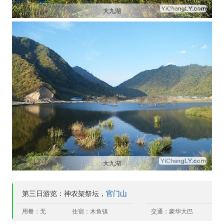
大九湖
大九湖
第三日游览：神农架祭坛，
官门山
用餐：无
住宿：木鱼镇
交通：豪华大巴