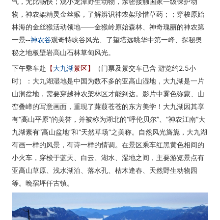
气，无比畅快；观小龙潭野生动物，亲密接触国家一级保护动
物，神农架精灵金丝猴，了解辨识神农架珍惜草药；；穿梭原始
林海的金丝猴活动领地――金猴岭原始森林、神奇瑰丽的神农第
神农谷
一景--
观奇特峡谷风光、了望塔远眺华中第一峰、探秘奥
秘之地板壁岩高山石林草甸风光。
下午乘车赴
【
大九湖
景区】
（门票及景交车已含 游览约2.5小
时）：大九湖湿地是中国为数不多的亚高山湿地，大九湖是一片
山涧盆地，需要穿越神农架林区才能到达。影片中雾色弥蒙、山
峦叠嶂的写意画面，重现了蒹葭苍苍的东方美学！大九湖因其享
有“高山平原”的美誉，并被称为湖北的“呼伦贝尔”、“神农江南”大
九湖素有“高山盆地”和“天然草场”之美称。自然风光旖旎，大九湖
有画一样的风景，有诗一样的情调。在景区乘车红黑黄色相间的
小火车，穿梭于蓝天、白云、湖水、湿地之间，主要游览景点有
亚高山草原、浅水湖泊、落水孔、枯木逢春、天然野生动物园
等。晚宿坪仟古镇。