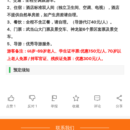
1、
交通：全程空调旅游车。
2、住宿：酒店标准双人间（独立卫生间、空调、电视），酒店
不提供自然单房差，如产生房差请自理。
3、餐饮：全程不含正餐，请自理。（导游代订40元/人）。
4、门票：武当山大门票及景交车、神龙架6个景区套票及景交
车。
5、导游：优秀导游服务。
游客备注：
-69
:
150
/
. 70
60
岁
岁老人、学生证半票
优惠
元
人
岁以
/
300
/
上老人免票
持军官证、残疾证免票：优惠
元
人。
预定须知
点赞
1
反对
1
举报
收藏
评论
分享
联系我们