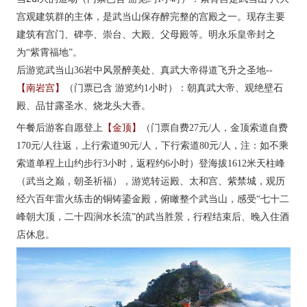
宫观建筑群的主体，是武当山保存醉完整的宫殿之一。现存主要
建筑有宫门、碑亭、崇台、大殿、父母殿等。明永乐皇帝封之
为“紫霄福地”。
后游览武当山36岩中风景醉美处、真武大帝得道飞升之圣地--
【南岩宫】
（门票已含 游览约1小时）：朝真武大帝、观绝壁石
殿、品甘露圣水、烧龙头大香。
午餐后游客自愿登上
【金顶】
（门票自费27元/人，金顶索道自费
170元/人往返，上行索道90元/人，下行索道80元/人，注：如不乘
索道单程上山约步行3小时，返程约6小时）登海拔1612米天柱峰
（武当之巅，朝圣祈福），游览转运殿、太和宫、紫禁城，观历
经六百年雷火练击的铜铸鎏金殿，俯瞰整个武当山，感受“七十二
峰朝大顶，二十四涧水长流”的武当胜景，行程结束后、晚入住酒
店休息。