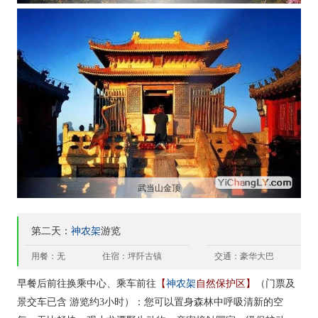
武当山金顶
第二天：
神农架
游览
用餐：无
住宿：坪阡古镇
交通：豪华大巴
神农架
早餐后前往换乘中心、乘车前往
【
自然保护区】
（门票及
景交车已含 游览约3小时）：您可以置身森林中呼吸清新的空