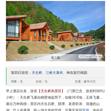
第三图
第四日游览：
天生桥
、
三峡大瀑布
、神农架巴桃园
用餐：无
住宿：无
交通：豪华大巴
早上酒店出发，游览
【天生桥风景区】
（门票已含、游览时间约2
小时）：天生桥飞瀑自峭壁倾盆而下，似银河泻地，玉珠飞溅，
展出万种风情；景区内天生石桥、阴潭、老君听涛、清澈的山
宜昌
涧、巴人的茅屋，听一场古老的堂戏。后乘车返回
，途中可