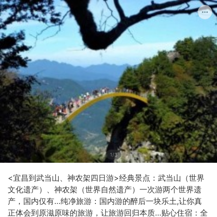
1/3
<宜昌到武当山、神农架四日游>经典景点：武当山（世界
文化遗产）、神农架（世界自然遗产）一次游两个世界遗
产，国内仅有…纯净旅游：国内游的醉后一块乐土,让你真
正体会到原滋原味的旅游，让旅游回归本质…贴心住宿：全