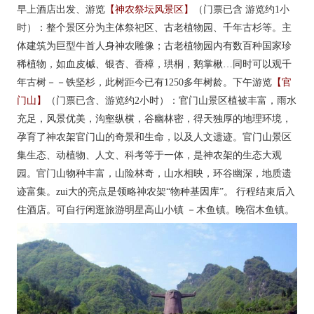
早上酒店出发、游览
【神农祭坛风景区】
（门票已含 游览约1小
时）：整个景区分为主体祭祀区、古老植物园、千年古杉等。主
体建筑为巨型牛首人身神农雕像；古老植物园内有数百种国家珍
稀植物，如血皮槭、银杏、香樟，珙桐，鹅掌楸…同时可以观千
年古树－－铁坚杉，此树距今已有1250多年树龄。下午游览
【官
门山】
（门票已含、游览约2小时）：官门山景区植被丰富，雨水
充足，风景优美，沟壑纵横，谷幽林密，得天独厚的地理环境，
孕育了神农架官门山的奇景和生命，以及人文遗迹。官门山景区
集生态、动植物、人文、科考等于一体，是神农架的生态大观
园。官门山物种丰富，山险林奇，山水相映，环谷幽深，地质遗
迹富集。zui大的亮点是领略神农架“物种基因库”。 行程结束后入
住酒店。可自行闲逛旅游明星高山小镇 －木鱼镇。晚宿木鱼镇。