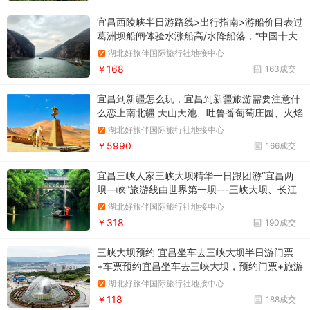
宜昌西陵峡半日游路线>出行指南>游船价目表过
葛洲坝船闸体验水涨船高/水降船落，“中国十大
风景名胜”之一
湖北好旅伴国际旅行社地接中心
￥168
163成交
宜昌到新疆怎么玩，宜昌到新疆旅游需要注意什
么恋上南北疆 天山天池、吐鲁番葡萄庄园、火焰
山、坎儿井、喀纳斯、禾木、怪石峪、伊犁、赛
湖北好旅伴国际旅行社地接中心
里木湖、喀拉峻草原、巴音布鲁克、库尔勒、罗
￥5990
166成交
布人村寨、新疆古生态园双飞12日游
宜昌三峡人家三峡大坝精华一日跟团游“宜昌两
坝—峡”旅游线由世界第一坝---三峡大坝、长江
第一坝---葛洲坝、国家首批5A景区“三峡大坝---
湖北好旅伴国际旅行社地接中心
坛子岭”风景区、“三峡人家”石牌风景区、西陵画
￥318
190成交
廊风景区和绵延38公里的原汁原味西陵峡谷风光
组成
三峡大坝预约 宜昌坐车去三峡大坝半日游门票
+车票预约宜昌坐车去三峡大坝，预约门票+旅游
大巴车票，三峡大坝坐车半日游预约通道
湖北好旅伴国际旅行社地接中心
￥118
188成交