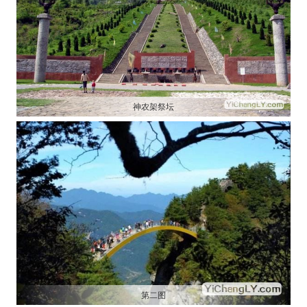
神农架祭坛
第二图