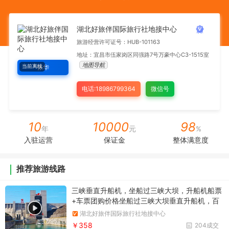
湖北好旅伴国际旅行社地接中心
旅游经营许可证号：HUB-101163
地址：宜昌市伍家岗区同强路7号万豪中心C3-1515室
地图导航
当前离线
张华
电话:18986799364
微信号
10
10000
98
年
元
%
入驻运营
保证金
整体满意度
推荐旅游线路
三峡垂直升船机，坐船过三峡大坝，升船机船票
+车票团购价格坐船过三峡大坝垂直升船机，百
米升降，小船坐电梯，团购三峡大坝垂直升降机
湖北好旅伴国际旅行社地接中心
船票+车票预定优惠价格
￥358
204成交