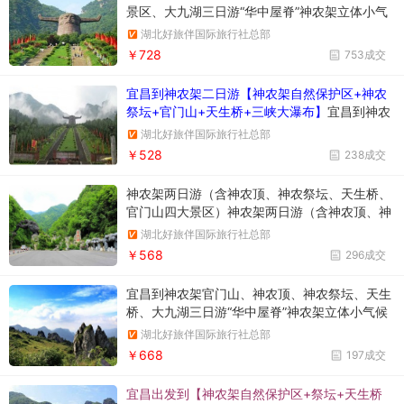
景区、大九湖三日游“华中屋脊”神农架立体小气
候明显，“东边日出西边雨”的现象常有发生。其
湖北好旅伴国际旅行社总部
气候时空变化较大，有“六月雪，十月霜，一日
￥728
753成交
有四季”之说。优美的绝世风景，而古老的野人
传说和古朴而神秘的民风民俗，共同构成了神秘
宜昌到神农架二日游【神农架自然保护区+神农
的神
祭坛+官门山+天生桥+三峡大瀑布】
宜昌到神农
架旅游，宜昌到神农架自然保护区、神农祭坛、
湖北好旅伴国际旅行社总部
官门山、天生桥二日游报名电话：1898678936
￥528
238成交
4；0717-6521606
神农架两日游（含神农顶、神农祭坛、天生桥、
官门山四大景区）神农架两日游（含神农顶、神
农祭坛、天生桥、官门山四大景区）2023年3月
湖北好旅伴国际旅行社总部
4日起天天发班，神农架旅游游预订电话：1898
￥568
296成交
6789364（同微信）
宜昌到神农架官门山、神农顶、神农祭坛、天生
桥、大九湖三日游“华中屋脊”神农架立体小气候
明显，“东边日出西边雨”的现象常有发生。其气
湖北好旅伴国际旅行社总部
候时空变化较大，有“六月雪，十月霜，一日有
￥668
197成交
四季”之说。优美的绝世风景，而古老的野人传
说和古朴而神秘的民风民俗，共同构成了神秘的
宜昌出发到【神农架自然保护区+祭坛+天生桥
神