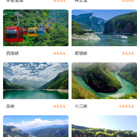
AAAA
AAAA
丰都鬼城
神女溪
AAAA
AAAA
西陵峡
瞿塘峡
AAAA
AAAAA
巫峡
小三峡