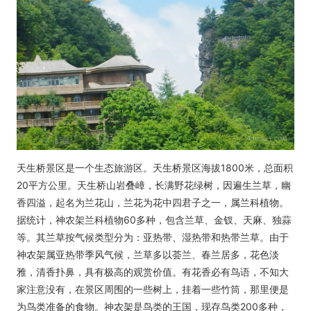
天生桥景区是一个生态旅游区。天生桥景区海拔1800米，总面积
20平方公里。天生桥山岩叠嶂，长满野花绿树，因遍生兰草，幽
香四溢，起名为兰花山，兰花为花中四君子之一，属兰科植物。
据统计，神农架兰科植物60多种，包含兰草、金钗、天麻、独蒜
等。其兰草按气候类型分为：亚热带、湿热带和热带兰草。由于
神农架属亚热带季风气候，兰草多以荟兰、春兰居多，花色淡
雅，清香扑鼻，具有极高的观赏价值。有花香必有鸟语，不知大
家注意没有，在景区周围的一些树上，挂着一些竹筒，那里便是
为鸟类准备的食物。神农架是鸟类的王国，现存鸟类200多种，