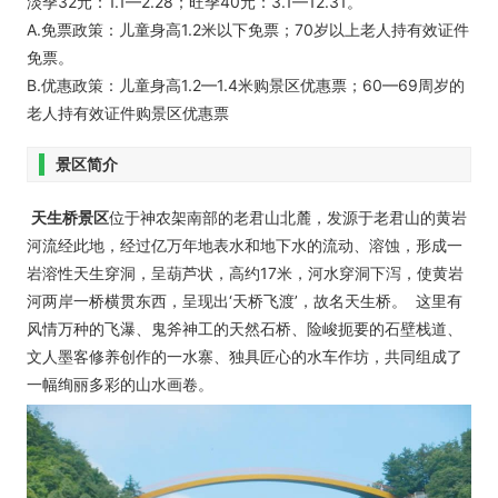
淡季32元：1.1—2.28；旺季40元：3.1—12.31。
A.免票政策：儿童身高1.2米以下免票；70岁以上老人持有效证件
免票。
B.优惠政策：儿童身高1.2—1.4米购景区优惠票；60—69周岁的
老人持有效证件购景区优惠票
景区简介
天生桥景区
位于神农架南部的老君山北麓，发源于老君山的黄岩
河流经此地，经过亿万年地表水和地下水的流动、溶蚀，形成一
岩溶性天生穿洞，呈葫芦状，高约17米，河水穿洞下泻，使黄岩
河两岸一桥横贯东西，呈现出‘天桥飞渡’，故名天生桥。 这里有
风情万种的飞瀑、鬼斧神工的天然石桥、险峻扼要的石壁栈道、
文人墨客修养创作的一水寨、独具匠心的水车作坊，共同组成了
一幅绚丽多彩的山水画卷。