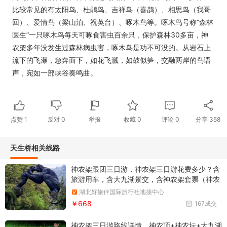
比较常见的有太阳鸟、杜鹃鸟、吉祥鸟（喜鹊）、相思鸟（我哥
回）、爱情鸟（梁山泊、祝英台）、啄木鸟等。啄木鸟号称“森林
医生”一只啄木鸟每天可啄食害虫百余只，保护森林30多亩，神
农架多年没发生过森林病虫害，啄木鸟是功不可没的。从岩石上
流下的飞瀑，急奔而下，如花飞溅，如鼓似笋，交融两岸的鸟语
声，宛如一部峡谷奏鸣曲。
点赞
1
反对
0
举报
收藏
0
评论
0
分享
358
天生桥相关线路
神农架跟团三日游，神农架三日游花费多少？含
旅游用车，含大九湖景交，含神农架套票（神农
顶 、大九湖 、官门山 、 天生桥）神农架自然与
湖北好旅伴国际旅行社地接中心
人文完美结合，有高山盆地，天然草场，大九湖
￥668
167成交
九个天然湖泊，如梦如幻。
神农架三日游路线详情，神农顶+神农坛+大九湖