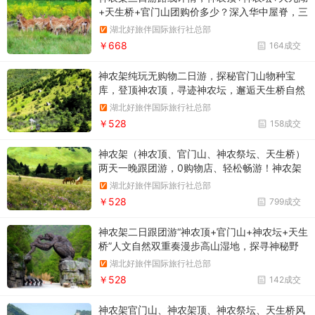
+天生桥+官门山团购价多少？深入华中屋脊，三
天饱览神农架的四季风光
湖北好旅伴国际旅行社总部
￥668
164成交
神农架纯玩无购物二日游，探秘官门山物种宝
库，登顶神农顶，寻迹神农坛，邂逅天生桥自然
与人文的双重盛宴二日游，宜昌出发！
湖北好旅伴国际旅行社总部
￥528
158成交
神农架（神农顶、官门山、神农祭坛、天生桥）
两天一晚跟团游，0购物店、轻松畅游！神农架
精灵金丝猴、辨识神农架珍惜草药、千年铁坚
湖北好旅伴国际旅行社总部
杉、游天生石桥、原始森林氧吧、神农祭坛，一
￥528
799成交
起去探索神秘的世外桃源。
神农架二日跟团游“神农顶+官门山+神农坛+天生
桥”人文自然双重奏漫步高山湿地，探寻神秘野
人之踪，感受大自然的鬼斧神工
湖北好旅伴国际旅行社总部
￥528
142成交
神农架官门山、神农架顶、神农祭坛、天生桥风