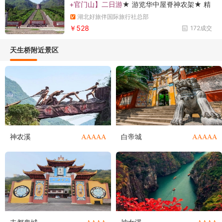
+官门山】二日游
★ 游览华中屋脊神农架★ 精
彩景点不落下★ 宜昌东站往返接送，舒适快
湖北好旅伴国际旅行社总部
捷、开心出游
￥528
172成交
天生桥附近景区
AAAAA
AAAAA
神农溪
白帝城