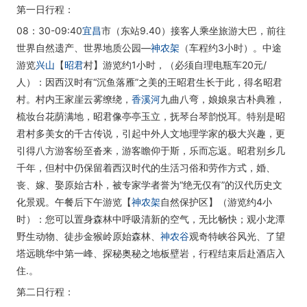
第一日行程：
08：30-09:40
宜昌
市（东站9.40）接客人乘坐旅游大巴，前往
世界自然遗产、世界地质公园—
神农架
（车程约3小时）。中途
游览
兴山
【
昭君
村】游览约1小时，（必须自理电瓶车20元/
人）：因西汉时有“沉鱼落雁”之美的王昭君生长于此，得名昭君
村。村内王家崖云雾缭绕，
香溪河
九曲八弯，娘娘泉古朴典雅，
梳妆台花荫满地，昭君像亭亭玉立，抚琴台琴韵悦耳。特别是昭
君村多美女的千古传说，引起中外人文地理学家的极大兴趣，更
引得八方游客纷至沓来，游客瞻仰于斯，乐而忘返。昭君别乡几
千年，但村中仍保留着西汉时代的生活习俗和劳作方式，婚、
丧、嫁、娶原始古朴，被专家学者誉为“绝无仅有”的汉代历史文
化景观。午餐后下午游览【
神农架
自然保护区】（游览约4小
时）：您可以置身森林中呼吸清新的空气，无比畅快；观小龙潭
野生动物、徒步金猴岭原始森林、
神农谷
观奇特峡谷风光、了望
塔远眺华中第一峰、探秘奥秘之地板壁岩，行程结束后赴酒店入
住.。
第二日行程：