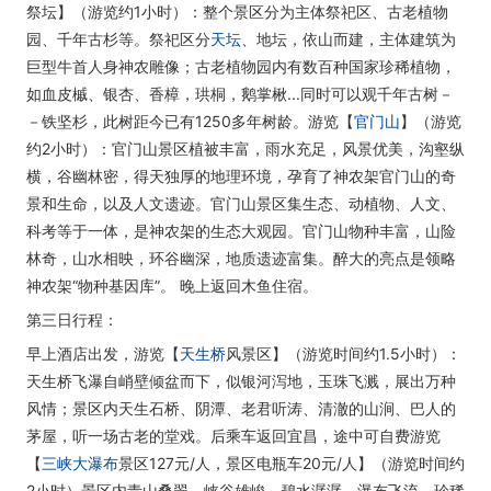
祭坛】（游览约1小时）：整个景区分为主体祭祀区、古老植物
园、千年古杉等。祭祀区分
天坛
、地坛，依山而建，主体建筑为
巨型牛首人身神农雕像；古老植物园内有数百种国家珍稀植物，
如血皮槭、银杏、香樟，珙桐，鹅掌楸...同时可以观千年古树－
－铁坚杉，此树距今已有1250多年树龄。游览【
官门山
】（游览
约2小时）：官门山景区植被丰富，雨水充足，风景优美，沟壑纵
横，谷幽林密，得天独厚的地理环境，孕育了神农架官门山的奇
景和生命，以及人文遗迹。官门山景区集生态、动植物、人文、
科考等于一体，是神农架的生态大观园。官门山物种丰富，山险
林奇，山水相映，环谷幽深，地质遗迹富集。醉大的亮点是领略
神农架“物种基因库”。 晚上返回木鱼住宿。
第三日行程：
早上酒店出发，游览【
天生桥
风景区】（游览时间约1.5小时）：
天生桥飞瀑自峭壁倾盆而下，似银河泻地，玉珠飞溅，展出万种
风情；景区内天生石桥、阴潭、老君听涛、清澈的山涧、巴人的
茅屋，听一场古老的堂戏。后乘车返回宜昌，途中可自费游览
【
三峡大瀑布
景区127元/人，景区电瓶车20元/人】（游览时间约
2小时）景区内青山叠翠、峡谷雄峻、碧水潺潺、瀑布飞流，珍稀