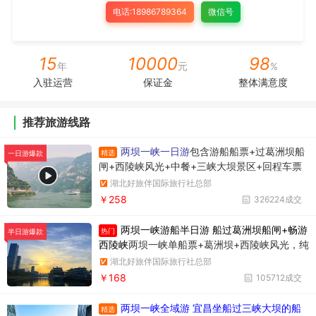
电话:18986789364
微信号
15
10000
98
年
元
%
入驻运营
保证金
整体满意度
推荐旅游线路
两坝一峡一日游
包含游船船票+过葛洲坝船
精选
一日游爆款
闸+西陵峡风光+中餐+三峡大坝景区+回程车票
湖北好旅伴国际旅行社总部
￥258
326224成交
两坝一峡游船半日游 船过葛洲坝船闸+畅游
热门
半日游爆款
西陵峡
两坝一峡单船票+葛洲坝+西陵峡风光，纯
玩无购物，时间短内容丰富
湖北好旅伴国际旅行社总部
￥168
105712成交
两坝一峡全域游 宜昌坐船过三峡大坝的船
精选