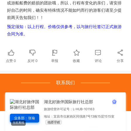
或游船船费的赔损的团款哦，所以，行程有变化的亲们，请安排
好自己的时间，确实有特殊情况不能如约而行的游客们请至少提
前两天告知我们！！
预定须知：以上行程、价格仅供参考，以与旅行社签订正式旅游
合同为准。
点赞
0
反对
0
举报
收藏
评论
分享
联系我们
湖北好旅伴国际旅行社总部
旅游经营许可证号：L-HUB-101163
地址：宜昌市伍家岗区同强路7号13栋15层1515室
业务部：张瑜
地图导航
当前离线