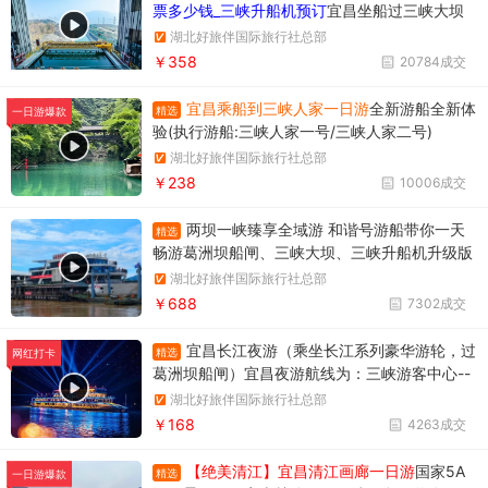
票多少钱_三峡升船机预订
宜昌坐船过三峡大坝
升船机一日游358元/人，一天时间坐船过两个
湖北好旅伴国际旅行社总部
坝，葛洲坝和三峡大坝。
￥358
20784成交
宜昌乘船到三峡人家一日游
全新游船全新体
精选
一日游爆款
验(执行游船:三峡人家一号/三峡人家二号)
湖北好旅伴国际旅行社总部
￥238
10006成交
两坝一峡臻享全域游 和谐号游船带你一天
精选
畅游葛洲坝船闸、三峡大坝、三峡升船机升级版
两坝一峡，升级版两坝一峡全域游，两坝一峡PL
湖北好旅伴国际旅行社总部
US版本
￥688
7302成交
宜昌长江夜游（乘坐长江系列豪华游轮，过
精选
网红打卡
葛洲坝船闸）宜昌夜游航线为：三峡游客中心--
天然塔--过葛洲坝船闸--黄柏河下船，穿过葛洲
湖北好旅伴国际旅行社总部
坝船闸，体验水涨船高的神奇变化。
￥168
4263成交
【绝美清江】宜昌清江画廊一日游
国家5A
精选
一日游爆款