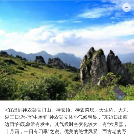
1/3
<宜昌到神农架官门山、神农顶、神农祭坛、天生桥、大九
湖三日游>“华中屋脊”神农架立体小气候明显，“东边日出西
边雨”的现象常有发生。其气候时空变化较大，有“六月雪，
十月霜，一日有四季”之说。优美的绝世风景，而古老的野