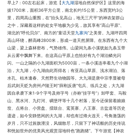
早上7：00左右起床，游览【
大九湖
湿地自然保护区】这里的海
拔1700米，面积36平方公里，南北长约15公里，东西宽约3公
里，四周高山重围，在“抬头见高山，地无三尺平”的神农架群山
之中，深藏着这样的处女平地极为少见，故其享有“高山平原”、
湖北的“呼伦贝尔”、南方的“童话天堂
九寨沟
”之美誉。九湖坪四周
高山环绕，醉高峰2800米，形成一道天然屏障。在东西有九个大
山梁，梁上森林密布，气势雄伟。山梁间九条小溪犹如九条玉带
从云雾中飘舞下来。在这高山平原上也恰好有九个湖泊鳞光闪
闪。一山之隔的小九湖面积为5000亩，一条小溪连串着九个小湖
泊，大九湖，小九湖由此而得名；有亚高山草原、浅水湖泊、落
水孔、枯木逢春、天然野生动物园等。大九湖是唐中宗李显被母
后武则天贬为房州卢陵王时“薛刚反唐”屯兵、练兵之处，大九湖
因自承袭下来1-9个字号及帅字号（亦称“挂字号”）卸甲套、马鞍
山、黑水河、九灯河、碉堡坪等十几个村落，至今还保留着娘娘
坟、点将台、小营盘、擂鼓台、鸾英寨、八王寨、古盐道等历史
遗迹，如今安静悠闲的大九湖，却也有过烽火连天，号角激荡的
岁月，只不过旌旗湮没，风烟散尽，只留下了神话般的历史传说
和恍如世外的优美风光观赏湿地特色“跑跑猪”。下午游览【神农