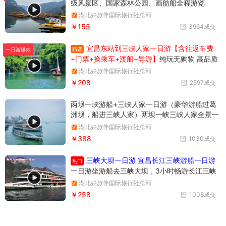
级风景区、国家森林公园、画舫船全程游览
湖北好旅伴国际旅行社总部
￥155
3964成交
宜昌东站到三峡人家一日游【含往返车费
精选
一日游爆款
+门票+换乘车+渡船+导游】
纯玩无购物 高品质
享受当地跟团一日游
湖北好旅伴国际旅行社总部
￥208
2597成交
两坝一峡游船+三峡人家一日游（豪华游船过葛
洲坝，船进三峡人家）两坝一峡三峡人家全景一
日游
湖北好旅伴国际旅行社总部
￥388
1030成交
三峡大坝一日游 宜昌长江三峡游船一日游
热门
一日游坐游船去三峡大坝，3小时畅游长江三峡
西陵峡风光，参观举世瞩目的三峡大坝，多维度
湖北好旅伴国际旅行社总部
了解三峡工程
￥258
1008成交