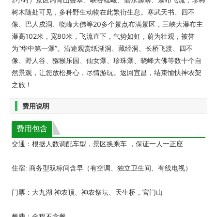
树木随处可见，多种野生动物在此繁衍生息。寒武天书、四不
像、巴人戌洞、晓峰大佛等20多个景点布满景区，三峡大瀑布主
瀑高102米，宽80米，飞流直下，气势如虹，蔚为壮观，被誉
为“华中第一瀑”。沿途观赏纸湖洞、藏经洞、长桥飞渡、四不
像、野人谷、猕猴乐园、仙女瀑、珍珠瀑、晓峰大佛等数十个自
然景观，让您放松身心，尽情游玩。返回宜昌，结束愉快神农架
之旅！
费用说明
费用包含
交通：根据人数调配车型，景区换乘车 ，保证一人一正座
住宿: 商务型双标间含早（有空调、独立卫生间、有线电视）
门票：大九湖 神农顶、神农祭坛、天生桥，官门山
餐费：全程不含餐