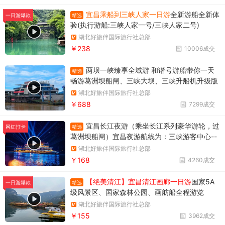
宜昌乘船到三峡人家一日游
全新游船全新体
精选
一日游爆款
验(执行游船:三峡人家一号/三峡人家二号)
湖北好旅伴国际旅行社总部
￥238
10006成交
两坝一峡臻享全域游 和谐号游船带你一天
精选
畅游葛洲坝船闸、三峡大坝、三峡升船机升级版
两坝一峡，升级版两坝一峡全域游，两坝一峡PL
湖北好旅伴国际旅行社总部
US版本
￥688
7299成交
宜昌长江夜游（乘坐长江系列豪华游轮，过
精选
网红打卡
葛洲坝船闸）宜昌夜游航线为：三峡游客中心--
天然塔--过葛洲坝船闸--黄柏河下船，穿过葛洲
湖北好旅伴国际旅行社总部
坝船闸，体验水涨船高的神奇变化。
￥168
4260成交
【绝美清江】宜昌清江画廊一日游
国家5A
精选
一日游爆款
级风景区、国家森林公园、画舫船全程游览
湖北好旅伴国际旅行社总部
￥155
3962成交