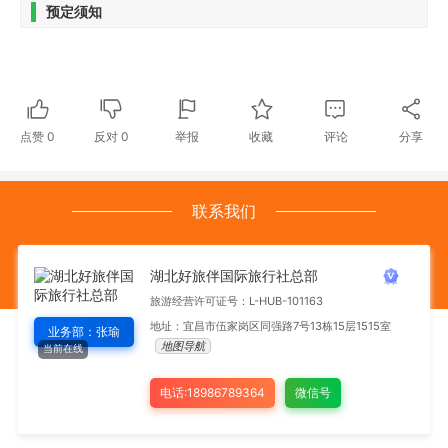
预定须知
点赞
0
反对
0
举报
收藏
评论
分享
联系我们
湖北好旅伴国际旅行社总部
旅游经营许可证号：L-HUB-101163
地址：宜昌市伍家岗区同强路7号13栋15层1515室
业务部：张瑜
地图导航
当前在线
电话:18986789364
微信号