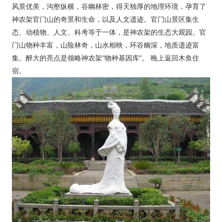
风景优美，沟壑纵横，谷幽林密，得天独厚的地理环境，孕育了
神农架官门山的奇景和生命，以及人文遗迹。官门山景区集生
态、动植物、人文、科考等于一体，是神农架的生态大观园。官
门山物种丰富，山险林奇，山水相映，环谷幽深，地质遗迹富
集。醉大的亮点是领略神农架“物种基因库”。 晚上返回木鱼住
宿。