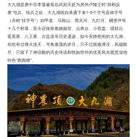
大九湖是唐中宗李显被母后武则天贬为房州卢陵王时“薛刚反
唐”屯兵、练兵之处，大九湖因自承袭下来1-9个字号及帅字号
（亦称“挂字号”）卸甲套、马鞍山、黑水河、九灯河、碉堡坪等
十几个村落，至今还保留着娘娘坟、点将台、小营盘、擂鼓台、
鸾英寨、八王寨、古盐道等历史遗迹，如今安静悠闲的大九湖，
却也有过烽火连天，号角激荡的岁月，只不过旌旗湮没，风烟散
尽，只留下了神话般的历史传说和恍如世外的优美风光观赏湿地
特色“跑跑猪”。