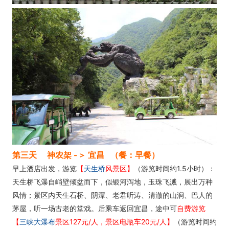
第三天 神农架 -＞ 宜昌
（餐：早餐）
早
上酒店出发，游览
【
天生桥
风景区】
（游览时间约1.5小时）：
天生桥飞瀑自峭壁倾盆而下，似银河泻地，玉珠飞溅，展出万种
风情；景区内天生石桥、阴潭、老君听涛、清澈的山涧、巴人的
茅屋，听一场古老的堂戏。
后乘车返回宜昌，途中可
自费游览
【
三峡大瀑布
景区127元/人，景区电瓶车20元/人】
（游览时间约