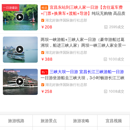
宜昌东站到三峡人家一日游【含往返车费
精选
一日游爆款
+门票+换乘车+渡船+导游】
纯玩无购物 高品质
享受当地跟团一日游
湖北好旅伴国际旅行社总部
￥208
2595成交
两坝一峡游船+三峡人家一日游（豪华游船过葛
洲坝，船进三峡人家）两坝一峡三峡人家全景一
日游
湖北好旅伴国际旅行社总部
￥388
1030成交
三峡大坝一日游 宜昌长江三峡游船一日游
热门
一日游坐游船去三峡大坝，3小时畅游长江三峡
西陵峡风光，参观举世瞩目的三峡大坝，多维度
湖北好旅伴国际旅行社总部
了解三峡工程
￥258
1008成交
旅游线路
旅游景点
旅游攻略
宜昌视频