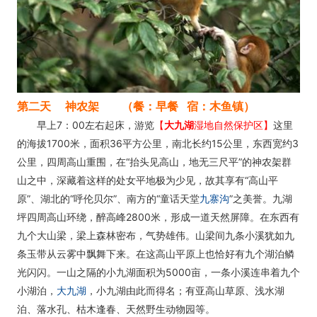
第二天 神农架 （餐：早餐 宿：木鱼镇）
早上7：00左右起床，游览
【
大九湖
湿地自然保护区】
这里
的海拔1700米，面积36平方公里，南北长约15公里，东西宽约3
公里，四周高山重围，在“抬头见高山，地无三尺平”的神农架群
山之中，深藏着这样的处女平地极为少见，故其享有“高山平
原”、湖北的“呼伦贝尔”、南方的“童话天堂
九寨沟
”之美誉。九湖
坪四周高山环绕，醉高峰2800米，形成一道天然屏障。在东西有
九个大山梁，梁上森林密布，气势雄伟。山梁间九条小溪犹如九
条玉带从云雾中飘舞下来。在这高山平原上也恰好有九个湖泊鳞
光闪闪。一山之隔的小九湖面积为5000亩，一条小溪连串着九个
小湖泊，
大九湖
，小九湖由此而得名；有亚高山草原、浅水湖
泊、落水孔、枯木逢春、天然野生动物园等。