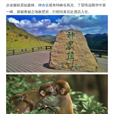
神农谷
步金猴岭原始森林、
观奇特峡谷风光、了望塔远眺华中第
一峰、探秘奥秘之地板壁岩，行程结束后赴酒店入住。