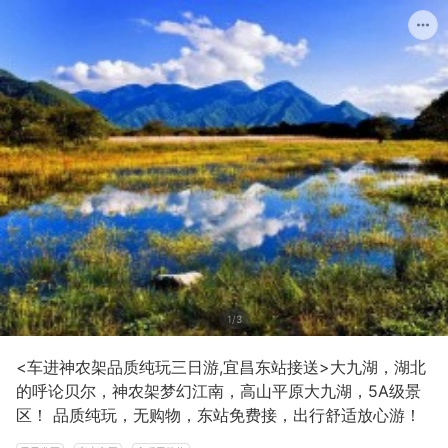
1/3
<车进神农架品质纯玩三日游,宜昌东站接送>大九湖，湖北
的呼论贝尔，神农架梦幻江南，高山平原大九湖，5A级景
区！ 品质纯玩，无购物，东站免费接，出行舒适放心游！