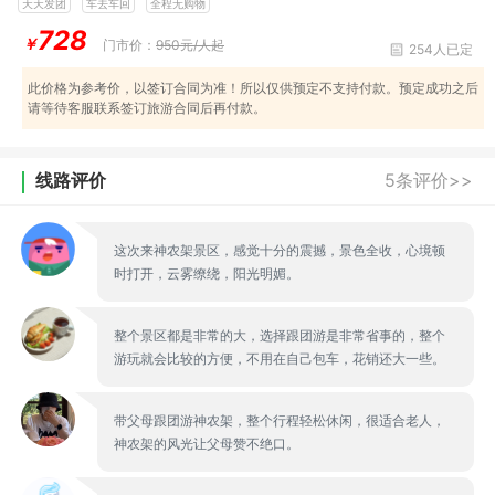
天天发团
车去车回
全程无购物
728
￥
门市价：
950元/人起
254人已定
此价格为参考价，以签订合同为准！所以仅供预定不支持付款。预定成功之后
请等待客服联系签订旅游合同后再付款。
线路评价
5条评价>>
这次来神农架景区，感觉十分的震撼，景色全收，心境顿
时打开，云雾缭绕，阳光明媚。
整个景区都是非常的大，选择跟团游是非常省事的，整个
游玩就会比较的方便，不用在自己包车，花销还大一些。
带父母跟团游神农架，整个行程轻松休闲，很适合老人，
神农架的风光让父母赞不绝口。