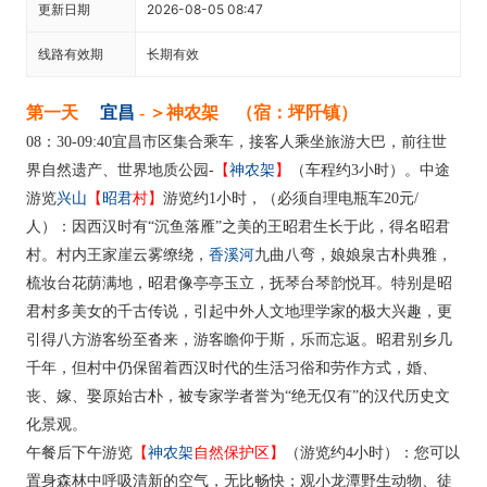
更新日期
2026-08-05 08:47
线路有效期
长期有效
宜昌
神农架
第一天
- ＞
（宿：坪阡镇）
08：30-09:40宜昌市区集合乘车，接客人乘坐旅游大巴，前往世
【
神农架
】
界自然遗产、世界地质公园-
（车程约3小时）。中途
兴山
【
昭君
村】
游览
游览约1小时，（必须自理电瓶车20元/
人）：因西汉时有“沉鱼落雁”之美的王昭君生长于此，得名昭君
香溪河
村。村内王家崖云雾缭绕，
九曲八弯，娘娘泉古朴典雅，
梳妆台花荫满地，昭君像亭亭玉立，抚琴台琴韵悦耳。特别是昭
君村多美女的千古传说，引起中外人文地理学家的极大兴趣，更
引得八方游客纷至沓来，游客瞻仰于斯，乐而忘返。昭君别乡几
千年，但村中仍保留着西汉时代的生活习俗和劳作方式，婚、
丧、嫁、娶原始古朴，被专家学者誉为“绝无仅有”的汉代历史文
化景观。
【
神农架
自然保护区】
午餐后下午游览
（游览约4小时）：您可以
置身森林中呼吸清新的空气，无比畅快；观小龙潭野生动物、徒