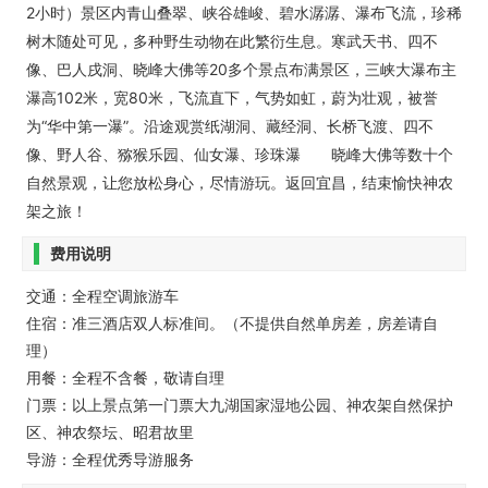
2小时）景区内青山叠翠、峡谷雄峻、碧水潺潺、瀑布飞流，珍稀
树木随处可见，多种野生动物在此繁衍生息。寒武天书、四不
像、巴人戌洞、晓峰大佛等20多个景点布满景区，三峡大瀑布主
瀑高102米，宽80米，飞流直下，气势如虹，蔚为壮观，被誉
为“华中第一瀑”。沿途观赏纸湖洞、藏经洞、长桥飞渡、四不
像、野人谷、猕猴乐园、仙女瀑、珍珠瀑 晓峰大佛等数十个
自然景观，让您放松身心，尽情游玩。返回宜昌，结束愉快神农
架之旅！
费用说明
交通：全程空调旅游车
住宿：准三酒店双人标准间。（不提供自然单房差，房差请自
理）
用餐：全程不含餐，敬请自理
门票：以上景点第一门票大九湖国家湿地公园、神农架自然保护
区、神农祭坛、昭君故里
导游：全程优秀导游服务