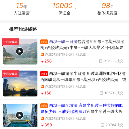
15
10000
98
年
元
%
入驻运营
保证金
整体满意度
推荐旅游线路
两坝一峡一日游
包含游船船票+过葛洲坝船
精选
一日游爆款
闸+西陵峡风光+中餐+三峡大坝景区+回程车票
湖北好旅伴国际旅行社总部
￥258
326222成交
两坝一峡游船半日游 船过葛洲坝船闸+畅游
热门
半日游爆款
西陵峡
两坝一峡单船票+葛洲坝+西陵峡风光，纯
玩无购物，时间短内容丰富
湖北好旅伴国际旅行社总部
￥168
105712成交
两坝一峡全域游 宜昌坐船过三峡大坝的船
精选
票多少钱_三峡升船机预订
宜昌坐船过三峡大坝
升船机一日游358元/人，一天时间坐船过两个
湖北好旅伴国际旅行社总部
坝，葛洲坝和三峡大坝。
￥358
20784成交