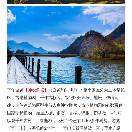
下午游览
【神农祭坛】
（游览约1小时）：整个景区分为主体祭祀
区、古老植物园、千年古杉等。祭祀区分
天坛
、地坛，依山而
建，主体建筑为巨型牛首人身神农雕像；古老植物园内有数百种
国家珍稀植物，如血皮槭、银杏、香樟，珙桐，鹅掌楸…同时可
以观千年古树－－铁坚杉，此树距今已有1250多年树龄。游览
【
官门山
】
（游览约2小时）：官门山景区植被丰富，雨水充足，