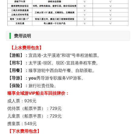
费用说明
【上水费用包含】
【游船】：
宜昌港-太平溪港“和谐”号单程游船票。
【用车】：
太平溪-坝区、坝区-宜昌港单程车费。
【用餐】：
臻享游轮中西自助午餐、自助茶歇。
【导游】：you
秀导游专职服务VIP游客。
【保险】：
旅行社责任险。
臻享全域游VIP船去车回挂牌价：
成人票：926元
优待票（船票半票）：729元
儿童票（船票半票）：729元
携童票：549元
【下水费用包含】