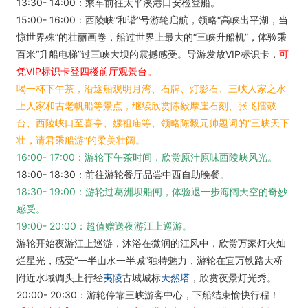
13:30- 14:00：乘车前往太平溪港口安检登船。
15:00- 16:00：西陵峡“和谐”号游轮启航，领略“高峡出平湖，当
惊世界殊”的壮丽画卷，船过世界上最大的“三峡升船机”，体验乘
百米“升船电梯”过三峡大坝的震撼感受。导游发放VIP标识卡，
可
凭VIP标识卡登四楼前厅观景台。
喝一杯下午茶，沿途船观明月湾、石牌、灯影石、三峡人家之水
上人家和古老帆船等景点，继续欣赏陈毅摩崖石刻、张飞擂鼓
台、西陵峡口至喜亭、嫘祖庙等、领略陈毅元帅题词的“三峡天下
壮，请君乘船游”的柔美壮阔。
16:00- 17:00：游轮下午茶时间，欣赏原汁原味西陵峡风光。
18:00- 18:30：前往游轮餐厅品尝中西自助晚餐。
18:30- 19:00：游轮过葛洲坝船闸，体验退一步海阔天空的奇妙
感受。
19:00- 20:00：超值赠送夜游江上巡游。
游轮开始夜游江上巡游，沐浴在微润的江风中，欣赏万家灯火灿
烂星光，感受“一半山水一半城”独特魅力，游轮在宜万铁路大桥
附近水域调头上行经
夷陵
古城城标
天然塔
，欣赏夜景灯光秀。
20:00- 20:30：游轮停靠三峡游客中心，下船结束愉快行程！