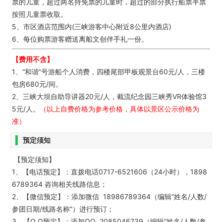
票的儿童，超过两名持免票的儿童时，超过的部分执行船票半票
按照儿童票收取。
5、市区酒店范围内(三峡游客中心附近8公里内酒店)
6、每位购票游客赠送离船文创伴手礼一份。
【费用不含】
1、“和谐”号游船个人消费，四楼尾部甲板观景台60元/人，三楼
包房680元/间。
2、三峡大坝自助导讲器20元/人，截流纪念园三峡秀VR体验馆3
5元/人。
（以上自费价格为参考价格，具体以景区公示价格为
准）
预定须知
【预定须知】
1、【电话预定】：直拨电话0717-6521606（24小时），1898
6789364 咨询相关线路信息；
2、【微信预定】：添加微信 18986789364（编辑“姓名/人数/
参团日期/线路名称”）进行预订；
3、【Q Q预定】：添加QQ 2085046739（编辑“姓名/人数/参