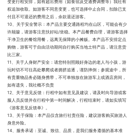
变更行程安排，如有超出费用（如食宿及交通费调整等）我社有
权追加收取。如游客不同意变更，也可选择中止合同，扣除已支
付且不可退还的费用之后，余款退还游客。
10、关于安全警示：本产品主要交通路程均在山区，可能会有少
许颠簸，请游客注意扶好站/坐稳。本产品餐费自理，请游客选择
干净卫生的餐馆用餐，远离无保障的小摊贩。本产品不安排定点
购物，游客可于自由活动期间自行购买当地土特产品，请注意货
比三家。
11、关于人身财产安全：请您特别照顾好身边的老人与小孩，游
玩时切不可往高处攀爬或者拥挤追逐，谨防摔倒；参观途中，所
有贵重物品务必随身携带，不可单独放在旅游车上或酒店房间，
如有遗失，我社概不负责
12、关于意见反馈：行程中如有意见及建议，请及时向导游或客
服人员反馈并在行程中第一时间解决，行程结束时，请如实填写
《游客意见反馈单》。
13、关于保险：本产品仅含旅行社责任险，建议游客购买旅游人
身意外险。
14、服务承诺：至诚、致信、品质，是我们服务遵循的基本准