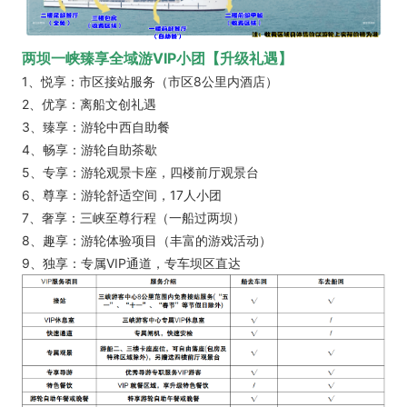
两坝一峡臻享全域游VIP小团
【升级礼遇】
1、悦享：市区接站服务（市区8公里内酒店）
2、优享：离船文创礼遇
3、臻享：游轮中西自助餐
4、畅享：游轮自助茶歇
5、专享：游轮观景卡座，四楼前厅观景台
6、尊享：游轮舒适空间，17人小团
7、奢享：三峡至尊行程（一船过两坝）
8、趣享：游轮体验项目（丰富的游戏活动）
9、独享：专属VIP通道，专车坝区直达