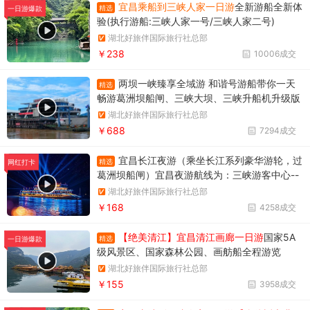
宜昌乘船到三峡人家一日游
全新游船全新体
精选
一日游爆款
验(执行游船:三峡人家一号/三峡人家二号)
湖北好旅伴国际旅行社总部
￥238
10006成交
两坝一峡臻享全域游 和谐号游船带你一天
精选
畅游葛洲坝船闸、三峡大坝、三峡升船机升级版
两坝一峡，升级版两坝一峡全域游，两坝一峡PL
湖北好旅伴国际旅行社总部
US版本
￥688
7294成交
宜昌长江夜游（乘坐长江系列豪华游轮，过
精选
网红打卡
葛洲坝船闸）宜昌夜游航线为：三峡游客中心--
天然塔--过葛洲坝船闸--黄柏河下船，穿过葛洲
湖北好旅伴国际旅行社总部
坝船闸，体验水涨船高的神奇变化。
￥168
4258成交
【绝美清江】宜昌清江画廊一日游
国家5A
精选
一日游爆款
级风景区、国家森林公园、画舫船全程游览
湖北好旅伴国际旅行社总部
￥155
3958成交