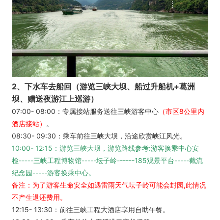
2、下水车去船回（游览三峡大坝、船过升船机+葛洲
坝、赠送夜游江上巡游）
07:00- 08:00：专属接站服务送往三峡游客中心
（市区8公里内
酒店接站）
。
08:30- 09:30：乘车前往三峡大坝，沿途欣赏峡江风光。
10:00- 12:15：游览三峡大坝，游览路线参考:游客换乘中心安
检-----三峡工程博物馆-----坛子岭------185观景平台-----截流
纪念园-----游客换乘中心。
备注：为了游客生命安全如遇雷雨天气坛子岭可能会封园,此情况
不产生退还费用。
12:15- 13:30：前往三峡工程大酒店享用自助午餐。