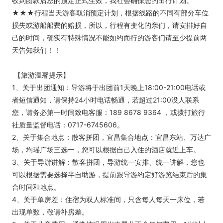
收到团款后您的预定正式生效，我社会确保您的出行计划。
★★★行程当天游客取消预定计划，根据线路的不同有部分车位
损失或游船船费的赔损，所以，行程有变化的亲们，请安排好自
己的时间，确实有特殊情况不能如约而行的游客们请至少提前两
天告知我们！！
【旅游温馨提示】
1、关于出团通知：导游将于出团前1天晚上18:00-21:00电话或
者短信通知，请保持24小时电话畅通，若超过21:00没人联系
您，请务必第一时间致电客服：189 8678 9364 ，或拨打旅行
社质量监督电话：0717-6745606。
2、关于集合地点：散客拼团，宜昌集合地点：宜昌东站、万达广
场，均瑶广场三选一，您可以根据自己入住的酒店就近上车。
3、关于导游讲解：散客拼团，导游统一安排、统一讲解，您也
可以根据需要选择半自助游，提前跟导游约定好游览结束后的集
合时间和地点。
4、关于单房差：住宿为双人标准间，只含每人每天一床位，若
出现单数，敬请补房差。