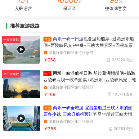
15
10000
98
年
元
%
入驻运营
保证金
整体满意度
推荐旅游线路
两坝一峡一日游
包含游船船票+过葛洲坝船
精选
一日游爆款
闸+西陵峡风光+中餐+三峡大坝景区+回程车票
湖北好旅伴国际旅行社总部
￥258
326220成交
两坝一峡游船半日游 船过葛洲坝船闸+畅游
热门
半日游爆款
西陵峡
两坝一峡单船票+葛洲坝+西陵峡风光，纯
玩无购物，时间短内容丰富
湖北好旅伴国际旅行社总部
￥168
105711成交
两坝一峡全域游 宜昌坐船过三峡大坝的船
精选
票多少钱_三峡升船机预订
宜昌坐船过三峡大坝
升船机一日游358元/人，一天时间坐船过两个
湖北好旅伴国际旅行社总部
坝，葛洲坝和三峡大坝。
￥358
20783成交