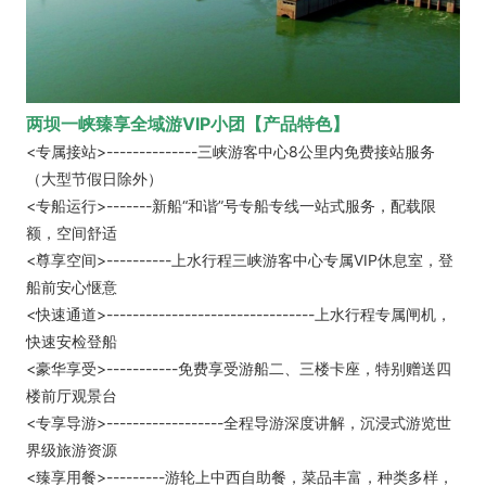
两坝一峡臻享全域游VIP小团【产品特色】
<专属接站>--------------三峡游客中心8公里内免费接站服务
（大型节假日除外）
<专船运行>-------新船“和谐”号专船专线一站式服务，配载限
额，空间舒适
<尊享空间>----------上水行程三峡游客中心专属VIP休息室，登
船前安心惬意
<快速通道>--------------------------------上水行程专属闸机，
快速安检登船
<豪华享受>-----------免费享受游船二、三楼卡座，特别赠送四
楼前厅观景台
<专享导游>------------------全程导游深度讲解，沉浸式游览世
界级旅游资源
<臻享用餐>---------游轮上中西自助餐，菜品丰富，种类多样，