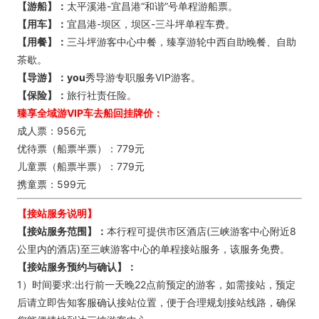
【游船】：
太平溪港-宜昌港“和谐”号单程游船票。
【用车】：
宜昌港-坝区，坝区-三斗坪单程车费。
【用餐】：
三斗坪游客中心中餐，臻享游轮中西自助晚餐、自助
茶歇。
【导游】：you
秀导游专职服务VIP游客。
【保险】：
旅行社责任险。
臻享全域游VIP车去船回挂牌价：
成人票：956元
优待票（船票半票）：779元
儿童票（船票半票）：779元
携童票：599元
【接站服务说明】
【接站服务范围】：
本行程可提供市区酒店(三峡游客中心附近8
公里内的酒店)至三峡游客中心的单程接站服务，该服务免费。
【接站服务预约与确认】：
1）时间要求:出行前一天晚22点前预定的游客，如需接站，预定
后请立即告知客服确认接站位置，便于合理规划接站线路，确保