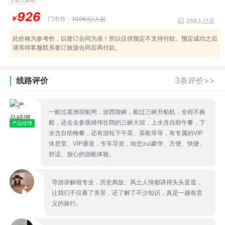
926
￥
门市价：
1096元/人起
256人已定
此价格为参考价，以签订合同为准！所以仅供预定不支持付款。预定成功之后
请等待客服联系签订旅游合同后再付款。
线路评价
3条评价>>
一船过葛洲坝船闸，游西陵峡，船过三峡升船机，全程不换
船，还去去参观雄伟壮阔的三峡大坝，上水含自助午餐，下
产品经理
水含自助晚餐，还有游轮下午茶、茶歇等等，有专属的VIP
休息室、VIP通道，专车导览，给您zui豪华、方便、快捷、
舒适、放心的游船体验。
导游讲解很专业，历史典故、风土人情都讲得头头是道，
让我们不仅看了美景，还了解了不少知识，真是一趟有意
义的旅行。