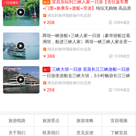
宜昌东站到三峡人家一日游【含往返车费
精选
一日游爆款
+门票+换乘车+渡船+导游】
纯玩无购物 高品质
享受当地跟团一日游
湖北好旅伴国际旅行社总部
￥208
2594成交
两坝一峡游船+三峡人家一日游（豪华游船过葛
洲坝，船进三峡人家）两坝一峡三峡人家全景一
日游
湖北好旅伴国际旅行社总部
￥388
1028成交
三峡大坝一日游 宜昌长江三峡游船一日游
热门
一日游坐游船去三峡大坝，3小时畅游长江三峡
西陵峡风光，参观举世瞩目的三峡大坝，多维度
湖北好旅伴国际旅行社总部
了解三峡工程
￥258
1006成交
旅游线路
旅游景点
旅游攻略
宜昌视频
关于我们
联系我们
意见反馈
了解宜昌