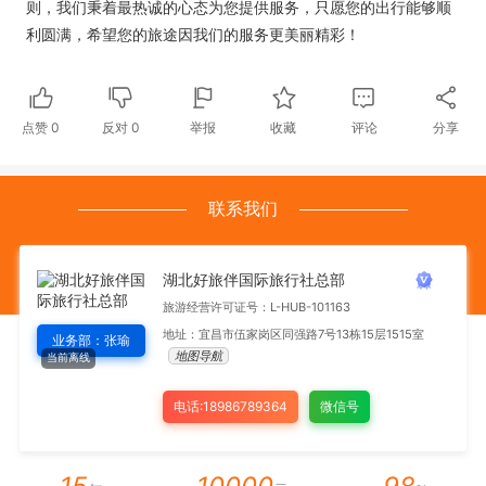
则，我们秉着最热诚的心态为您提供服务，只愿您的出行能够顺
利圆满，希望您的旅途因我们的服务更美丽精彩！
点赞
0
反对
0
举报
收藏
评论
分享
联系我们
湖北好旅伴国际旅行社总部
旅游经营许可证号：L-HUB-101163
地址：宜昌市伍家岗区同强路7号13栋15层1515室
业务部：张瑜
地图导航
当前离线
电话:18986789364
微信号