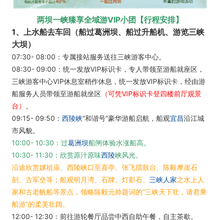
两坝一峡臻享全域游VIP小团【行程安排】
1、上水船去车回（船过葛洲坝、船过升船机、游览三峡
大坝）
07:30- 08:00：专属接站服务送往三峡游客中心。
08:30- 09:00：统一发放VIP标识卡，专人带领至游船就座区，
三峡游客中心VIP休息室稍作休息，统一发放VIP标识卡，经由游
船服务人员带领至游船就坐区
（可凭VIP标识卡登四楼前厅观景
台）
。
09:15- 09:50：
西陵峡
“和谐号”豪华游船启航，船观
宜昌
沿江城
市风貌。
10:00- 10:30：过
葛洲坝
船闸体验水涨船高。
10:30- 11:30：欣赏原汁原味
西陵
峡风光。
沿途欣赏嫘祖庙、西陵峡口至喜亭、张飞擂鼓台、陈毅摩崖石
刻、古军垒等；船观明月湾、石牌、灯影石、
三峡人家
之水上人
家和古老帆船等景点，领略陈毅元帅题词的“三峡天下壮，请君乘
船游”的柔美壮阔。
12:00- 12:30：前往游轮餐厅品尝中西自助午餐，自主茶歇。