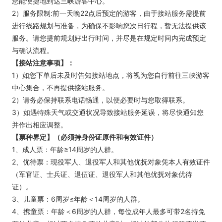
您能便捷地到达三峡游客中心。
2）服务限制:前一天晚22点后预定的游客，由于接站服务需提前
进行线路规划与准备，为确保不影响您次日行程，暂无法提供该
服务。请您提前规划好出行时间，并尽是在规定时间内完成预定
与确认流程。
【接站注意事项】：
1）如您下单后未及时告知接站地点，将视为您自行前往三峡游客
中心集合，不再提供接站服务。
2）请务必保持联系电话畅通，以便必要时与您取得联系。
3）如遇特殊天气或交通状况导致接站服务延误，将尽快通知您
并作出相应调整。
【票种界定】（必须持身份证原件和有效证件）
1、成人票：年龄≥14周岁的人群。
2、优待票：现役军人、退役军人和其他优抚对象凭本人有效证件
（军官证、士兵证、退伍证、退役军人和其他优抚对象优待
证）。
3、儿童票：6周岁≤年龄＜14周岁的人群。
4、携童票：年龄＜6周岁的人群，每位成年人最多可带2名持免