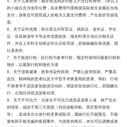
5、关于儿童费用：通常情况周岁内婴儿不含任何费用，1岁以上
的小孩仅含当地车位费，其余费用均需根据实际发生金额在当地
支付；游客也可按照成人价格为儿童支付费用，产生差价导游现
退。
6、关于证件优惠：部分景点对军官证、残疾证、老年证、学生
证、宜昌旅游年卡等会有优惠政策，报名时请主动出示相关证
件，并在上车时主动将证件出示给导游，若核验确实有优惠，我
社退差价。
7、关于旅游行程：此行程为参考行程，预定时请询问最新行程和
报价，以最新行程和报价为准
8、关于游客健康：患有传染性疾病、严重心血管疾病、严重高
血压、精神病的患者以及大中型手术恢复期的患者、孕妇、行动
不便者等不适宜参加旅游活动的，请提前告知旅行社，若隐瞒出
行，出现任何状况游客自理。
9、关于不可抗力：当发生不可抗力或危及游客人身、财产安全
的情形，或由于第三方原因（包括游船停航、景区暂停游览
等），造成本次出游行程变更或取消，属旅行社不能预见、不能
避免和不能克服的客观事件。与游客协商后，本社可以调整或者