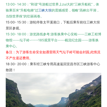
13:00- 14:30：“和谐”号游船过世界上zui大的“三峡升船机”，体
验乘百米“升船电梯”过
三峡大坝
的震撼感受，领略“高峡出平湖，
当惊世界殊”的壮丽画卷。
15:00- 15:30：游轮停靠太平溪港口，下船后乘车前往三峡大坝
景区参观。
15:30- 18:00：游览路线参考:游客换乘中心安检-----三峡工程博
物馆-----坛子岭------185观景平台-----截流纪念园-----游客换
乘中心。
备注：为了游客生命安全如遇雷雨天气坛子岭可能会封园,此情况
不产生退还费用。
18:30- 20:00：乘车经三峡专用高速返回宜昌市区三峡游客中心
散团！