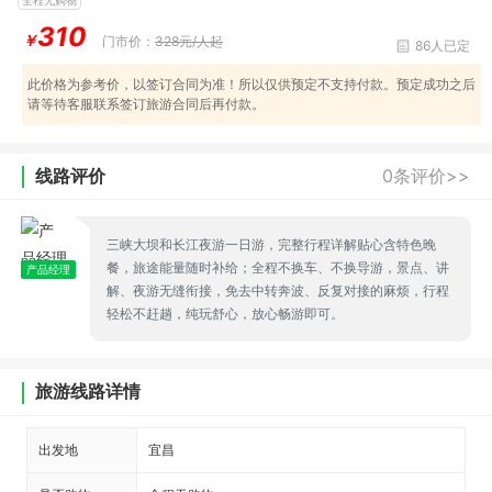
310
￥
门市价：
328元/人起
86人已定
此价格为参考价，以签订合同为准！所以仅供预定不支持付款。预定成功之后
请等待客服联系签订旅游合同后再付款。
线路评价
0条评价>>
三峡大坝和长江夜游一日游，完整行程详解贴心含特色晚
餐，旅途能量随时补给；全程不换车、不换导游，景点、讲
产品经理
解、夜游无缝衔接，免去中转奔波、反复对接的麻烦，行程
轻松不赶趟，纯玩舒心，放心畅游即可。
旅游线路详情
出发地
宜昌