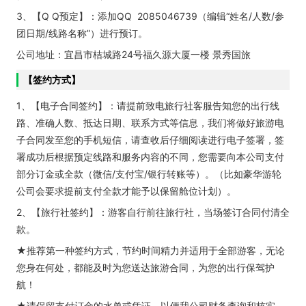
3、【Q Q预定】：添加QQ 2085046739（编辑“姓名/人数/参
团日期/线路名称”）进行预订。
公司地址：宜昌市桔城路24号福久源大厦一楼 景秀国旅
【签约方式】
1、【电子合同签约】：请提前致电旅行社客服告知您的出行线
路、准确人数、抵达日期、联系方式等信息，我们将做好旅游电
子合同发至您的手机短信，请查收后仔细阅读进行电子签署，签
署成功后根据预定线路和服务内容的不同，您需要向本公司支付
部分订金或全款（微信/支付宝/银行转账等）。（比如豪华游轮
公司会要求提前支付全款才能予以保留舱位计划）。
2、【旅行社签约】：游客自行前往旅行社，当场签订合同付清全
款。
★推荐第一种签约方式，节约时间精力并适用于全部游客，无论
您身在何处，都能及时为您送达旅游合同，为您的出行保驾护
航！
★请保留支付订金的水单或凭证，以便我公司财务查询和核实，