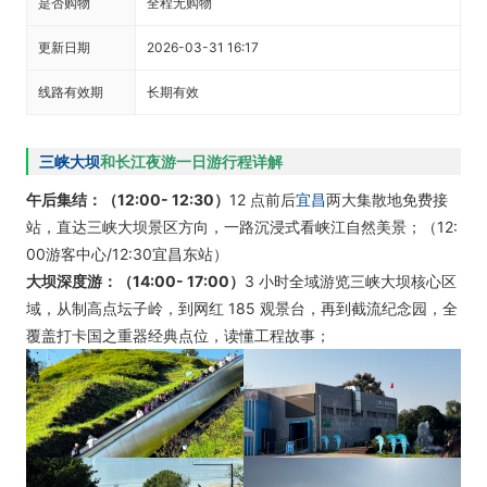
是否购物
全程无购物
更新日期
2026-03-31 16:17
线路有效期
长期有效
三峡大坝
和长江夜游一日游行程详解
午后集结：（12:00- 12:30）
12 点前后
宜昌
两大集散地免费接
站，直达三峡大坝景区方向，一路沉浸式看峡江自然美景；（12:
00游客中心/12:30宜昌东站）
大坝深度游：（
14:00- 17:00）
3 小时全域游览三峡大坝核心区
域，从制高点坛子岭，到网红 185 观景台，再到截流纪念园，全
覆盖打卡国之重器经典点位，读懂工程故事；