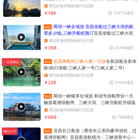
玩无购物，时间短内容丰富
湖北好旅伴国际旅行社总部
￥168
105712成交
两坝一峡全域游 宜昌坐船过三峡大坝的船
精选
票多少钱_三峡升船机预订
宜昌坐船过三峡大坝
升船机一日游358元/人，一天时间坐船过两个
湖北好旅伴国际旅行社总部
坝，葛洲坝和三峡大坝。
￥358
20784成交
宜昌乘船到三峡人家一日游
全新游船全新体
精选
一日游爆款
验(执行游船:三峡人家一号/三峡人家二号)
湖北好旅伴国际旅行社总部
￥238
10006成交
两坝一峡臻享全域游 和谐号游船带你一天
精选
畅游葛洲坝船闸、三峡大坝、三峡升船机升级版
两坝一峡，升级版两坝一峡全域游，两坝一峡PL
湖北好旅伴国际旅行社总部
US版本
￥688
7299成交
宜昌长江夜游（乘坐长江系列豪华游轮，过
精选
网红打卡
葛洲坝船闸）宜昌夜游航线为：三峡游客中心--