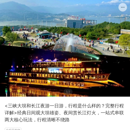
1/7
<三峡大坝和长江夜游一日游，行程是什么样的？完整行程
详解>经典日间观大坝雄姿、夜间赏长江灯火，一站式串联
两大核心玩法，行程清晰不绕路
全程无购物