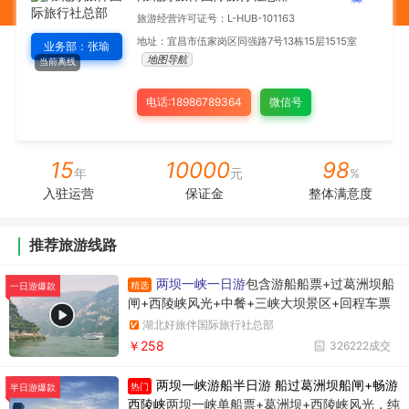
旅游经营许可证号：L-HUB-101163
地址：宜昌市伍家岗区同强路7号13栋15层1515室
业务部：张瑜
地图导航
当前离线
电话:18986789364
微信号
15
10000
98
年
元
%
入驻运营
保证金
整体满意度
推荐旅游线路
两坝一峡一日游
包含游船船票+过葛洲坝船
精选
一日游爆款
闸+西陵峡风光+中餐+三峡大坝景区+回程车票
湖北好旅伴国际旅行社总部
￥258
326222成交
两坝一峡游船半日游 船过葛洲坝船闸+畅游
热门
半日游爆款
西陵峡
两坝一峡单船票+葛洲坝+西陵峡风光，纯