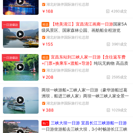
天然塔--过葛洲坝船闸--黄柏河下船，穿过葛洲
湖北好旅伴国际旅行社总部
坝船闸，体验水涨船高的神奇变化。
￥168
4260成交
【绝美清江】宜昌清江画廊一日游
国家5A
精选
一日游爆款
级风景区、国家森林公园、画舫船全程游览
湖北好旅伴国际旅行社总部
￥155
3961成交
宜昌东站到三峡人家一日游【含往返车费
精选
一日游爆款
+门票+换乘车+渡船+导游】
纯玩无购物 高品质
享受当地跟团一日游
湖北好旅伴国际旅行社总部
￥208
2595成交
两坝一峡游船+三峡人家一日游（豪华游船过葛
洲坝，船进三峡人家）两坝一峡三峡人家全景一
日游
湖北好旅伴国际旅行社总部
￥388
1029成交
三峡大坝一日游 宜昌长江三峡游船一日游
热门
一日游坐游船去三峡大坝，3小时畅游长江三峡