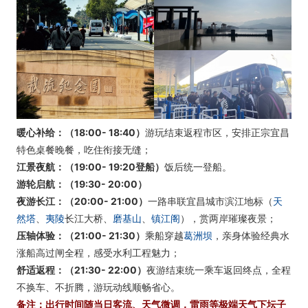
暖心补给：（
18:00- 18:40）
游玩结束返程市区，安排正宗宜昌
特色桌餐晚餐，吃住衔接无缝；
江景夜航：（
19:00- 19:20登船
）
饭后统一登船。
游轮启航
：
（19:30- 20:00）
夜游长江：（20:00- 21:00）
一路串联宜昌城市滨江地标（
天
然塔
、
夷陵
长江大桥、
磨基山
、
镇江阁
），赏两岸璀璨夜景；
压轴体验：（
21:00- 21:30
）
乘船穿越
葛洲坝
，亲身体验经典水
涨船高过闸全程，感受水利工程魅力；
舒适返程：（21:30- 22:00）
夜游结束统一乘车返回终点，全程
不换车、不折腾，游玩动线顺畅省心。
备注：出行时间随当日客流、天气微调，雷雨等极端天气下坛子